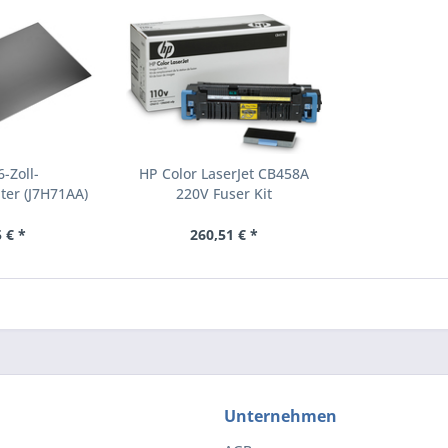
-Zoll-
HP Color LaserJet CB458A
ter (J7H71AA)
220V Fuser Kit
Tonerkartusche 1 Stücke
(CB458A)
 € *
260,51 € *
Unternehmen