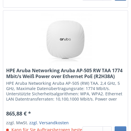
HPE Aruba Networking Aruba AP-505 RW TAA 1774
Mbit/s Weiß Power over Ethernet PoE (R2H38A)
HPE Aruba Networking Aruba AP-505 (RW) TAA. 2,4 GHz, 5
GHz, Maximale Datenübertragungsrate: 1774 Mbit/s.
Unterstützte Sicherheitsalgorithmen: WPA, WPA2. Ethernet
LAN Datentransferraten: 10,100,1000 Mbit/s. Power over
Ethernet (PoE). Produktfarbe: Weiß. Stromverbrauch (max.):
16,5 W 2,4 GHz 574 Mbit/s 5 GHz 1200 Mbit/s Maximale
865,88 € *
Datenübertragungsrate: 1774 Mbit/s IEEE 802.11a,...
zzgl. MwSt.
zzgl. Versandkosten
Kann für Sie Auftragsbezogen bestellt werden.