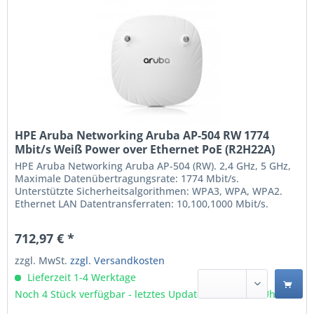
HPE Aruba Networking Aruba AP-504 RW 1774
Mbit/s Weiß Power over Ethernet PoE (R2H22A)
HPE Aruba Networking Aruba AP-504 (RW). 2,4 GHz, 5 GHz,
Maximale Datenübertragungsrate: 1774 Mbit/s.
Unterstützte Sicherheitsalgorithmen: WPA3, WPA, WPA2.
Ethernet LAN Datentransferraten: 10,100,1000 Mbit/s.
Power over Ethernet (PoE). Produktfarbe: Weiß 2,4 GHz 574
Mbit/s 5 GHz 1200 Mbit/s Maximale
712,97 € *
Datenübertragungsrate: 1774 Mbit/s IEEE 802.11a, IEEE
802.11ac, IEEE...
zzgl. MwSt.
zzgl. Versandkosten
Lieferzeit 1-4 Werktage
Noch 4 Stück verfügbar - letztes Update 06.08 - 3:03 Uhr