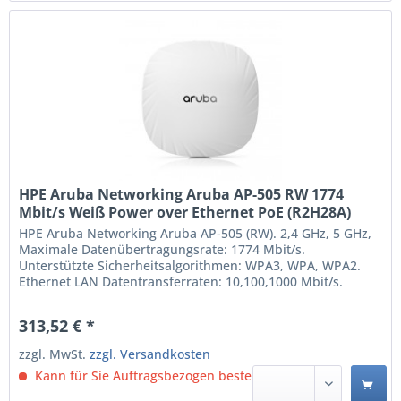
HPE Aruba Networking Aruba AP-505 RW 1774
Mbit/s Weiß Power over Ethernet PoE (R2H28A)
HPE Aruba Networking Aruba AP-505 (RW). 2,4 GHz, 5 GHz,
Maximale Datenübertragungsrate: 1774 Mbit/s.
Unterstützte Sicherheitsalgorithmen: WPA3, WPA, WPA2.
Ethernet LAN Datentransferraten: 10,100,1000 Mbit/s.
Power over Ethernet (PoE). Produktfarbe: Weiß.
Stromverbrauch (max.): 16,5 W 2,4 GHz 574 Mbit/s 5 GHz
313,52 € *
1200 Mbit/s Maximale Datenübertragungsrate: 1774 Mbit/s
IEEE...
zzgl. MwSt.
zzgl. Versandkosten
Kann für Sie Auftragsbezogen bestellt werden.