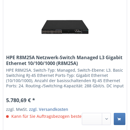
HPE R8M25A Netzwerk-Switch Managed L3 Gigabit
Ethernet 10/100/1000 (R8M25A)
HPE R8M25A. Switch-Typ: Managed, Switch-Ebene: L3. Basic
Switching RJ-45 Ethernet Ports-Typ: Gigabit Ethernet
(10/100/1000), Anzahl der basisschaltenden RJ-45 Ethernet
Ports: 24. Routing-/Switching-Kapazität: 288 Gbit/s. DC input
Spannung: 36 - 72 V. Rack-Einbau Managed L3 Quality of
Service (QoS) Support Anzahl der basisschaltenden RJ-45
5.780,69 € *
Ethernet Ports: 24 10G-Unterstützung...
zzgl. MwSt.
zzgl. Versandkosten
Kann für Sie Auftragsbezogen bestellt werden.