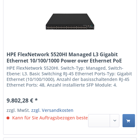
HPE FlexNetwork 5520HI Managed L3 Gigabit
Ethernet 10/100/1000 Power over Ethernet PoE
Schwarz (R8M29A)
HPE FlexNetwork 5520HI. Switch-Typ: Managed, Switch-
Ebene: L3. Basic Switching RJ-45 Ethernet Ports-Typ: Gigabit
Ethernet (10/100/1000), Anzahl der basisschaltenden RJ-45
Ethernet Ports: 48, Anzahl installierte SFP Module: 4.
Routing-/Switching-Kapazität: 336 Gbit/s. DC input
Spannung: 36 - 72 V. Power over Ethernet (PoE). Rack-
9.802,28 € *
Einbau Managed L3 Anzahl der basisschaltenden...
zzgl. MwSt.
zzgl. Versandkosten
Kann für Sie Auftragsbezogen bestellt werden.