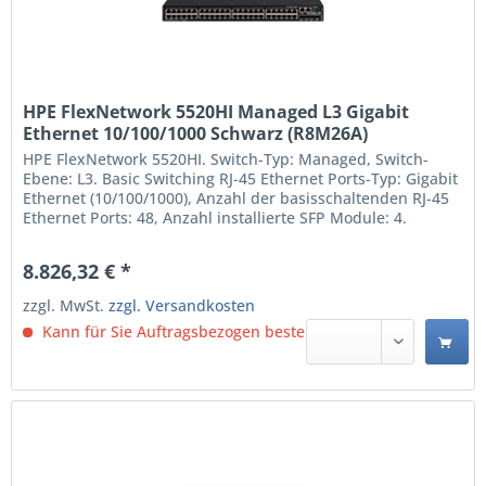
HPE FlexNetwork 5520HI Managed L3 Gigabit
Ethernet 10/100/1000 Schwarz (R8M26A)
HPE FlexNetwork 5520HI. Switch-Typ: Managed, Switch-
Ebene: L3. Basic Switching RJ-45 Ethernet Ports-Typ: Gigabit
Ethernet (10/100/1000), Anzahl der basisschaltenden RJ-45
Ethernet Ports: 48, Anzahl installierte SFP Module: 4.
Routing-/Switching-Kapazität: 336 Gbit/s. DC input
Spannung: 36 - 72 V. Rack-Einbau Managed L3 Anzahl der
8.826,32 € *
basisschaltenden RJ-45 Ethernet Ports: 48...
zzgl. MwSt.
zzgl. Versandkosten
Kann für Sie Auftragsbezogen bestellt werden.