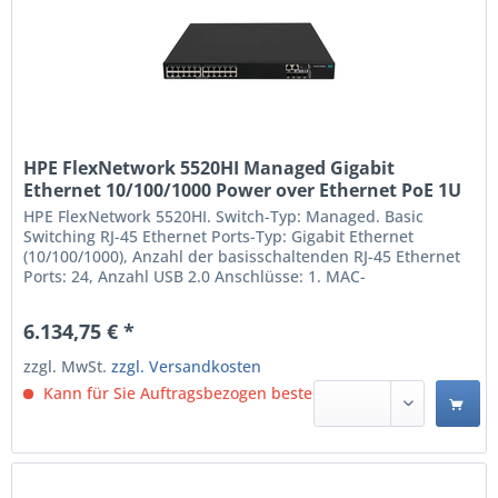
HPE FlexNetwork 5520HI Managed Gigabit
Ethernet 10/100/1000 Power over Ethernet PoE 1U
Schwarz (R8M28A)
HPE FlexNetwork 5520HI. Switch-Typ: Managed. Basic
Switching RJ-45 Ethernet Ports-Typ: Gigabit Ethernet
(10/100/1000), Anzahl der basisschaltenden RJ-45 Ethernet
Ports: 24, Anzahl USB 2.0 Anschlüsse: 1. MAC-
Adressentabelle: 32768 Eintragungen, Routing-/Switching-
Kapazität: 288 Gbit/s. DC input Spannung: 36 - 72 V. Power
6.134,75 € *
over Ethernet (PoE). Rack-Einbau, Formfaktor: 1U...
zzgl. MwSt.
zzgl. Versandkosten
Kann für Sie Auftragsbezogen bestellt werden.