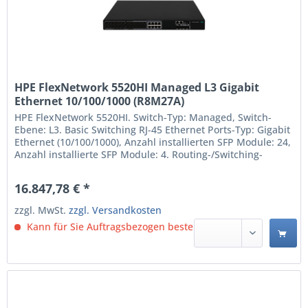
HPE FlexNetwork 5520HI Managed L3 Gigabit
Ethernet 10/100/1000 (R8M27A)
HPE FlexNetwork 5520HI. Switch-Typ: Managed, Switch-
Ebene: L3. Basic Switching RJ-45 Ethernet Ports-Typ: Gigabit
Ethernet (10/100/1000), Anzahl installierten SFP Module: 24,
Anzahl installierte SFP Module: 4. Routing-/Switching-
Kapazität: 288 Gbit/s. DC input Spannung: 36 - 72 V. Rack-
Einbau Managed L3 Routing-/Switching-Kapazität: 288
16.847,78 € *
Gbit/s Rack-Einbau Stapelbar AC/DC
zzgl. MwSt.
zzgl. Versandkosten
Kann für Sie Auftragsbezogen bestellt werden.