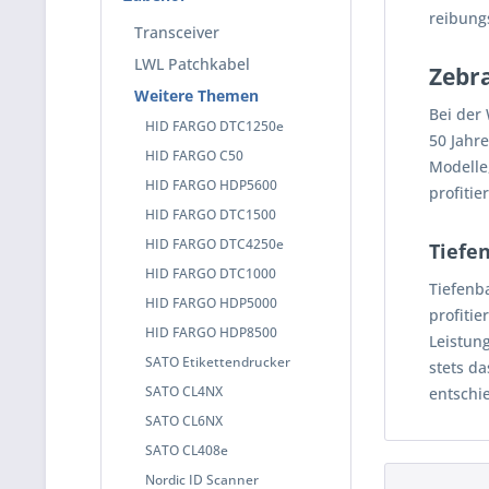
reibung
Transceiver
LWL Patchkabel
Zebra
Weitere Themen
Bei der 
HID FARGO DTC1250e
50 Jahr
HID FARGO C50
Modelle
HID FARGO HDP5600
profiti
HID FARGO DTC1500
HID FARGO DTC4250e
Tiefe
HID FARGO DTC1000
Tiefenba
HID FARGO HDP5000
profitie
HID FARGO HDP8500
Leistun
SATO Etikettendrucker
stets d
SATO CL4NX
entschi
SATO CL6NX
SATO CL408e
Nordic ID Scanner