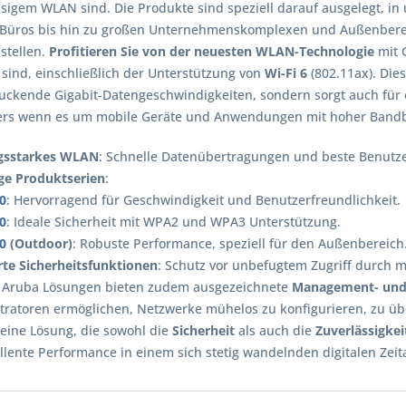
ssigem WLAN sind. Die Produkte sind speziell darauf ausgelegt, i
 Büros bis hin zu großen Unternehmenskomplexen und Außenbere
stellen.
Profitieren Sie von der neuesten WLAN-Technologie
mit 
 sind, einschließlich der Unterstützung von
Wi-Fi 6
(802.11ax). Die
uckende Gigabit-Datengeschwindigkeiten, sondern sorgt auch für
rs wenn es um mobile Geräte und Anwendungen mit hoher Bandbr
gsstarkes WLAN
: Schnelle Datenübertragungen und beste Benutz
ige Produktserien
:
30
: Hervorragend für Geschwindigkeit und Benutzerfreundlichkeit.
60
: Ideale Sicherheit mit WPA2 und WPA3 Unterstützung.
70
(Outdoor)
: Robuste Performance, speziell für den Außenbereich
rte Sicherheitsfunktionen
: Schutz vor unbefugtem Zugriff durch
 Aruba Lösungen bieten zudem ausgezeichnete
Management- und 
tratoren ermöglichen, Netzwerke mühelos zu konfigurieren, zu üb
 eine Lösung, die sowohl die
Sicherheit
als auch die
Zuverlässigkei
llente Performance in einem sich stetig wandelnden digitalen Zeita