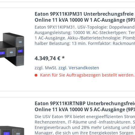
Eaton 9PX11KIPM31 Unterbrechungsfreie
Online 11 kVA 10000 W 1 AC-Ausgänge (9
Eaton 9PX11KIPM31. USV-Topologie: Doppelwandle
Ausgangsleistung: 10000 W. AC-Steckertypen: Ter
1 AC-Ausgänge. Akku-/Batterietechnologie: Plombi
halber Belastung: 13 min. Formfaktor: Rackmount
6U....
4.349,74 € *
zzgl. MwSt.
zzgl. Versandkosten
Kann für Sie Auftragsbezogen bestellt werden.
Eaton 9PX11KIRTNBP Unterbrechungsfrei
Online 11 kVA 10000 W 5 AC-Ausgänge (9
Die USV Eaton 9PX bietet energieeffizienten Stro
Rechenzentren, IT-Räume und -Infrastrukturen. S
Energieverbrauch und 28% mehr Leistung und ist d
Manager, die sich um ihre Energiekosten Sorge