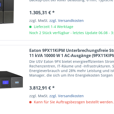
Formfaktor:...
1.305,31 € *
zzgl. MwSt.
zzgl. Versandkosten
Lieferzeit 1-4 Werktage
Noch 2 Stück verfügbar - letztes Update 06.08 - 3
Eaton 9PX11KiPM Unterbrechungsfreie S
11 kVA 10000 W 1 AC-Ausgänge (9PX11KIP
Die USV Eaton 9PX bietet energieeffizienten Stro
Rechenzentren, IT-Räume und -Infrastrukturen. S
Energieverbrauch und 28% mehr Leistung und ist d
Manager, die sich um ihre Energiekosten Sorge
Schutzlösungen einer...
3.812,91 € *
zzgl. MwSt.
zzgl. Versandkosten
Kann für Sie Auftragsbezogen bestellt werden.