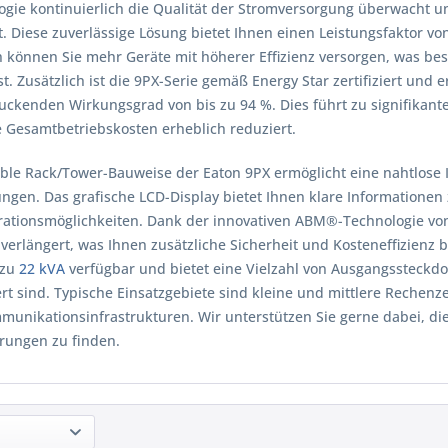
ogie kontinuierlich die Qualität der Stromversorgung überwacht 
t. Diese zuverlässige Lösung bietet Ihnen einen Leistungsfaktor von
 können Sie mehr Geräte mit höherer Effizienz versorgen, was be
ist. Zusätzlich ist die 9PX-Serie gemäß Energy Star zertifiziert u
uckenden Wirkungsgrad von bis zu 94 %. Dies führt zu signifikant
e Gesamtbetriebskosten erheblich reduziert.
ible Rack/Tower-Bauweise der Eaton 9PX ermöglicht eine nahtlose I
gen. Das grafische LCD-Display bietet Ihnen klare Informationen
rationsmöglichkeiten. Dank der innovativen ABM®-Technologie von
verlängert, was Ihnen zusätzliche Sicherheit und Kosteneffizienz b
 zu
22 kVA
verfügbar und bietet eine Vielzahl von Ausgangssteckd
ert sind. Typische Einsatzgebiete sind kleine und mittlere Rechen
munikationsinfrastrukturen. Wir unterstützen Sie gerne dabei, die
rungen zu finden.