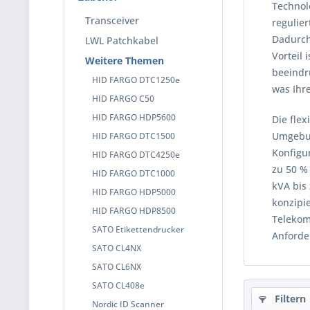
Technol
Transceiver
regulier
Dadurch
LWL Patchkabel
Vorteil 
Weitere Themen
beeindr
HID FARGO DTC1250e
was Ihr
HID FARGO C50
HID FARGO HDP5600
Die flex
Umgebun
HID FARGO DTC1500
Konfigu
HID FARGO DTC4250e
zu 50 % 
HID FARGO DTC1000
kVA bis
HID FARGO HDP5000
konzipi
HID FARGO HDP8500
Telekom
SATO Etikettendrucker
Anforde
SATO CL4NX
SATO CL6NX
SATO CL408e
Filtern
Nordic ID Scanner