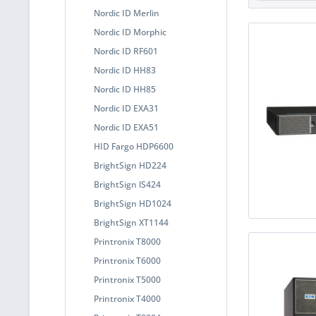
Nordic ID Merlin
Nordic ID Morphic
Nordic ID RF601
Nordic ID HH83
Nordic ID HH85
Nordic ID EXA31
Nordic ID EXA51
HID Fargo HDP6600
BrightSign HD224
BrightSign lS424
BrightSign HD1024
BrightSign XT1144
Printronix T8000
Printronix T6000
Printronix T5000
Printronix T4000