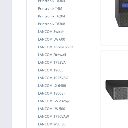
Printronix T8304
Printronix T4M
Printronix T6204
Printronix T8308
LANCOM Switch
LANCOM LW 600
LANCOM Accesspoint
LANCOM Firewall
LANCOM 1793VA
LANCOM 1900EF
LANCOM 1926VAG
LANCOM LX 6400
LANCOM 1800EF
LANCOM GS 2326p+
LANCOM LW 500
LANCOM 1790VAW
LANCOM WLC 30