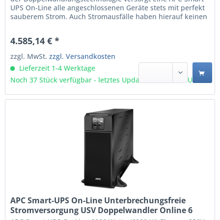
UPS On-Line alle angeschlossenen Geräte stets mit perfekt
sauberem Strom. Auch Stromausfälle haben hierauf keinen
Einfluss. Die APC Smart-UPS On-Line liefert dann
automatisch Notstrom, ohne dass ein Umschalten
4.585,14 € *
erforderlich ist. So verhindern Sie ungewollte Ausfälle...
zzgl. MwSt.
zzgl. Versandkosten
Lieferzeit 1-4 Werktage
Noch 37 Stück verfügbar - letztes Update 07.08 - 3:03 Uhr
APC Smart-UPS On-Line Unterbrechungsfreie
Stromversorgung USV Doppelwandler Online 6
kVA 6000 W 10 AC-Ausgänge (SRT6KXLI)