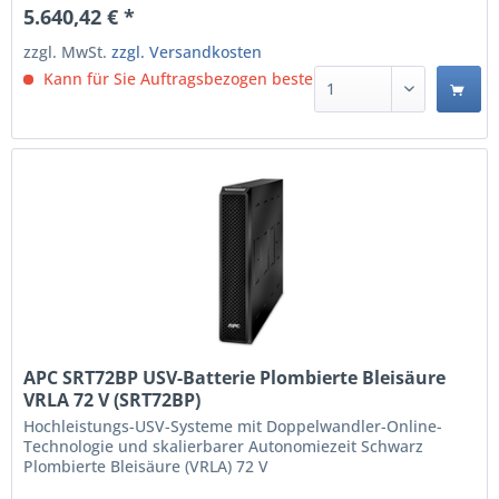
Probe , USB cable , Warranty card , Web/SNMP
5.640,42 € *
Management Card Für den Netzwerkbetrieb optimierte...
zzgl. MwSt.
zzgl. Versandkosten
Kann für Sie Auftragsbezogen bestellt werden.
APC SRT72BP USV-Batterie Plombierte Bleisäure
VRLA 72 V (SRT72BP)
Hochleistungs-USV-Systeme mit Doppelwandler-Online-
Technologie und skalierbarer Autonomiezeit Schwarz
Plombierte Bleisäure (VRLA) 72 V