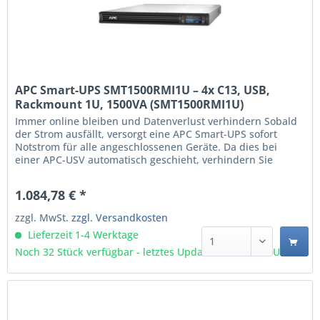
APC Smart-UPS SMT1500RMI1U – 4x C13, USB,
Rackmount 1U, 1500VA (SMT1500RMI1U)
Immer online bleiben und Datenverlust verhindern Sobald
der Strom ausfällt, versorgt eine APC Smart-UPS sofort
Notstrom für alle angeschlossenen Geräte. Da dies bei
einer APC-USV automatisch geschieht, verhindern Sie
unerwünschte Ausfälle beispielsweise eines PCs, Servers
oder Switches. Mit der mitgelieferten Powershute-Software
1.084,78 € *
können Sie sogar kritische IT-Hardware...
zzgl. MwSt.
zzgl. Versandkosten
Lieferzeit 1-4 Werktage
Noch 32 Stück verfügbar - letztes Update 07.08 - 3:03 Uhr