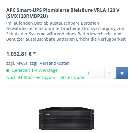
APC Smart-UPS Plombierte Bleisäure VRLA 120 V
(SMX120RMBP2U)
Im laufenden Betrieb austauschbare Batterien
Gewährleistet eine ununterbrochene Stromversorgung zum
Schutz der Systeme während eines Batteriewechsels. Vom
Benutzer austauschbare Batterien Erhöht die Verfügbarkeit
und reduziert die mittlere Reparaturdauer durch den
Einsatz geschulter Benutzer zum Ausführen von Upgrades
1.032,81 € *
und Austauschen von Batterien. Skalierbare...
zzgl. MwSt.
zzgl. Versandkosten
Lieferzeit 1-4 Werktage
Noch 41 Stück verfügbar - letztes Update 07.08 - 3:03 Uhr