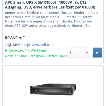
APC Smart-UPS X SMX1000I - 1000VA, 8x C13,
Ausgang, USB, erweiterbare Laufzeit (SMX1000I)
Immer online bleiben und Datenverlust verhindern Sobald
der Strom ausfällt, versorgt eine APC Smart-UPS sofort
Notstrom für alle angeschlossenen Geräte. Da dies bei
einer APC-USV automatisch geschieht, verhindern Sie
unerwünschte Ausfälle beispielsweise eines PCs, Servers
oder Switches. Mit der kostenlosen APC PowerChute-
847,01 € *
Software können Sie kritische IT-Hardware sogar...
zzgl. MwSt.
zzgl. Versandkosten
Lieferzeit 1-4 Werktage
Noch 32 Stück verfügbar - letztes Update 07.08 - 3:03 Uhr