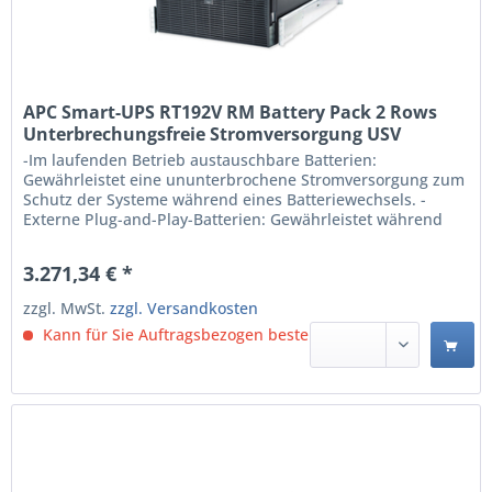
APC Smart-UPS RT192V RM Battery Pack 2 Rows
Unterbrechungsfreie Stromversorgung USV
(SURT192RMXLBP2)
-Im laufenden Betrieb austauschbare Batterien:
Gewährleistet eine ununterbrochene Stromversorgung zum
Schutz der Systeme während eines Batteriewechsels. -
Externe Plug-and-Play-Batterien: Gewährleistet während
des Einbaus von Modulen zur Laufzeitverlängerung die
unterbrechungsfreie Versorgung angeschlossener Geräte
3.271,34 € *
mit sauberem Strom. -Vom Benutzer austauschbare
Batterien:...
zzgl. MwSt.
zzgl. Versandkosten
Kann für Sie Auftragsbezogen bestellt werden.