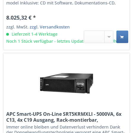
model Inklusive: CD mit Software, Dokumentations-CD,
Installationsanleitung, Temperaturfühler, USB-Kabel,
Garantiekarte Doppelwandler (Online) 10 kVA 10000 W
8.025,32 € *
Wellenform: Sine 10 AC-Ausgänge Plombierte Bleisäure...
zzgl. MwSt.
zzgl. Versandkosten
Lieferzeit 1-4 Werktage
Noch 1 Stück verfügbar - letztes Update 07.08 - 3:03 Uhr
APC Smart-UPS On-Line SRT5KRMXLI - 5000VA, 6x
C13, 4x C19 Ausgang, Rack-montierbar,
eingebettetes NMC (SRT5KRMXLI)
Immer online bleiben und Datenverlust verhindern Dank
der Doppelwandlungstechnologie versorgt eine APC Smart-