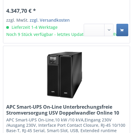
wahlweise als Stand-Alone Towergerät oder in ein 19“-Rack
integriert werden. Der Platzbedarf im Rack beträgt in der
4.347,70 € *
RMXLI-Variante 3 HE. Die Anlage kann...
zzgl. MwSt.
zzgl. Versandkosten
Lieferzeit 1-4 Werktage
Noch 9 Stück verfügbar - letztes Update 07.08 - 3:03 Uhr
APC Smart-UPS On-Line Unterbrechungsfreie
Stromversorgung USV Doppelwandler Online 10
kVA 10000 W 10 AC-Ausgänge (SRT10KXLI)
APC Smart-UPS On-Line,10 kW /10 kVA,Eingang 230V
/Ausgang 230V, Interface Port Contact Closure, RJ-45 10/100
Base-T, RJ-45 Serial, Smart-Slot, USB, Extended runtime