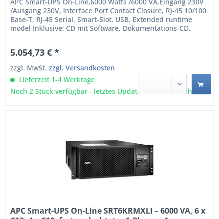
APC Smart-UPS On-Line,6000 Watts /6000 VA,Eingang 230V
/Ausgang 230V, Interface Port Contact Closure, RJ-45 10/100
Base-T, RJ-45 Serial, Smart-Slot, USB, Extended runtime
model Inklusive: CD mit Software, Dokumentations-CD,
Installationsanleitung, Abnehmbare Stützfüße,
Temperaturfühler, USB-Kabel, Garantiekarte
5.054,73 € *
Doppelwandler (Online) 6 kVA 6000 W Wellenform: Sine
10...
zzgl. MwSt.
zzgl. Versandkosten
Lieferzeit 1-4 Werktage
Noch 2 Stück verfügbar - letztes Update 07.08 - 3:03 Uhr
APC Smart-UPS On-Line SRT6KRMXLI – 6000 VA, 6 x