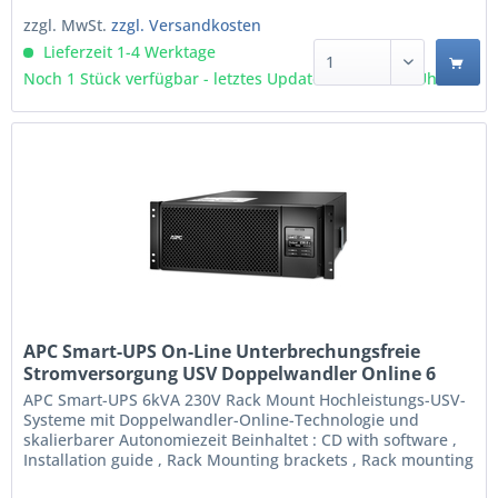
AC-Ausgänge...
zzgl. MwSt.
zzgl. Versandkosten
Lieferzeit 1-4 Werktage
Noch 1 Stück verfügbar - letztes Update 07.08 - 3:03 Uhr
APC Smart-UPS On-Line Unterbrechungsfreie
Stromversorgung USV Doppelwandler Online 6
kVA 6000 W 10 AC-Ausgänge (SRT6KRMXLI-6W)
APC Smart-UPS 6kVA 230V Rack Mount Hochleistungs-USV-
Systeme mit Doppelwandler-Online-Technologie und
skalierbarer Autonomiezeit Beinhaltet : CD with software ,
Installation guide , Rack Mounting brackets , Rack mounting
hardware , Rack Mounting support rails , Temperature