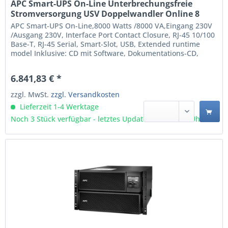
APC Smart-UPS On-Line Unterbrechungsfreie
Stromversorgung USV Doppelwandler Online 8
kVA 8000 W 10 AC-Ausgänge (SRT8KXLI)
APC Smart-UPS On-Line,8000 Watts /8000 VA,Eingang 230V
/Ausgang 230V, Interface Port Contact Closure, RJ-45 10/100
Base-T, RJ-45 Serial, Smart-Slot, USB, Extended runtime
model Inklusive: CD mit Software, Dokumentations-CD,
Installationsanleitung, Temperaturfühler, USB-Kabel,
Garantiekarte Doppelwandler (Online) 8 kVA 8000 W
6.841,83 € *
Wellenform: Sine 10 AC-Ausgänge Plombierte...
zzgl. MwSt.
zzgl. Versandkosten
Lieferzeit 1-4 Werktage
Noch 3 Stück verfügbar - letztes Update 07.08 - 3:03 Uhr