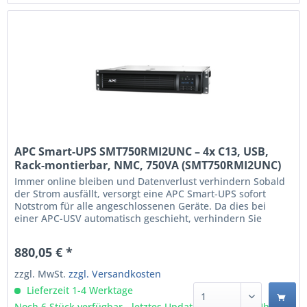
APC Smart-UPS SMT750RMI2UNC – 4x C13, USB,
Rack-montierbar, NMC, 750VA (SMT750RMI2UNC)
Immer online bleiben und Datenverlust verhindern Sobald
der Strom ausfällt, versorgt eine APC Smart-UPS sofort
Notstrom für alle angeschlossenen Geräte. Da dies bei
einer APC-USV automatisch geschieht, verhindern Sie
unerwünschte Ausfälle beispielsweise eines PCs, Servers
oder Switches. Mit der APC PowerChute Network
880,05 € *
Shutdown-Software können Sie kritische IT-Hardware
sogar...
zzgl. MwSt.
zzgl. Versandkosten
Lieferzeit 1-4 Werktage
Noch 6 Stück verfügbar - letztes Update 07.08 - 3:03 Uhr