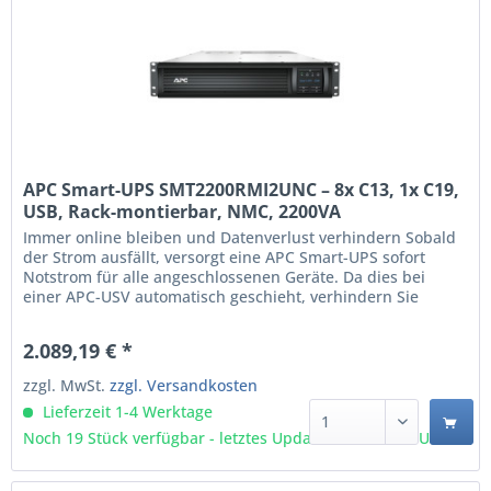
APC Smart-UPS SMT2200RMI2UNC – 8x C13, 1x C19,
USB, Rack-montierbar, NMC, 2200VA
(SMT2200RMI2UNC)
Immer online bleiben und Datenverlust verhindern Sobald
der Strom ausfällt, versorgt eine APC Smart-UPS sofort
Notstrom für alle angeschlossenen Geräte. Da dies bei
einer APC-USV automatisch geschieht, verhindern Sie
unerwünschte Ausfälle beispielsweise eines PCs, Servers
oder Switches. Mit der APC PowerChute Network
2.089,19 € *
Shutdown-Software können Sie kritische IT-Hardware
sogar...
zzgl. MwSt.
zzgl. Versandkosten
Lieferzeit 1-4 Werktage
Noch 19 Stück verfügbar - letztes Update 07.08 - 3:03 Uhr