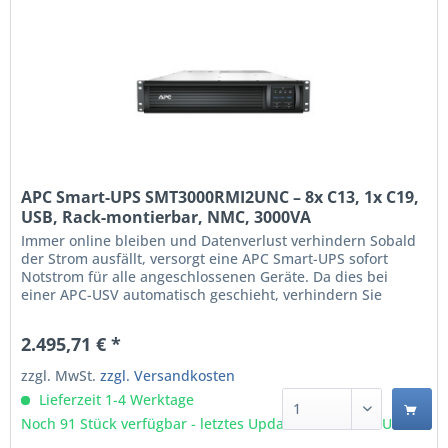
APC Smart-UPS SMT3000RMI2UNC – 8x C13, 1x C19,
USB, Rack-montierbar, NMC, 3000VA
(SMT3000RMI2UNC)
Immer online bleiben und Datenverlust verhindern Sobald
der Strom ausfällt, versorgt eine APC Smart-UPS sofort
Notstrom für alle angeschlossenen Geräte. Da dies bei
einer APC-USV automatisch geschieht, verhindern Sie
unerwünschte Ausfälle beispielsweise eines PCs, Servers
oder Switches. Mit der APC PowerChute Network
2.495,71 € *
Shutdown-Software können Sie kritische IT-Hardware
sogar...
zzgl. MwSt.
zzgl. Versandkosten
Lieferzeit 1-4 Werktage
Noch 91 Stück verfügbar - letztes Update 07.08 - 3:03 Uhr