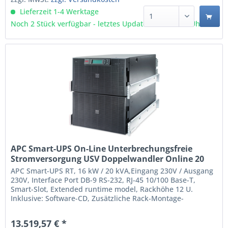
Lieferzeit 1-4 Werktage
Noch 2 Stück verfügbar - letztes Update 07.08 - 3:03 Uhr
APC Smart-UPS On-Line Unterbrechungsfreie
Stromversorgung USV Doppelwandler Online 20
kVA 16000 W 8 AC-Ausgänge (SURT20KRMXLI)
APC Smart-UPS RT, 16 kW / 20 kVA,Eingang 230V / Ausgang
230V, Interface Port DB-9 RS-232, RJ-45 10/100 Base-T,
Smart-Slot, Extended runtime model, Rackhöhe 12 U.
Inklusive: Software-CD, Zusätzliche Rack-Montage-
Schienen, Smart-UPS Signalling RS-232-Kabel,
Benutzerhandbuch, Web/SNMP Management Card.
13.519,57 € *
Doppelwandler (Online) 20 kVA 16000 W Wellenform: Sine 8