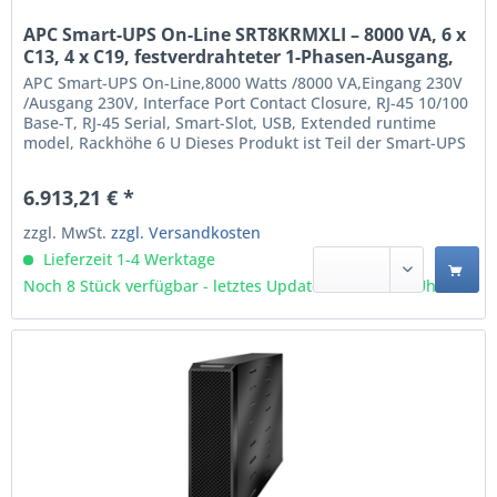
APC Smart-UPS On-Line SRT8KRMXLI – 8000 VA, 6 x
C13, 4 x C19, festverdrahteter 1-Phasen-Ausgang,
Rack-montierbar, eingebettetes NMC
APC Smart-UPS On-Line,8000 Watts /8000 VA,Eingang 230V
(SRT8KRMXLI)
/Ausgang 230V, Interface Port Contact Closure, RJ-45 10/100
Base-T, RJ-45 Serial, Smart-Slot, USB, Extended runtime
model, Rackhöhe 6 U Dieses Produkt ist Teil der Smart-UPS
On-Line-Reihe, die einen hochdichten Online-Stromschutz
mit echter Doppelwandlung bietet. Diese 8000VA/8000W-
6.913,21 € *
Online-USV mit reiner Sinuswelle bietet...
zzgl. MwSt.
zzgl. Versandkosten
Lieferzeit 1-4 Werktage
Noch 8 Stück verfügbar - letztes Update 07.08 - 3:03 Uhr