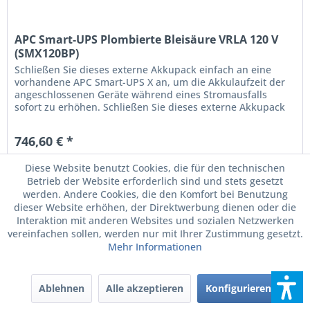
APC Smart-UPS Plombierte Bleisäure VRLA 120 V
(SMX120BP)
Schließen Sie dieses externe Akkupack einfach an eine
vorhandene APC Smart-UPS X an, um die Akkulaufzeit der
angeschlossenen Geräte während eines Stromausfalls
sofort zu erhöhen. Schließen Sie dieses externe Akkupack
einfach an eine vorhandene APC Smart-UPS X an, um die
Akkulaufzeit der angeschlossenen Geräte während eines
746,60 € *
Stromausfalls sofort zu erhöhen. Bitte lesen Sie das...
zzgl. MwSt.
zzgl. Versandkosten
Diese Website benutzt Cookies, die für den technischen
Lieferzeit 1-4 Werktage
Betrieb der Website erforderlich sind und stets gesetzt
werden. Andere Cookies, die den Komfort bei Benutzung
Noch 29 Stück verfügbar - letztes Update 07.08 - 3:03 Uhr
dieser Website erhöhen, der Direktwerbung dienen oder die
Interaktion mit anderen Websites und sozialen Netzwerken
vereinfachen sollen, werden nur mit Ihrer Zustimmung gesetzt.
Mehr Informationen
Ablehnen
Alle akzeptieren
Konfigurieren