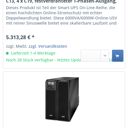
C13, 4 x C19, festverdrahteter 1-Phasen-Ausgang,
Rack-montierbar, eingebettetes NMC
Dieses Produkt ist Teil der Smart-UPS On-Line-Reihe, die
(SRT6KRMXLI)
einen hochdichten Online-Stromschutz mit echter
Doppelwandlung bietet. Diese 6000VA/6000W-Online-USV
mit reiner Sinuswelle bietet eine skalierbare Laufzeit und
minimiert den Wartungsaufwand. Die konvertierbare
(Rack/Tower) 4 HE USV verfügt über eine eingebettete
5.313,28 € *
Netzwerkmanagement-Karte für netzwerkbasierte...
zzgl. MwSt.
zzgl. Versandkosten
Lieferzeit 1-4 Werktage
Noch 28 Stück verfügbar - letztes Update 07.08 - 3:03 Uhr