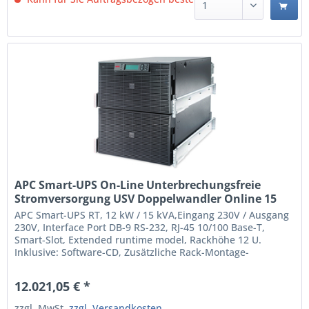
APC Smart-UPS On-Line Unterbrechungsfreie
Stromversorgung USV Doppelwandler Online 15
kVA 12000 W 8 AC-Ausgänge (SURT15KRMXLI)
APC Smart-UPS RT, 12 kW / 15 kVA,Eingang 230V / Ausgang
230V, Interface Port DB-9 RS-232, RJ-45 10/100 Base-T,
Smart-Slot, Extended runtime model, Rackhöhe 12 U.
Inklusive: Software-CD, Zusätzliche Rack-Montage-
Schienen, Smart-UPS Signalling RS-232-Kabel,
Benutzerhandbuch, Web/SNMP Management Card.
12.021,05 € *
Doppelwandler (Online) 15 kVA 12000 W Wellenform: Sine 8
AC-Ausgänge...
zzgl. MwSt.
zzgl. Versandkosten