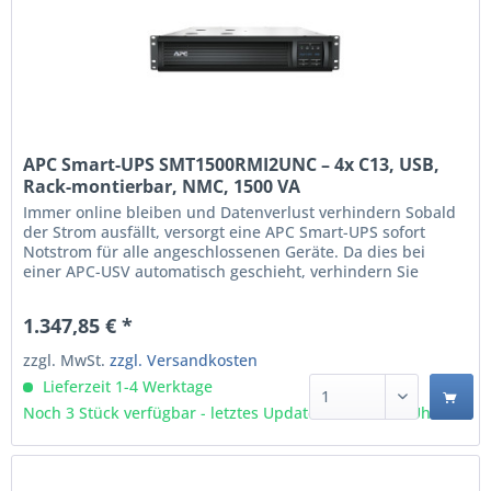
APC Smart-UPS SMT1500RMI2UNC – 4x C13, USB,
Rack-montierbar, NMC, 1500 VA
(SMT1500RMI2UNC)
Immer online bleiben und Datenverlust verhindern Sobald
der Strom ausfällt, versorgt eine APC Smart-UPS sofort
Notstrom für alle angeschlossenen Geräte. Da dies bei
einer APC-USV automatisch geschieht, verhindern Sie
unerwünschte Ausfälle beispielsweise eines PCs, Servers
oder Switches. Mit der APC PowerChute Network
1.347,85 € *
Shutdown-Software können Sie kritische IT-Hardware
sogar...
zzgl. MwSt.
zzgl. Versandkosten
Lieferzeit 1-4 Werktage
Noch 3 Stück verfügbar - letztes Update 07.08 - 3:03 Uhr