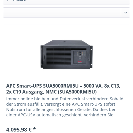
APC Smart-UPS SUA5000RMI5U – 5000 VA, 8x C13,
2x C19 Ausgang, NMC (SUA5000RMI5U)
Immer online bleiben und Datenverlust verhindern Sobald
der Strom ausfällt, versorgt eine APC Smart-UPS sofort
Notstrom für alle angeschlossenen Geräte. Da dies bei
einer APC-USV automatisch geschieht, verhindern Sie
unerwünschte Ausfälle beispielsweise eines PCs, Servers
oder Switches. Mit der APC PowerChute Network
4.095,98 € *
Shutdown-Software können Sie kritische IT-Hardware