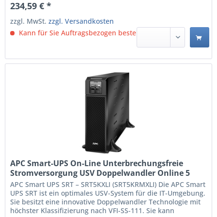
234,59 € *
zzgl. MwSt.
zzgl. Versandkosten
Kann für Sie Auftragsbezogen bestellt werden.
APC Smart-UPS On-Line Unterbrechungsfreie
Stromversorgung USV Doppelwandler Online 5
kVA 4500 W 12 AC-Ausgänge (SRT5KXLI)
APC Smart UPS SRT – SRT5KXLI (SRT5KRMXLI) Die APC Smart
UPS SRT ist ein optimales USV-System für die IT-Umgebung.
Sie besitzt eine innovative Doppelwandler Technologie mit
höchster Klassifizierung nach VFI-SS-111. Sie kann