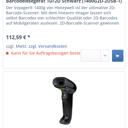
Barcodelesegerät 1D/2D Schwarz (1400G2D-2USB-1)
Der Voyager® 1400g von Honeywell ist der ultimative 2D-
Barcode-Scanner. Mit dem linearen Imager lassen sich
selbst Barcodes von schlechter Qualität oder 2D-Barcodes
auf Mobilgeräten auslesen. 2D-Barcode-Scanner gewinnen
in vielen Branchen immer mehr an Bedeutung. Die Gründe
dafür sind vielfältig: Einige Unternehmen stehen vor der
112,59 € *
Herausforderung, trotz räumlicher...
zzgl. MwSt.
zzgl. Versandkosten
Kann für Sie Auftragsbezogen bestellt werden.