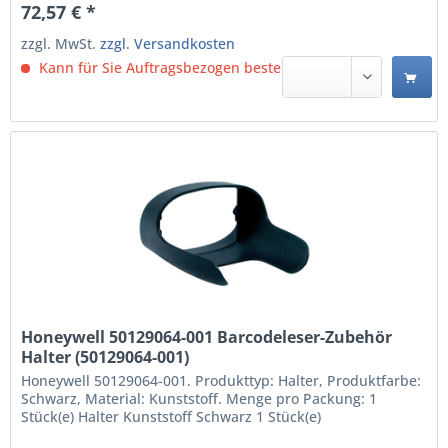
72,57 € *
Standfußerkennung und -konfiguration sorgen für...
zzgl. MwSt.
zzgl. Versandkosten
Kann für Sie Auftragsbezogen bestellt werden.
Honeywell 50129064-001 Barcodeleser-Zubehör
Halter (50129064-001)
Honeywell 50129064-001. Produkttyp: Halter, Produktfarbe:
Schwarz, Material: Kunststoff. Menge pro Packung: 1
Stück(e) Halter Kunststoff Schwarz 1 Stück(e)