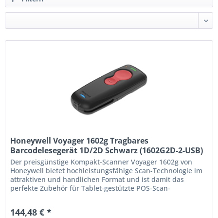
Honeywell Voyager 1602g Tragbares
Barcodelesegerät 1D/2D Schwarz (1602G2D-2-USB)
Der preisgünstige Kompakt-Scanner Voyager 1602g von
Honeywell bietet hochleistungsfähige Scan-Technologie im
attraktiven und handlichen Format und ist damit das
perfekte Zubehör für Tablet-gestützte POS-Scan-
Anwendungen im Einzelhandel und den Einsatz im
Außendienst. Er enthält trotz seiner geringen Größe die
144,48 € *
gleiche hochleistungsfähige Area-Imaging-Engine wie die...