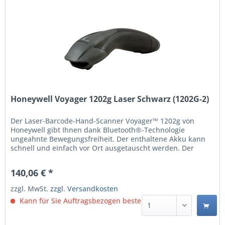
Honeywell Voyager 1202g Laser Schwarz (1202G-2)
Der Laser-Barcode-Hand-Scanner Voyager™ 1202g von
Honeywell gibt Ihnen dank Bluetooth®-Technologie
ungeahnte Bewegungsfreiheit. Der enthaltene Akku kann
schnell und einfach vor Ort ausgetauscht werden. Der
kabellose Einlinien-Scanner 1202g bietet dieselbe hohe
lineare Scan-Leistung wie die renommierten Voyager-
140,06 € *
Scanner. Mit der exklusiven Laser-Scanning-Technologie
der...
zzgl. MwSt.
zzgl. Versandkosten
Kann für Sie Auftragsbezogen bestellt werden.