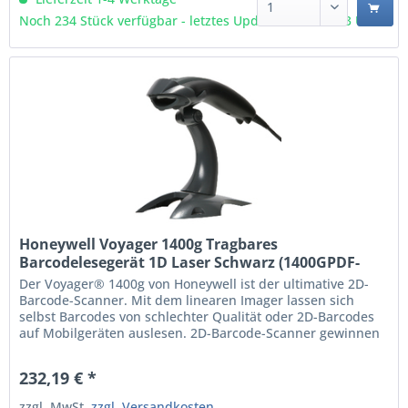
Noch 234 Stück verfügbar - letztes Update 06.08 - 3:03 Uhr
Honeywell Voyager 1400g Tragbares
Barcodelesegerät 1D Laser Schwarz (1400GPDF-
2USB-1)
Der Voyager® 1400g von Honeywell ist der ultimative 2D-
Barcode-Scanner. Mit dem linearen Imager lassen sich
selbst Barcodes von schlechter Qualität oder 2D-Barcodes
auf Mobilgeräten auslesen. 2D-Barcode-Scanner gewinnen
in vielen Branchen immer mehr an Bedeutung. Die Gründe
dafür sind vielfältig: Einige Unternehmen stehen vor der
232,19 € *
Herausforderung, trotz räumlicher...
zzgl. MwSt.
zzgl. Versandkosten