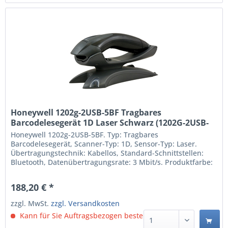
Honeywell 1202g-2USB-5BF Tragbares
Barcodelesegerät 1D Laser Schwarz (1202G-2USB-
5BF)
Honeywell 1202g-2USB-5BF. Typ: Tragbares
Barcodelesegerät, Scanner-Typ: 1D, Sensor-Typ: Laser.
Übertragungstechnik: Kabellos, Standard-Schnittstellen:
Bluetooth, Datenübertragungsrate: 3 Mbit/s. Produktfarbe:
Schwarz, Internationale Schutzart (IP-Code): IP42.
Energiequelle: Akku, Akku-/Batterietechnologie: Lithium-Ion
188,20 € *
(Li-Ion), Akku-/Batteriekapazität: 1800 mAh. Gewicht: 180...
zzgl. MwSt.
zzgl. Versandkosten
Kann für Sie Auftragsbezogen bestellt werden.