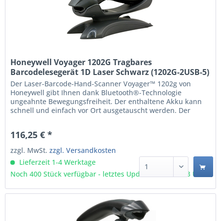
Honeywell Voyager 1202G Tragbares
Barcodelesegerät 1D Laser Schwarz (1202G-2USB-5)
Der Laser-Barcode-Hand-Scanner Voyager™ 1202g von
Honeywell gibt Ihnen dank Bluetooth®-Technologie
ungeahnte Bewegungsfreiheit. Der enthaltene Akku kann
schnell und einfach vor Ort ausgetauscht werden. Der
kabellose Einlinien-Scanner 1202g bietet dieselbe hohe
lineare Scan-Leistung wie die renommierten Voyager-
116,25 € *
Scanner. Mit der exklusiven Laser-Scanning-Technologie
der...
zzgl. MwSt.
zzgl. Versandkosten
Lieferzeit 1-4 Werktage
Noch 400 Stück verfügbar - letztes Update 06.08 - 3:03 Uhr