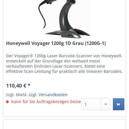
Honeywell Voyager 1200g 1D Grau (1200G-1)
Der Voyager® 1200g-Laser-Barcode-Scanner von Honeywell,
entwickelt auf der Grundlage des weltweit meist
verkauftesten Einlinien-Laser-Scanners, bietet eine
effektive Scan-Leistung für praktisch alle linearen Barcodes,
einschließlich minderwertiger und beschädigter Barcodes.
Die verbesserte Objekterkennung sowie die automatische
110,40 € *
Standfußerkennung und -konfiguration sorgen für...
zzgl. MwSt.
zzgl. Versandkosten
Kann für Sie Auftragsbezogen bestellt werden.