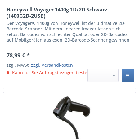
Honeywell Voyager 1400g 1D/2D Schwarz
(1400G2D-2USB)
Der Voyager® 1400g von Honeywell ist der ultimative 2D-
Barcode-Scanner. Mit dem linearen Imager lassen sich
selbst Barcodes von schlechter Qualität oder 2D-Barcodes
auf Mobilgeräten auslesen. 2D-Barcode-Scanner gewinnen
in vielen Branchen immer mehr an Bedeutung. Die Gründe
dafür sind vielfältig: Einige Unternehmen stehen vor der
78,99 € *
Herausforderung, trotz räumlicher...
zzgl. MwSt.
zzgl. Versandkosten
Kann für Sie Auftragsbezogen bestellt werden.