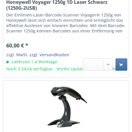
Honeywell Voyager 1250g 1D Laser Schwarz
(1250G-2USB)
Der Einlinien-Laser-Barcode-Scanner Voyager® 1250g von
Honeywell lässt sich einfach einrichten und ermöglicht das
effektive Auslesen von linearen Barcodes. Mit dem Barcode-
Scanner 1250g können Barcodes aus einer Entfernung von
bis 58 cm gelesen werden. So können das Personal
bequemer arbeiten und ermüdet nicht so schnell. Für den
60,00 € *
Einsatz als Freihand-Scanner dient ein leicht...
zzgl. MwSt.
zzgl. Versandkosten
Lieferzeit 1-4 Werktage
Noch 3 Stück verfügbar - letztes Update 06.08 - 3:03 Uhr