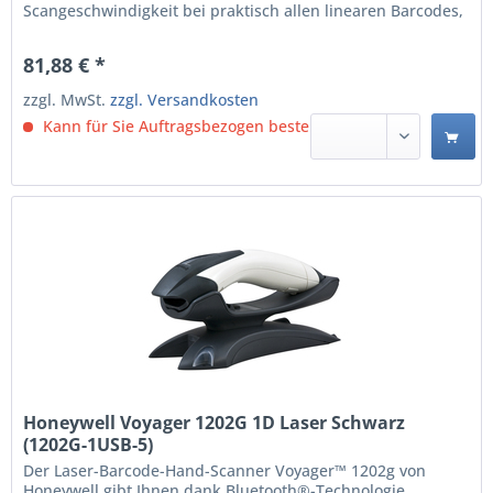
Scangeschwindigkeit bei praktisch allen linearen Barcodes,
selbst wenn diese schlecht gedruckt oder beschädigt sind.
Die verbesserte Objekterkennung und die automatische
81,88 € *
Standfußerkennung und -konfiguration ermöglichen ein...
zzgl. MwSt.
zzgl. Versandkosten
Kann für Sie Auftragsbezogen bestellt werden.
Honeywell Voyager 1202G 1D Laser Schwarz
(1202G-1USB-5)
Der Laser-Barcode-Hand-Scanner Voyager™ 1202g von
Honeywell gibt Ihnen dank Bluetooth®-Technologie