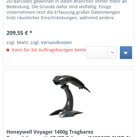
2D-Barcodes gewinnen in vielen Branchen immer mehr an
Bedeutung. Die Gründe dafür sind vielfältig: Einige
Unternehmen reizt die Erfassung großer Datenmengen
trotz räumlicher Einschränkungen, während andere
aufgrund behördlicher Vorschriften oder
Lieferantenverfügungen zum Lesen von 2D-Barcodes
209,55 € *
gezwungen sind. Und viele Unternehmen möchten
aufkommende Trends nutzen, die jetzt...
zzgl. MwSt.
zzgl. Versandkosten
Kann für Sie Auftragsbezogen bestellt werden.
Honeywell Voyager 1400g Tragbares