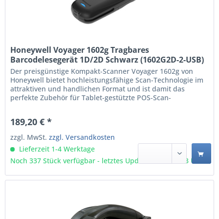
Honeywell Voyager 1602g Tragbares
Barcodelesegerät 1D/2D Schwarz (1602G2D-2-USB)
Der preisgünstige Kompakt-Scanner Voyager 1602g von
Honeywell bietet hochleistungsfähige Scan-Technologie im
attraktiven und handlichen Format und ist damit das
perfekte Zubehör für Tablet-gestützte POS-Scan-
Anwendungen im Einzelhandel und den Einsatz im
Außendienst. Er enthält trotz seiner geringen Größe die
189,20 € *
gleiche hochleistungsfähige Area-Imaging-Engine wie die...
zzgl. MwSt.
zzgl. Versandkosten
Lieferzeit 1-4 Werktage
Noch 337 Stück verfügbar - letztes Update 06.08 - 3:03 Uhr