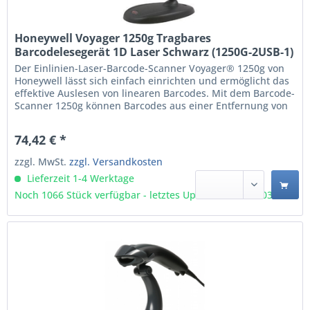
Honeywell Voyager 1250g Tragbares
Barcodelesegerät 1D Laser Schwarz (1250G-2USB-1)
Der Einlinien-Laser-Barcode-Scanner Voyager® 1250g von
Honeywell lässt sich einfach einrichten und ermöglicht das
effektive Auslesen von linearen Barcodes. Mit dem Barcode-
Scanner 1250g können Barcodes aus einer Entfernung von
bis 58 cm gelesen werden. So können das Personal
bequemer arbeiten und ermüdet nicht so schnell. Für den
74,42 € *
Einsatz als Freihand-Scanner dient ein leicht...
zzgl. MwSt.
zzgl. Versandkosten
Lieferzeit 1-4 Werktage
Noch 1066 Stück verfügbar - letztes Update 06.08 - 3:03 Uhr