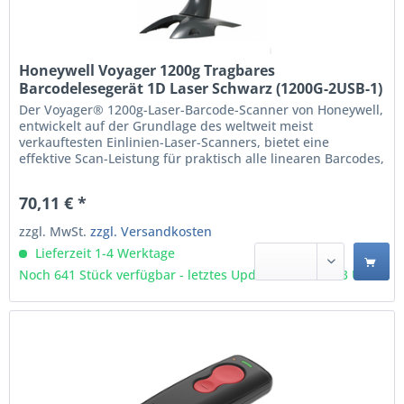
Honeywell Voyager 1200g Tragbares
Barcodelesegerät 1D Laser Schwarz (1200G-2USB-1)
Der Voyager® 1200g-Laser-Barcode-Scanner von Honeywell,
entwickelt auf der Grundlage des weltweit meist
verkauftesten Einlinien-Laser-Scanners, bietet eine
effektive Scan-Leistung für praktisch alle linearen Barcodes,
einschließlich minderwertiger und beschädigter Barcodes.
Die verbesserte Objekterkennung sowie die automatische
70,11 € *
Standfußerkennung und -konfiguration sorgen für...
zzgl. MwSt.
zzgl. Versandkosten
Lieferzeit 1-4 Werktage
Noch 641 Stück verfügbar - letztes Update 06.08 - 3:03 Uhr