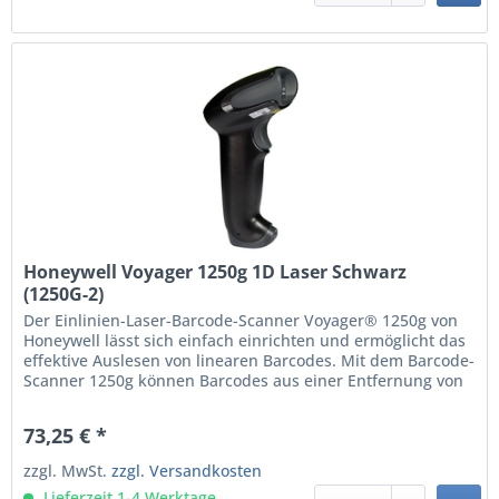
Honeywell Voyager 1250g 1D Laser Schwarz
(1250G-2)
Der Einlinien-Laser-Barcode-Scanner Voyager® 1250g von
Honeywell lässt sich einfach einrichten und ermöglicht das
effektive Auslesen von linearen Barcodes. Mit dem Barcode-
Scanner 1250g können Barcodes aus einer Entfernung von
bis 58 cm gelesen werden. So können das Personal
bequemer arbeiten und ermüdet nicht so schnell. Für den
73,25 € *
Einsatz als Freihand-Scanner dient ein leicht...
zzgl. MwSt.
zzgl. Versandkosten
Lieferzeit 1-4 Werktage