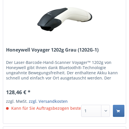
Honeywell Voyager 1202g Grau (1202G-1)
Der Laser-Barcode-Hand-Scanner Voyager™ 1202g von
Honeywell gibt Ihnen dank Bluetooth®-Technologie
ungeahnte Bewegungsfreiheit. Der enthaltene Akku kann
schnell und einfach vor Ort ausgetauscht werden. Der
kabellose Einlinien-Scanner 1202g bietet dieselbe hohe
lineare Scan-Leistung wie die renommierten Voyager-
128,46 € *
Scanner. Mit der exklusiven Laser-Scanning-Technologie
der...
zzgl. MwSt.
zzgl. Versandkosten
Kann für Sie Auftragsbezogen bestellt werden.