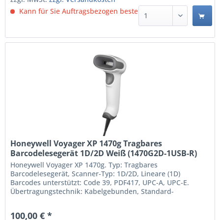
Kann für Sie Auftragsbezogen bestellt werden.
Honeywell Voyager XP 1470g Tragbares
Barcodelesegerät 1D/2D Weiß (1470G2D-1USB-R)
Honeywell Voyager XP 1470g. Typ: Tragbares
Barcodelesegerät, Scanner-Typ: 1D/2D, Lineare (1D)
Barcodes unterstützt: Code 39, PDF417, UPC-A, UPC-E.
Übertragungstechnik: Kabelgebunden, Standard-
Schnittstellen: USB, Kabellänge: 1,5 m. Produktfarbe: Weiß,
Internationale Schutzart (IP-Code): IP52, Schutzfunktion:
100,00 € *
Schockresistent. Energiequelle: USB, Stromverbrauch...