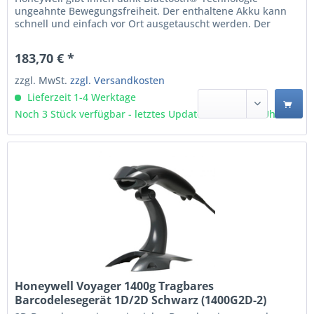
ungeahnte Bewegungsfreiheit. Der enthaltene Akku kann
schnell und einfach vor Ort ausgetauscht werden. Der
kabellose Einlinien-Scanner 1202g bietet dieselbe hohe
lineare Scan-Leistung wie die renommierten Voyager-
183,70 € *
Scanner. Mit der exklusiven Laser-Scanning-Technologie
der...
zzgl. MwSt.
zzgl. Versandkosten
Lieferzeit 1-4 Werktage
Noch 3 Stück verfügbar - letztes Update 06.08 - 3:03 Uhr
Honeywell Voyager 1400g Tragbares
Barcodelesegerät 1D/2D Schwarz (1400G2D-2)