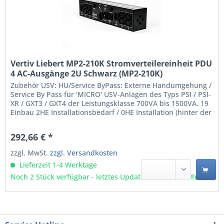
Vertiv Liebert MP2-210K Stromverteilereinheit PDU
4 AC-Ausgänge 2U Schwarz (MP2-210K)
Zubehör USV: HU/Service ByPass: Externe Handumgehung /
Service By Pass für 'MICRO' USV-Anlagen des Typs PSI / PSI-
XR / GXT3 / GXT4 der Leistungsklasse 700VA bis 1500VA. 19
Einbau 2HE Installationsbedarf / 0HE Installation (hinter der
USV) möglich. Installationsbügel für Montage hinter der
USV im Lieferumfang enthalten.
292,66 € *
zzgl. MwSt.
zzgl. Versandkosten
Lieferzeit 1-4 Werktage
Noch 2 Stück verfügbar - letztes Update 06.08 - 3:03 Uhr