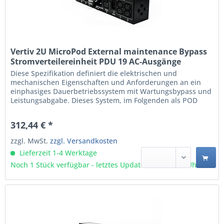
Vertiv 2U MicroPod External maintenance Bypass
Stromverteilereinheit PDU 19 AC-Ausgänge
Schwarz (MP2-220K)
Diese Spezifikation definiert die elektrischen und
mechanischen Eigenschaften und Anforderungen an ein
einphasiges Dauerbetriebssystem mit Wartungsbypass und
Leistungsabgabe. Dieses System, im Folgenden als POD
bezeichnet, bietet eine qualitativ hochwertige Wartung
durch Durchlauffähigkeit für alle Mikro-USV-Produkte bis
312,44 € *
einschließlich 3kVA.
zzgl. MwSt.
zzgl. Versandkosten
Lieferzeit 1-4 Werktage
Noch 1 Stück verfügbar - letztes Update 06.08 - 3:03 Uhr