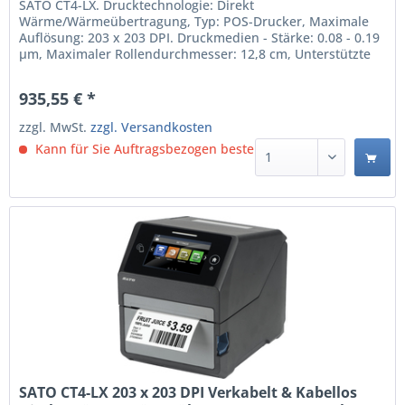
(WWCT01042ZNCN)
SATO CT4-LX. Drucktechnologie: Direkt
Wärme/Wärmeübertragung, Typ: POS-Drucker, Maximale
Auflösung: 203 x 203 DPI. Druckmedien - Stärke: 0.08 - 0.19
µm, Maximaler Rollendurchmesser: 12,8 cm, Unterstützte
Papierbreite: 25 - 118 mm. Übertragungstechnik: Verkabelt
& Kabellos, USB-Anschlusstyp: USB Type-A / USB Type-B.
935,55 € *
integrierte Barcodes: 1D, 2D, Code 128 (A/B/C), Code 39,...
zzgl. MwSt.
zzgl. Versandkosten
Kann für Sie Auftragsbezogen bestellt werden.
SATO CT4-LX 203 x 203 DPI Verkabelt & Kabellos