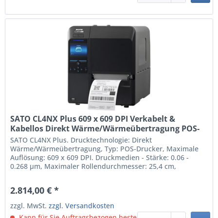
SATO CL4NX Plus 609 x 609 DPI Verkabelt &
Kabellos Direkt Wärme/Wärmeübertragung POS-
Drucker (WWCLP300NUK)
SATO CL4NX Plus. Drucktechnologie: Direkt
Wärme/Wärmeübertragung, Typ: POS-Drucker, Maximale
Auflösung: 609 x 609 DPI. Druckmedien - Stärke: 0.06 -
0.268 µm, Maximaler Rollendurchmesser: 25,4 cm,
Unterstützte Papierbreite: 39.5 - 128 mm.
Übertragungstechnik: Verkabelt & Kabellos, USB-
2.814,00 € *
Anschlusstyp: USB Type-A / USB Type-B, Serielle
Schnittstelle: RS-232C. Produktfarbe:...
zzgl. MwSt.
zzgl. Versandkosten
Kann für Sie Auftragsbezogen bestellt werden.