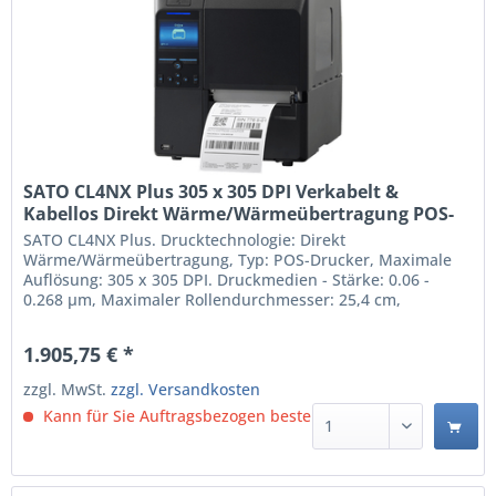
SATO CL4NX Plus 305 x 305 DPI Verkabelt &
Kabellos Direkt Wärme/Wärmeübertragung POS-
Drucker (WWCLP200ZNARUK)
SATO CL4NX Plus. Drucktechnologie: Direkt
Wärme/Wärmeübertragung, Typ: POS-Drucker, Maximale
Auflösung: 305 x 305 DPI. Druckmedien - Stärke: 0.06 -
0.268 µm, Maximaler Rollendurchmesser: 25,4 cm,
Unterstützte Papierbreite: 39.5 - 128 mm.
Übertragungstechnik: Verkabelt & Kabellos, USB-
1.905,75 € *
Anschlusstyp: USB Type-A / USB Type-B, Serielle
Schnittstelle: RS-232C. Produktfarbe:...
zzgl. MwSt.
zzgl. Versandkosten
Kann für Sie Auftragsbezogen bestellt werden.