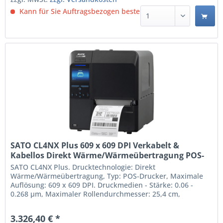
Kann für Sie Auftragsbezogen bestellt werden.
SATO CL4NX Plus 609 x 609 DPI Verkabelt &
Kabellos Direkt Wärme/Wärmeübertragung POS-
Drucker (WWCLP310ZNARUK)
SATO CL4NX Plus. Drucktechnologie: Direkt
Wärme/Wärmeübertragung, Typ: POS-Drucker, Maximale
Auflösung: 609 x 609 DPI. Druckmedien - Stärke: 0.06 -
0.268 µm, Maximaler Rollendurchmesser: 25,4 cm,
Unterstützte Papierbreite: 39.5 - 128 mm.
Übertragungstechnik: Verkabelt & Kabellos, USB-
3.326,40 € *
Anschlusstyp: USB Type-A / USB Type-B, Serielle