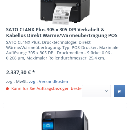
SATO CL4NX Plus 305 x 305 DPI Verkabelt &
Kabellos Direkt Wärme/Wärmeübertragung POS-
Drucker (WWCLP210ZNARUK)
SATO CL4NX Plus. Drucktechnologie: Direkt
Wärme/Wärmeübertragung, Typ: POS-Drucker, Maximale
Auflösung: 305 x 305 DPI. Druckmedien - Stärke: 0.06 -
0.268 µm, Maximaler Rollendurchmesser: 25,4 cm,
Unterstützte Papierbreite: 39.5 - 128 mm.
Übertragungstechnik: Verkabelt & Kabellos, USB-
2.337,30 € *
Anschlusstyp: USB Type-A / USB Type-B, Serielle
Schnittstelle: RS-232C. Produktfarbe:...
zzgl. MwSt.
zzgl. Versandkosten
Kann für Sie Auftragsbezogen bestellt werden.