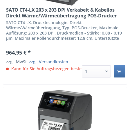
SATO CT4-LX 203 x 203 DPI Verkabelt & Kabellos
Direkt Wärme/Wärmeübertragung POS-Drucker
(WWCT01042ZNDR)
SATO CT4-LX. Drucktechnologie: Direkt
Wärme/Wärmeübertragung, Typ: POS-Drucker, Maximale
Auflösung: 203 x 203 DPI. Druckmedien - Stärke: 0.08 - 0.19
µm, Maximaler Rollendurchmesser: 12,8 cm, Unterstützte
Papierbreite: 25 - 118 mm. Übertragungstechnik: Verkabelt
& Kabellos, USB-Anschlusstyp: USB Type-A / USB Type-B.
964,95 € *
integrierte Barcodes: 1D, 2D, Code 128 (A/B/C), Code 39,...
zzgl. MwSt.
zzgl. Versandkosten
Kann für Sie Auftragsbezogen bestellt werden.