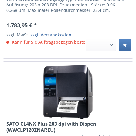
Auflösung: 203 x 203 DPI. Druckmedien - Stärke: 0.06 -
0.268 µm, Maximaler Rollendurchmesser: 25,4 cm,
Unterstützte Papierbreite: 39.5 - 128 mm.
Übertragungstechnik: Verkabelt & Kabellos, USB-
1.783,95 € *
Anschlusstyp: USB Type-A / USB Type-B, Serielle
Schnittstelle: RS-232C. Produktfarbe:...
zzgl. MwSt.
zzgl. Versandkosten
Kann für Sie Auftragsbezogen bestellt werden.
SATO CL4NX Plus 203 dpi with Dispen
(WWCLP120ZNAREU)