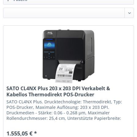
SATO CL4NX Plus 203 x 203 DPI Verkabelt &
Kabellos Thermodirekt POS-Drucker
(WWCLP100NEU)
SATO CL4NX Plus. Drucktechnologie: Thermodirekt, Typ:
POS-Drucker, Maximale Auflösung: 203 x 203 DPI.
Druckmedien - Stärke: 0.06 - 0.268 µm, Maximaler
Rollendurchmesser: 25,4 cm, Unterstützte Papierbreite:
39.5 - 128 mm. Übertragungstechnik: Verkabelt & Kabellos,
USB-Anschlusstyp: USB Type-A / USB Type-B, Serielle
1.555,05 € *
Schnittstelle: RS-232C. integrierte Barcodes: Code 129-