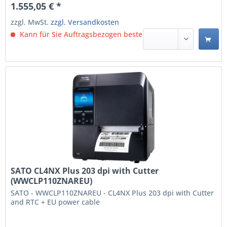
1.555,05 € *
Anschlusstyp: USB Type-A / USB Type-B, Serielle
Schnittstelle: RS-232C. Produktfarbe:...
zzgl. MwSt.
zzgl. Versandkosten
Kann für Sie Auftragsbezogen bestellt werden.
SATO CL4NX Plus 203 dpi with Cutter
(WWCLP110ZNAREU)
SATO - WWCLP110ZNAREU - CL4NX Plus 203 dpi with Cutter
and RTC + EU power cable