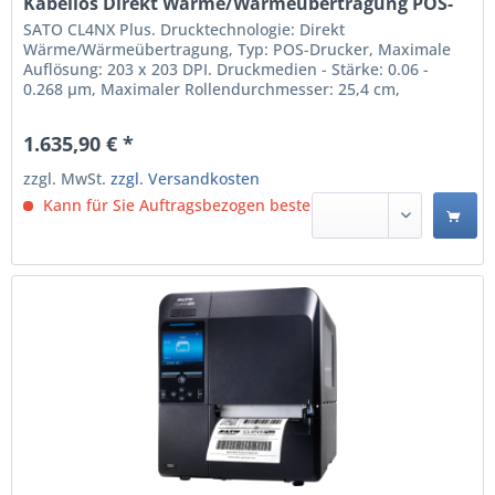
Kabellos Direkt Wärme/Wärmeübertragung POS-
Drucker (WWCLP100ZNARUK)
SATO CL4NX Plus. Drucktechnologie: Direkt
Wärme/Wärmeübertragung, Typ: POS-Drucker, Maximale
Auflösung: 203 x 203 DPI. Druckmedien - Stärke: 0.06 -
0.268 µm, Maximaler Rollendurchmesser: 25,4 cm,
Unterstützte Papierbreite: 39.5 - 128 mm.
Übertragungstechnik: Verkabelt & Kabellos, USB-
1.635,90 € *
Anschlusstyp: USB Type-A / USB Type-B, Serielle
Schnittstelle: RS-232C. Produktfarbe:...
zzgl. MwSt.
zzgl. Versandkosten
Kann für Sie Auftragsbezogen bestellt werden.