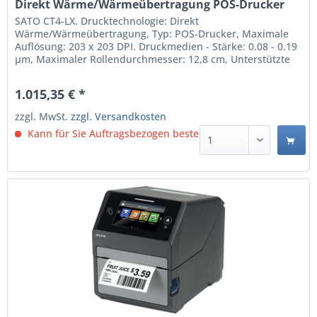
Direkt Wärme/Wärmeübertragung POS-Drucker
(WWCT01042ZNCR)
SATO CT4-LX. Drucktechnologie: Direkt
Wärme/Wärmeübertragung, Typ: POS-Drucker, Maximale
Auflösung: 203 x 203 DPI. Druckmedien - Stärke: 0.08 - 0.19
µm, Maximaler Rollendurchmesser: 12,8 cm, Unterstützte
Papierbreite: 25 - 118 mm. Übertragungstechnik: Verkabelt
& Kabellos, USB-Anschlusstyp: USB Type-A / USB Type-B.
1.015,35 € *
integrierte Barcodes: 1D, 2D, Code 128 (A/B/C), Code 39,...
zzgl. MwSt.
zzgl. Versandkosten
Kann für Sie Auftragsbezogen bestellt werden.