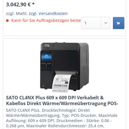
3.042,90 € *
zzgl. MwSt.
zzgl. Versandkosten
Kann für Sie Auftragsbezogen bestellt werden.
SATO CL4NX Plus 609 x 609 DPI Verkabelt &
Kabellos Direkt Wärme/Wärmeübertragung POS-
Drucker (WWCLP320ZNARUK)
SATO CL4NX Plus. Drucktechnologie: Direkt
Wärme/Wärmeübertragung, Typ: POS-Drucker, Maximale
Auflösung: 609 x 609 DPI. Druckmedien - Stärke: 0.06 -
0.268 µm, Maximaler Rollendurchmesser: 25,4 cm,