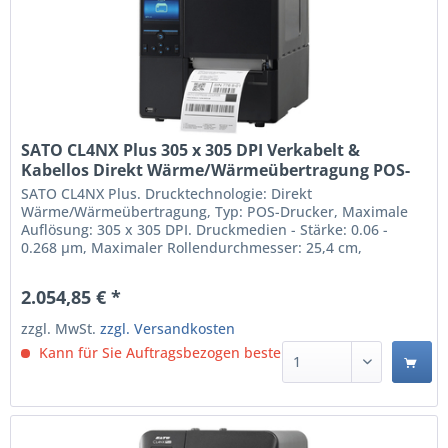
SATO CL4NX Plus 305 x 305 DPI Verkabelt &
Kabellos Direkt Wärme/Wärmeübertragung POS-
Drucker (WWCLP220ZNARUK)
SATO CL4NX Plus. Drucktechnologie: Direkt
Wärme/Wärmeübertragung, Typ: POS-Drucker, Maximale
Auflösung: 305 x 305 DPI. Druckmedien - Stärke: 0.06 -
0.268 µm, Maximaler Rollendurchmesser: 25,4 cm,
Unterstützte Papierbreite: 39.5 - 128 mm.
Übertragungstechnik: Verkabelt & Kabellos, USB-
2.054,85 € *
Anschlusstyp: USB Type-A / USB Type-B, Serielle
Schnittstelle: RS-232C. Produktfarbe:...
zzgl. MwSt.
zzgl. Versandkosten
Kann für Sie Auftragsbezogen bestellt werden.