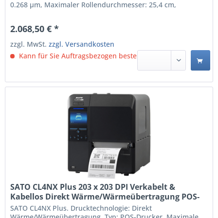
0.268 µm, Maximaler Rollendurchmesser: 25,4 cm,
Unterstützte Papierbreite: 39.5 - 128 mm.
Übertragungstechnik: Verkabelt & Kabellos, USB-
2.068,50 € *
Anschlusstyp: USB Type-A / USB Type-B, Serielle
Schnittstelle: RS-232C. Produktfarbe:...
zzgl. MwSt.
zzgl. Versandkosten
Kann für Sie Auftragsbezogen bestellt werden.
SATO CL4NX Plus 203 x 203 DPI Verkabelt &
Kabellos Direkt Wärme/Wärmeübertragung POS-
Drucker (WWCLP120ZNARUK)
SATO CL4NX Plus. Drucktechnologie: Direkt
Wärme/Wärmeübertragung, Typ: POS-Drucker, Maximale