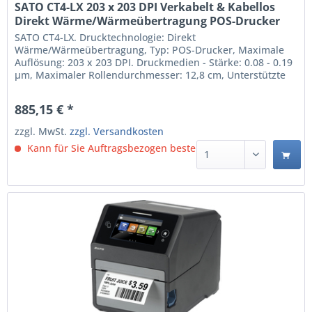
SATO CT4-LX 203 x 203 DPI Verkabelt & Kabellos
Direkt Wärme/Wärmeübertragung POS-Drucker
(WWCT01042ZNDN)
SATO CT4-LX. Drucktechnologie: Direkt
Wärme/Wärmeübertragung, Typ: POS-Drucker, Maximale
Auflösung: 203 x 203 DPI. Druckmedien - Stärke: 0.08 - 0.19
µm, Maximaler Rollendurchmesser: 12,8 cm, Unterstützte
Papierbreite: 25 - 118 mm. Übertragungstechnik: Verkabelt
& Kabellos, USB-Anschlusstyp: USB Type-A / USB Type-B.
885,15 € *
integrierte Barcodes: 1D, 2D, Code 128 (A/B/C), Code 39,...
zzgl. MwSt.
zzgl. Versandkosten
Kann für Sie Auftragsbezogen bestellt werden.