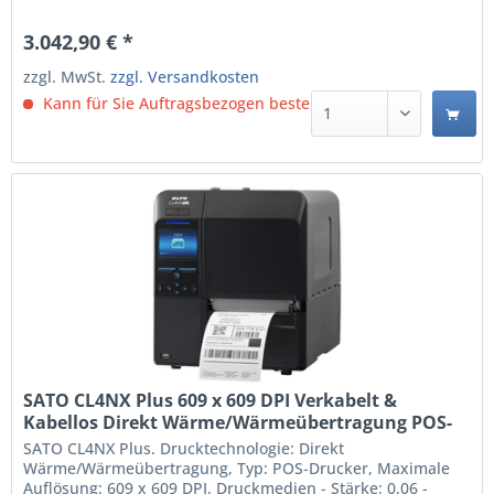
Unterstützte Papierbreite: 39.5 - 128 mm.
Übertragungstechnik: Verkabelt & Kabellos, USB-
3.042,90 € *
Anschlusstyp: USB Type-A / USB Type-B, Serielle
Schnittstelle: RS-232C. Produktfarbe:...
zzgl. MwSt.
zzgl. Versandkosten
Kann für Sie Auftragsbezogen bestellt werden.
SATO CL4NX Plus 609 x 609 DPI Verkabelt &
Kabellos Direkt Wärme/Wärmeübertragung POS-
Drucker (WWCLP300ZNARUK)
SATO CL4NX Plus. Drucktechnologie: Direkt
Wärme/Wärmeübertragung, Typ: POS-Drucker, Maximale
Auflösung: 609 x 609 DPI. Druckmedien - Stärke: 0.06 -