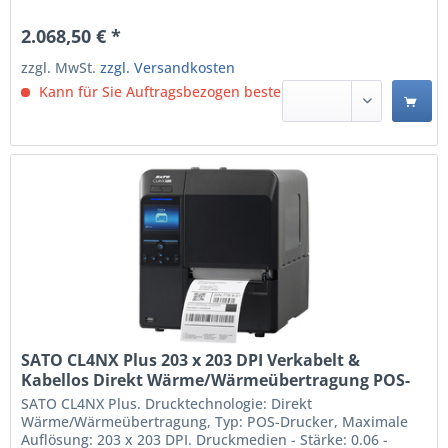
2.068,50 € *
zzgl. MwSt.
zzgl. Versandkosten
Kann für Sie Auftragsbezogen bestellt werden.
SATO CL4NX Plus 203 x 203 DPI Verkabelt &
Kabellos Direkt Wärme/Wärmeübertragung POS-
Drucker (WWCLP110ZNARUK)
SATO CL4NX Plus. Drucktechnologie: Direkt
Wärme/Wärmeübertragung, Typ: POS-Drucker, Maximale
Auflösung: 203 x 203 DPI. Druckmedien - Stärke: 0.06 -