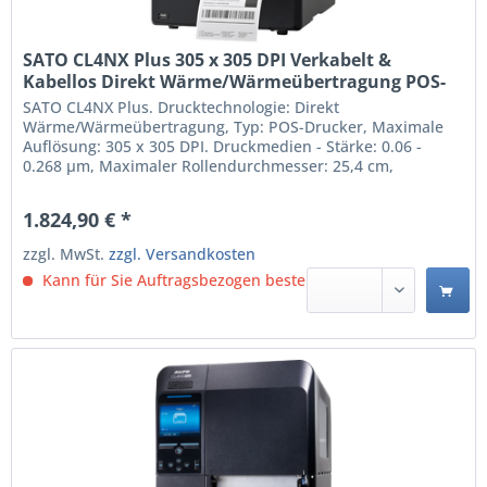
SATO CL4NX Plus 305 x 305 DPI Verkabelt &
Kabellos Direkt Wärme/Wärmeübertragung POS-
Drucker (WWCLP200NUK)
SATO CL4NX Plus. Drucktechnologie: Direkt
Wärme/Wärmeübertragung, Typ: POS-Drucker, Maximale
Auflösung: 305 x 305 DPI. Druckmedien - Stärke: 0.06 -
0.268 µm, Maximaler Rollendurchmesser: 25,4 cm,
Unterstützte Papierbreite: 39.5 - 128 mm.
Übertragungstechnik: Verkabelt & Kabellos, USB-
1.824,90 € *
Anschlusstyp: USB Type-A / USB Type-B, Serielle
Schnittstelle: RS-232C. Produktfarbe:...
zzgl. MwSt.
zzgl. Versandkosten
Kann für Sie Auftragsbezogen bestellt werden.