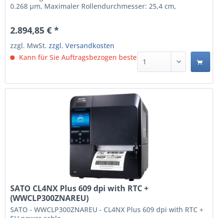
0.268 µm, Maximaler Rollendurchmesser: 25,4 cm,
Unterstützte Papierbreite: 39.5 - 128 mm.
Übertragungstechnik: Verkabelt & Kabellos, USB-
2.894,85 € *
Anschlusstyp: USB Type-A / USB Type-B, Serielle
Schnittstelle: RS-232C. Produktfarbe:...
zzgl. MwSt.
zzgl. Versandkosten
Kann für Sie Auftragsbezogen bestellt werden.
SATO CL4NX Plus 609 dpi with RTC +
(WWCLP300ZNAREU)
SATO - WWCLP300ZNAREU - CL4NX Plus 609 dpi with RTC +