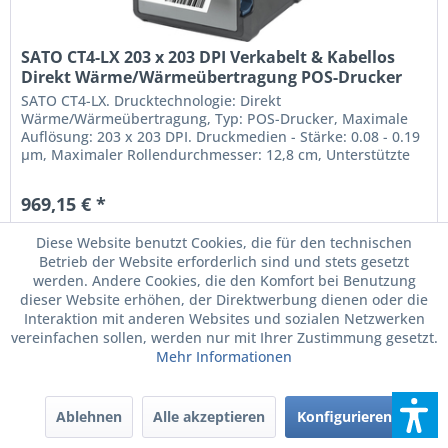
SATO CT4-LX 203 x 203 DPI Verkabelt & Kabellos
Direkt Wärme/Wärmeübertragung POS-Drucker
(WWCT01042ZSCN)
SATO CT4-LX. Drucktechnologie: Direkt
Wärme/Wärmeübertragung, Typ: POS-Drucker, Maximale
Auflösung: 203 x 203 DPI. Druckmedien - Stärke: 0.08 - 0.19
µm, Maximaler Rollendurchmesser: 12,8 cm, Unterstützte
Papierbreite: 25 - 118 mm. Übertragungstechnik: Verkabelt
& Kabellos, USB-Anschlusstyp: USB Type-A / USB Type-B,
969,15 € *
Serielle Schnittstelle: RS-232C. integrierte Barcodes: 1D,...
zzgl. MwSt.
zzgl. Versandkosten
Diese Website benutzt Cookies, die für den technischen
Kann für Sie Auftragsbezogen bestellt werden.
Betrieb der Website erforderlich sind und stets gesetzt
werden. Andere Cookies, die den Komfort bei Benutzung
dieser Website erhöhen, der Direktwerbung dienen oder die
Interaktion mit anderen Websites und sozialen Netzwerken
vereinfachen sollen, werden nur mit Ihrer Zustimmung gesetzt.
Mehr Informationen
Ablehnen
Alle akzeptieren
Konfigurieren