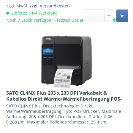
Auto,...
zzgl. MwSt.
zzgl. Versandkosten
Lieferzeit 1-4 Werktage
Noch 7 Stück verfügbar - letztes Update 09.08 - 3:03 Uhr
SATO CL4NX Plus 203 x 203 DPI Verkabelt &
Kabellos Direkt Wärme/Wärmeübertragung POS-
Drucker (WWCLP100NUK)
SATO CL4NX Plus. Drucktechnologie: Direkt
Wärme/Wärmeübertragung, Typ: POS-Drucker, Maximale
Auflösung: 203 x 203 DPI. Druckmedien - Stärke: 0.06 -
0.268 µm, Maximaler Rollendurchmesser: 25,4 cm,
Unterstützte Papierbreite: 39.5 - 128 mm.
Übertragungstechnik: Verkabelt & Kabellos, USB-