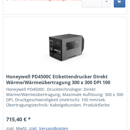
Honeywell PD4500C Etikettendrucker Direkt
Wärme/Wärmeübertragung 300 x 300 DPI 100
mm/sek Kabelgebunden Ethernet/LAN
Honeywell PD4500C. Drucktechnologie: Direkt
(PD4500C0010000300)
Wärme/Wärmeübertragung, Maximale Auflösung: 300 x 300
DPI, Druckgeschwindigkeit (metrisch): 100 mm/sek.
Übertragungstechnik: Kabelgebunden. Produktfarbe:
Schwarz Direkt Wärme/Wärmeübertragung 300 x 300 DPI
Maximum Druckweite: 10,6 cm Druckgeschwindigkeit
715,40 € *
(metrisch): 100 mm/sek Übertragungstechnik:
Kabelgebunden USB Anschluss...
zzgl. MwSt.
zzgl. Versandkosten