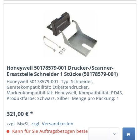
Honeywell 50178579-001 Drucker-/Scanner-
Ersatzteile Schneider 1 Stücke (50178579-001)
Honeywell 50178579-001. Typ: Schneider,
Gerätekompatibilität: Etikettendrucker,
Markenkompatibilität: Honeywell, Kompatibilität: PD45,
Produktfarbe: Schwarz, Silber. Menge pro Packung: 1
Stück(e) Schneider Gerätekompatibilität: Etikettendrucker
Markenkompatibilität: Honeywell Schwarz, Silber Menge
321,00 € *
pro Packung: 1
zzgl. MwSt.
zzgl. Versandkosten
Kann für Sie Auftragsbezogen bestellt werden.