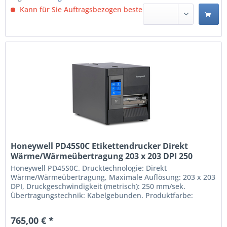
Kann für Sie Auftragsbezogen bestellt werden.
Honeywell PD45S0C Etikettendrucker Direkt
Wärme/Wärmeübertragung 203 x 203 DPI 250
mm/sek Kabelgebunden Ethernet/LAN
Honeywell PD45S0C. Drucktechnologie: Direkt
(PD45S0C0010000200)
Wärme/Wärmeübertragung, Maximale Auflösung: 203 x 203
DPI, Druckgeschwindigkeit (metrisch): 250 mm/sek.
Übertragungstechnik: Kabelgebunden. Produktfarbe:
Schwarz Direkt Wärme/Wärmeübertragung 203 x 203 DPI
Maximum Druckweite: 10,8 cm Druckgeschwindigkeit
765,00 € *
(metrisch): 250 mm/sek Übertragungstechnik: