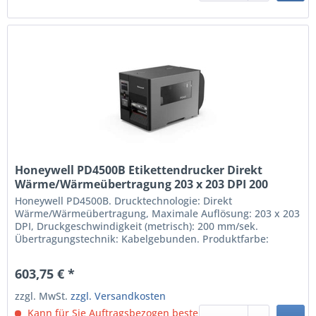
Honeywell PD4500B Etikettendrucker Direkt
Wärme/Wärmeübertragung 203 x 203 DPI 200
mm/sek Kabelgebunden (PD4500B0030000200)
Honeywell PD4500B. Drucktechnologie: Direkt
Wärme/Wärmeübertragung, Maximale Auflösung: 203 x 203
DPI, Druckgeschwindigkeit (metrisch): 200 mm/sek.
Übertragungstechnik: Kabelgebunden. Produktfarbe:
Schwarz Direkt Wärme/Wärmeübertragung 203 x 203 DPI
Maximum Druckweite: 10,8 cm Druckgeschwindigkeit
603,75 € *
(metrisch): 200 mm/sek Übertragungstechnik:
Kabelgebunden USB Anschluss...
zzgl. MwSt.
zzgl. Versandkosten
Kann für Sie Auftragsbezogen bestellt werden.