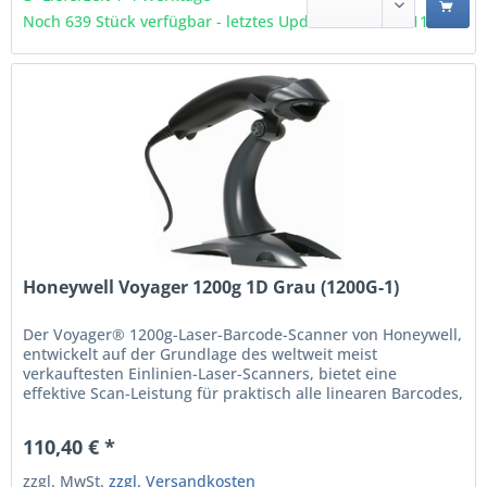
Noch 639 Stück verfügbar - letztes Update 08.08 - 11:11 Uhr
Honeywell Voyager 1200g 1D Grau (1200G-1)
Der Voyager® 1200g-Laser-Barcode-Scanner von Honeywell,
entwickelt auf der Grundlage des weltweit meist
verkauftesten Einlinien-Laser-Scanners, bietet eine
effektive Scan-Leistung für praktisch alle linearen Barcodes,
einschließlich minderwertiger und beschädigter Barcodes.
Die verbesserte Objekterkennung sowie die automatische
110,40 € *
Standfußerkennung und -konfiguration sorgen für...
zzgl. MwSt.
zzgl. Versandkosten