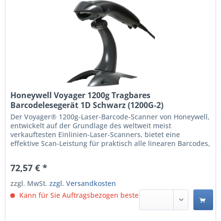
Honeywell Voyager 1200g Tragbares
Barcodelesegerät 1D Schwarz (1200G-2)
Der Voyager® 1200g-Laser-Barcode-Scanner von Honeywell,
entwickelt auf der Grundlage des weltweit meist
verkauftesten Einlinien-Laser-Scanners, bietet eine
effektive Scan-Leistung für praktisch alle linearen Barcodes,
einschließlich minderwertiger und beschädigter Barcodes.
Die verbesserte Objekterkennung sowie die automatische
72,57 € *
Standfußerkennung und -konfiguration sorgen für...
zzgl. MwSt.
zzgl. Versandkosten
Kann für Sie Auftragsbezogen bestellt werden.