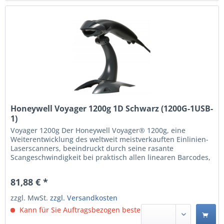
Honeywell Voyager 1200g 1D Schwarz (1200G-1USB-
1)
Voyager 1200g Der Honeywell Voyager® 1200g, eine
Weiterentwicklung des weltweit meistverkauften Einlinien-
Laserscanners, beeindruckt durch seine rasante
Scangeschwindigkeit bei praktisch allen linearen Barcodes,
selbst wenn diese schlecht gedruckt oder beschädigt sind.
Die verbesserte Objekterkennung und die automatische
81,88 € *
Standfußerkennung und -konfiguration ermöglichen ein...
zzgl. MwSt.
zzgl. Versandkosten
Kann für Sie Auftragsbezogen bestellt werden.