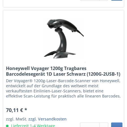
Honeywell Voyager 1200g Tragbares
Barcodelesegerät 1D Laser Schwarz (1200G-2USB-1)
Der Voyager® 1200g-Laser-Barcode-Scanner von Honeywell,
entwickelt auf der Grundlage des weltweit meist
verkauftesten Einlinien-Laser-Scanners, bietet eine
effektive Scan-Leistung für praktisch alle linearen Barcodes,
einschließlich minderwertiger und beschädigter Barcodes.
Die verbesserte Objekterkennung sowie die automatische
70,11 € *
Standfußerkennung und -konfiguration sorgen für...
zzgl. MwSt.
zzgl. Versandkosten
Lieferzeit 1-4 Werktage