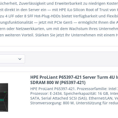
Sicherheit, Zuverlässigkeit und Erweiterbarkeit zu niedrigen Koste
it direkt in den Server ein — mit HPE iLo Silicon Root of Trust von
zu 4 LFF oder 8 SFF Hot-Plug-HDDs bietet Verfügbarkeit und Flexibil
ungsfunktionalität — jetzt mit PCIe Gen5 — ermöglicht Ihnen die A
lern oder Netzwerkkarten, um mit dem Wachstum Ihres Unternehmen
en weiteren Vorteil. Stärken Sie jetzt Ihr Unternehmen mit einem
HPE ProLiant P65397-421 Server Turm 4U I
SDRAM 800 W (P65397-421)
HPE ProLiant P65397-421. Prozessorfamilie: Intel
Prozessor: E-2434. Speicherkapazität: 16 GB, Int
SATA, Serial Attached SCSI (SAS). Ethernet/LAN, 
Stromversorgung: 800 W, Unterstützung für redund