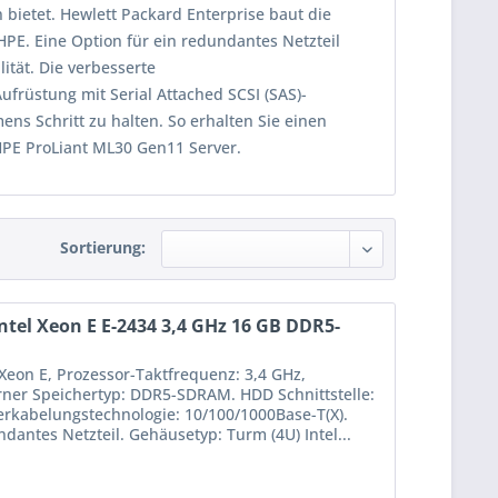
n bietet. Hewlett Packard Enterprise baut die
 HPE. Eine Option für ein redundantes Netzteil
ität. Die verbesserte
ufrüstung mit Serial Attached SCSI (SAS)-
s Schritt zu halten. So erhalten Sie einen
 HPE ProLiant ML30 Gen11 Server.
Sortierung:
ntel Xeon E E-2434 3,4 GHz 16 GB DDR5-
 Xeon E, Prozessor-Taktfrequenz: 3,4 GHz,
erner Speichertyp: DDR5-SDRAM. HDD Schnittstelle:
Verkabelungstechnologie: 10/100/1000Base-T(X).
antes Netzteil. Gehäusetyp: Turm (4U) Intel...