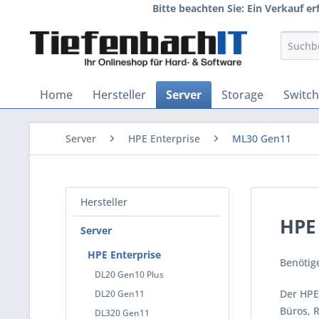
Bitte beachten Sie: Ein Verkauf e
Home
Hersteller
Server
Storage
Switc
Server
HPE Enterprise
ML30 Gen11
Hersteller
HPE
Server
HPE Enterprise
Benötige
DL20 Gen10 Plus
Der HPE
DL20 Gen11
Büros, R
DL320 Gen11