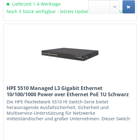
Lieferzeit 1-4 Werktage
Noch 3 Stück verfügbar - letztes Update 07.08 - 11:11 Uhr
HPE 5510 Managed L3 Gigabit Ethernet
10/100/1000 Power over Ethernet PoE 1U Schwarz
(JH147A)
Die HPE FlexNetwork 5510 HI Switch-Serie bietet
herausragende Ausfallsicherheit, Sicherheit und
Multiservice-Unterstützung für Netzwerke
mittelständischer und großer Unternehmen. Dieser Switch
bietet auf Großunternehmen zugeschnittene
Servicequalität; zwei redundante Netzteile mit PoE+-
Unterstützung; 10-GbE- und 40-GbE-Uplinks; IRF-Stacking