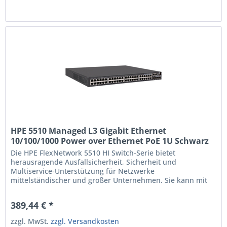
Unterstützung; 10-GbE- und 40-GbE-Uplinks; IRF-Stacking
über 9 Gehäuse; statisches und...
HPE 5510 Managed L3 Gigabit Ethernet
10/100/1000 Power over Ethernet PoE 1U Schwarz
(JH146A)
Die HPE FlexNetwork 5510 HI Switch-Serie bietet
herausragende Ausfallsicherheit, Sicherheit und
Multiservice-Unterstützung für Netzwerke
mittelständischer und großer Unternehmen. Sie kann mit
der HPE Intelligent Management Center (IMC) Software
verwaltet werden, die eine zentrale Ansicht des gesamten
389,44 € *
Netzwerks bietet. Sehr ausfallsichere, sicherere und
skalierbare...
zzgl. MwSt.
zzgl. Versandkosten