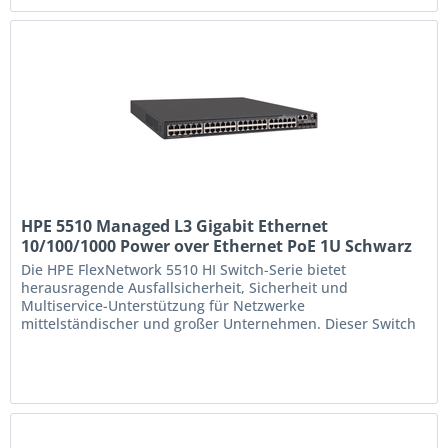
über 9 Gehäuse; statisches und...
HPE 5510 Managed L3 Gigabit Ethernet
10/100/1000 Power over Ethernet PoE 1U Schwarz
(JH148A)
Die HPE FlexNetwork 5510 HI Switch-Serie bietet
herausragende Ausfallsicherheit, Sicherheit und
Multiservice-Unterstützung für Netzwerke
mittelständischer und großer Unternehmen. Dieser Switch
bietet auf Großunternehmen zugeschnittene
Servicequalität; zwei redundante Netzteile mit PoE+-
Unterstützung; 10-GbE- und 40-GbE-Uplinks; IRF-Stacking
über 9 Gehäuse; statisches und...