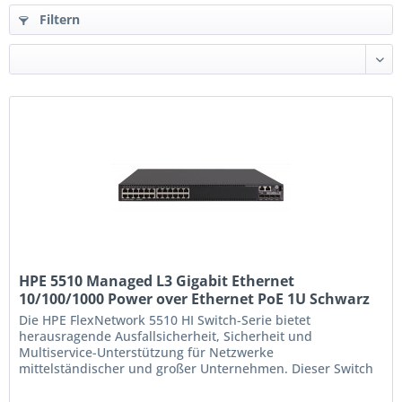
Filtern
HPE 5510 Managed L3 Gigabit Ethernet
10/100/1000 Power over Ethernet PoE 1U Schwarz
(JH145A)
Die HPE FlexNetwork 5510 HI Switch-Serie bietet
herausragende Ausfallsicherheit, Sicherheit und
Multiservice-Unterstützung für Netzwerke
mittelständischer und großer Unternehmen. Dieser Switch
bietet auf Großunternehmen zugeschnittene
Servicequalität; zwei redundante Netzteile mit PoE+-