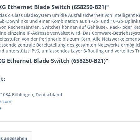
G Ethernet Blade Switch (658250-B21)"
s c-Class BladeSystem um die Ausfallsicherheit von Intelligent Res
Gb-Downlinks und einer Kombination aus 1-Gb- und 10-Gb-Uplinks
tät von Rechenzentren. Switches können auf Gehäuse-, Rack- oder
ne einzelne IP-Adresse verwaltet wird. Das Comware-Betriebssystem
rheitsstufen von der Peripherie bis zum Kern. Alle Netzwerkelemen
ssende zentrale Bereitstellung des gesamten Netzwerks ermöglicht w
nd unterstützt IPv6, umfassendes Layer 3-Routing und verteiltes T
G Ethernet Blade Switch (658250-B21)"
t:
 71034 Böblingen, Deutschland
e.com
e
ls angesehen