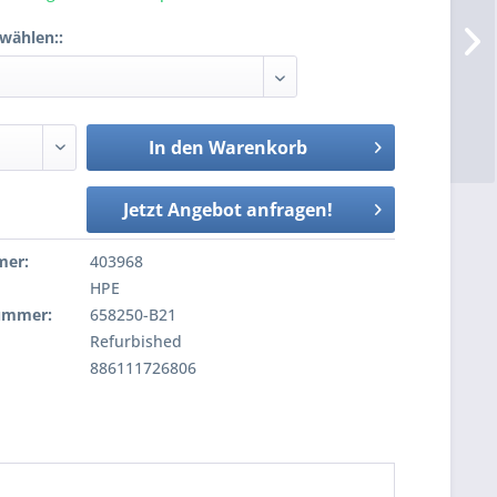
wählen::
In den
Warenkorb
Jetzt Angebot anfragen!
mer:
403968
HPE
nummer:
658250-B21
Refurbished
886111726806