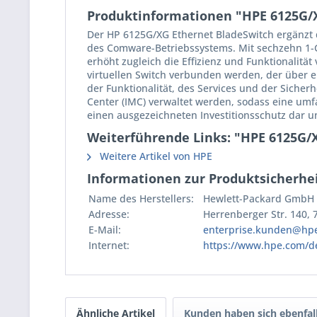
Produktinformationen "HPE 6125G/X
Der HP 6125G/XG Ethernet BladeSwitch ergänzt da
des Comware-Betriebssystems. Mit sechzehn 1-
erhöht zugleich die Effizienz und Funktionali
virtuellen Switch verbunden werden, der über ei
der Funktionalität, des Services und der Siche
Center (IMC) verwaltet werden, sodass eine umfa
einen ausgezeichneten Investitionsschutz dar u
Weiterführende Links: "HPE 6125G/X
Weitere Artikel von HPE
Informationen zur Produktsicherhei
Name des Herstellers:
Hewlett-Packard GmbH
Adresse:
Herrenberger Str. 140,
E-Mail:
enterprise.kunden@hp
Internet:
https://www.hpe.com/d
Ähnliche Artikel
Kunden haben sich ebenfal