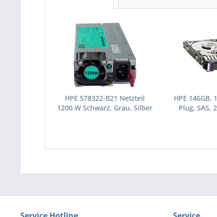
HPE 578322-B21 Netzteil
HPE 146GB, 
1200 W Schwarz, Grau, Silber
Plug, SAS, 2
(578322-B21)
Festplatte 10
(43195
Service Hotline
Service