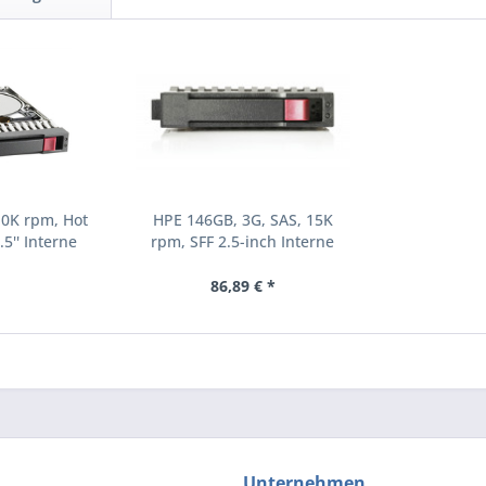
10K rpm, Hot
HPE 146GB, 3G, SAS, 15K
.5'' Interne
rpm, SFF 2.5-inch Interne
000 RPM 2.5"
Festplatte 15000 RPM 2.5"
8-B21)
(504062-B21)
86,89 € *
Unternehmen