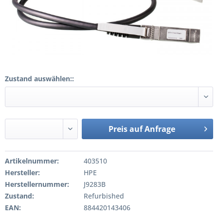
Zustand auswählen::
Preis auf Anfrage
Artikelnummer:
403510
Hersteller:
HPE
Herstellernummer:
J9283B
Zustand:
Refurbished
EAN:
884420143406