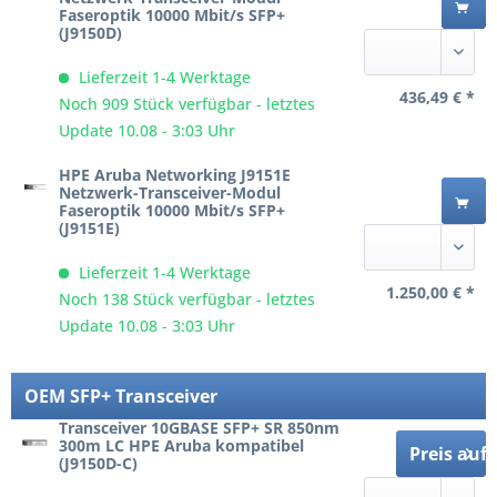
Faseroptik 10000 Mbit/s SFP+
(J9150D)
Lieferzeit 1-4 Werktage
436,49 € *
Noch 909 Stück verfügbar - letztes
Update 10.08 - 3:03 Uhr
HPE Aruba Networking J9151E
Netzwerk-Transceiver-Modul
Faseroptik 10000 Mbit/s SFP+
(J9151E)
Lieferzeit 1-4 Werktage
1.250,00 € *
Noch 138 Stück verfügbar - letztes
Update 10.08 - 3:03 Uhr
OEM SFP+ Transceiver
Transceiver 10GBASE SFP+ SR 850nm
300m LC HPE Aruba kompatibel
Preis auf
(J9150D-C)