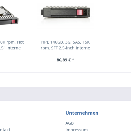
10K rpm, Hot
HPE 146GB, 3G, SAS, 15K
.5'' Interne
rpm, SFF 2.5-inch Interne
000 RPM 2.5"
Festplatte 15000 RPM 2.5"
8-B21)
(504062-B21)
86,89 € *
Unternehmen
AGB
ntakt
Impressum