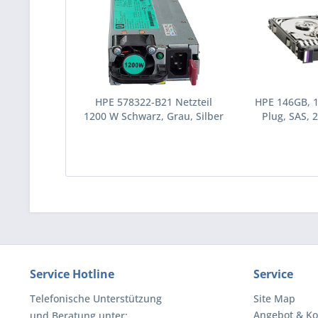
HPE 578322-B21 Netzteil
HPE 146GB, 
1200 W Schwarz, Grau, Silber
Plug, SAS, 2
(578322-B21)
Festplatte 10
(43195
Service Hotline
Service
Telefonische Unterstützung
Site Map
Angebot & Ko
und Beratung unter: