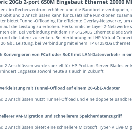
ic 20Gb 2-port 650M Eingebaut Ethernet 20000 Mb
izienz im Rechenzentrum erhöhen und die Bandbreite verdoppeln, o
0 Gbit und 2 Anschlüssen kann für zusätzliche Funktionen zusam
ter bietet Tunnel-Offloading für effiziente Overlay-Netzwerke, um 
auf die Leistung zu erhöhen. Herkömmliche Layer-2-Netzwerke sc
en ein. Bei Verbindung mit dem HP 6125XLG Ethernet Blade Swit
rn und die Latenz zu senken. Bei Verbindung mit HP Virtual Connec
) 20 GbE Leistung, bei Verbindung mit einem HP 6125XLG Ethernet B
ch Konvergieren von FCoE oder RoCE mit LAN-Datenverkehr in ein
nd 2 Anschlüssen wurde speziell für HP ProLiant Server-Blades en
rhindert Engpässe sowohl heute als auch in Zukunft.
zwerkleistung mit Tunnel-Offload auf einem 20-GbE-Adapter
und 2 Anschlüssen nutzt Tunnel-Offload und eine doppelte Bandbre
chnellerer VM-Migration und schnellerem Speicherdatenzugriff
d 2 Anschlüssen bietet eine schnellere Microsoft Hyper-V Live-Mig