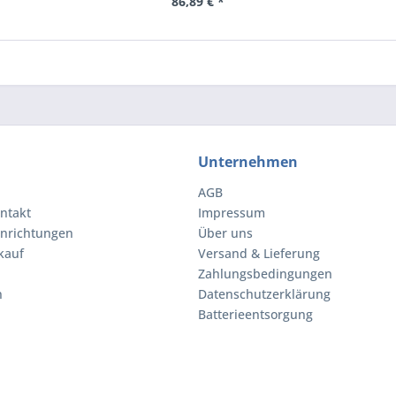
8-B21)
(504062-B21)
86,89 € *
Unternehmen
AGB
ntakt
Impressum
inrichtungen
Über uns
kauf
Versand & Lieferung
Zahlungsbedingungen
n
Datenschutzerklärung
Batterieentsorgung