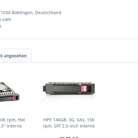
 71034 Böblingen, Deutschland
e.com
e
ls angesehen
10K rpm, Hot
HPE 146GB, 3G, SAS, 15K
.5'' Interne
rpm, SFF 2.5-inch Interne
000 RPM 2.5"
Festplatte 15000 RPM 2.5"