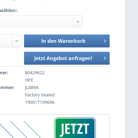
wählen::
In den
Warenkorb
Jetzt Angebot anfragen!
mer:
80429622
HPE
nummer:
JL489A
Factory Sealed
190017199696