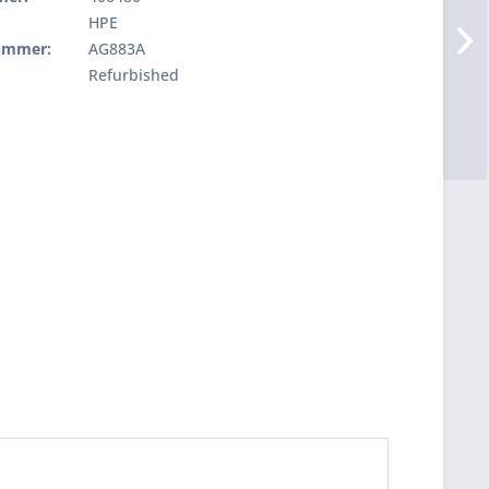
HPE
nummer:
AG883A
Refurbished