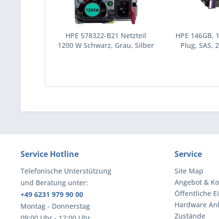
HPE 578322-B21 Netzteil
HPE 146GB, 
1200 W Schwarz, Grau, Silber
Plug, SAS, 2
(578322-B21)
Festplatte 10
(43195
Service Hotline
Service
Telefonische Unterstützung
Site Map
Angebot & Ko
und Beratung unter:
Öffentliche E
+49 6231 979 90 00
Hardware An
Montag - Donnerstag
Zustände
09:00 Uhr - 12:00 Uhr