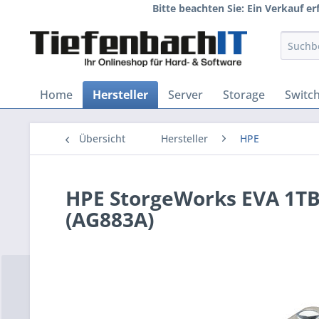
Bitte beachten Sie: Ein Verkauf e
Home
Hersteller
Server
Storage
Switc
Übersicht
Hersteller
HPE
HPE StorgeWorks EVA 1TB 
(AG883A)