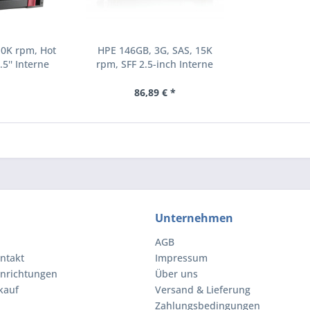
10K rpm, Hot
HPE 146GB, 3G, SAS, 15K
.5'' Interne
rpm, SFF 2.5-inch Interne
000 RPM 2.5"
Festplatte 15000 RPM 2.5"
8-B21)
(504062-B21)
86,89 € *
Unternehmen
AGB
ntakt
Impressum
inrichtungen
Über uns
kauf
Versand & Lieferung
Zahlungsbedingungen