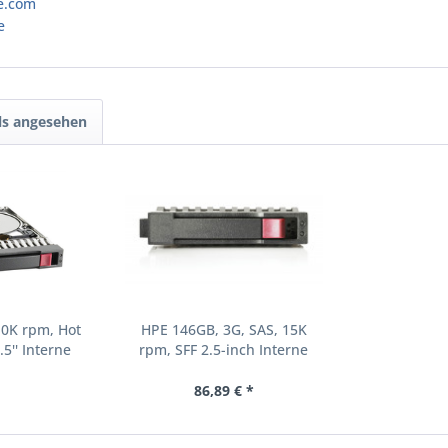
e.com
e
ls angesehen
10K rpm, Hot
HPE 146GB, 3G, SAS, 15K
.5'' Interne
rpm, SFF 2.5-inch Interne
000 RPM 2.5"
Festplatte 15000 RPM 2.5"
8-B21)
(504062-B21)
86,89 € *