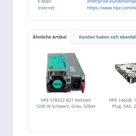
E-Mail:
enterprise.kunden@hp
Internet:
https://www.hpe.com/d
Ähnliche Artikel
Kunden haben sich ebenfal
HPE 578322-B21 Netzteil
HPE 146GB, 
1200 W Schwarz, Grau, Silber
Plug, SAS, 2
(578322-B21)
Festplatte 10
(43195