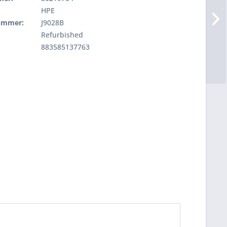
HPE
nummer:
J9028B
Refurbished
883585137763