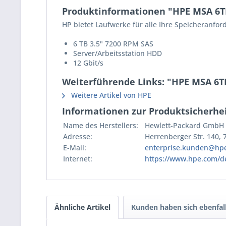
Produktinformationen "HPE MSA 6TB 1
HP bietet Laufwerke für alle Ihre Speicheranfo
6 TB 3.5" 7200 RPM SAS
Server/Arbeitsstation HDD
12 Gbit/s
Weiterführende Links: "HPE MSA 6TB 
Weitere Artikel von HPE
Informationen zur Produktsicherhei
Name des Herstellers:
Hewlett-Packard GmbH
Adresse:
Herrenberger Str. 140,
E-Mail:
enterprise.kunden@hp
Internet:
https://www.hpe.com/d
Ähnliche Artikel
Kunden haben sich ebenfal