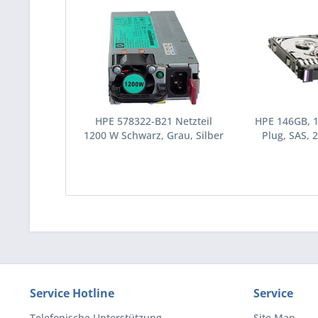
HPE 578322-B21 Netzteil
HPE 146GB, 
1200 W Schwarz, Grau, Silber
Plug, SAS, 2
(578322-B21)
Festplatte 10
(43195
Service Hotline
Service
Telefonische Unterstützung
Site Map