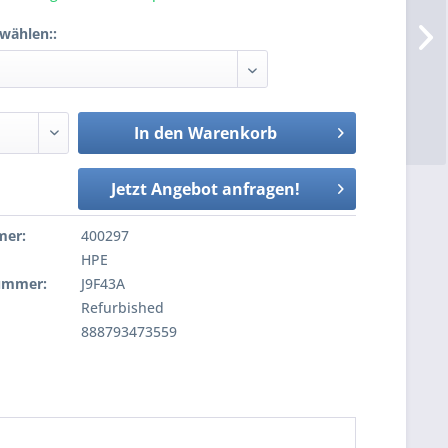
wählen::
In den
Warenkorb
Jetzt Angebot anfragen!
mer:
400297
HPE
nummer:
J9F43A
Refurbished
888793473559