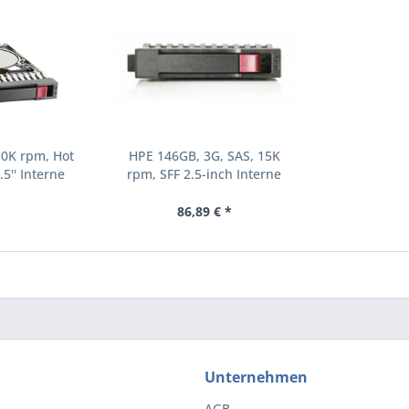
10K rpm, Hot
HPE 146GB, 3G, SAS, 15K
.5'' Interne
rpm, SFF 2.5-inch Interne
000 RPM 2.5"
Festplatte 15000 RPM 2.5"
8-B21)
(504062-B21)
86,89 € *
Unternehmen
AGB