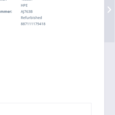
HPE
nummer:
AJ763B
Refurbished
887111179418