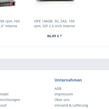
10K rpm, Hot
HPE 146GB, 3G, SAS, 15K
.5'' Interne
rpm, SFF 2.5-inch Interne
000 RPM 2.5"
Festplatte 15000 RPM 2.5"
8-B21)
(504062-B21)
86,89 € *
Unternehmen
AGB
ntakt
Impressum
inrichtungen
Über uns
kauf
Versand & Lieferung