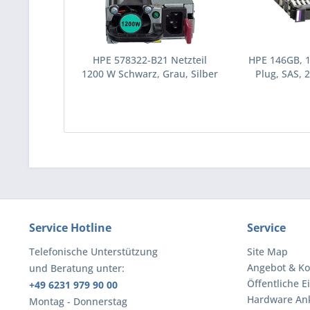
HPE 578322-B21 Netzteil
HPE 146GB, 
1200 W Schwarz, Grau, Silber
Plug, SAS, 2
(578322-B21)
Festplatte 10
(43195
Service Hotline
Service
Telefonische Unterstützung
Site Map
Angebot & Ko
und Beratung unter:
Öffentliche E
+49 6231 979 90 00
Hardware An
Montag - Donnerstag