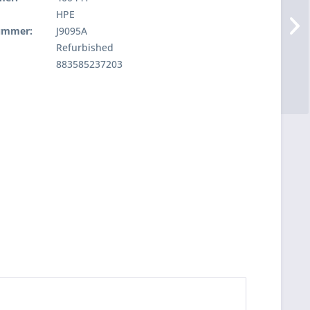
HPE
nummer:
J9095A
Refurbished
883585237203