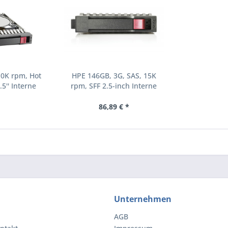
10K rpm, Hot
HPE 146GB, 3G, SAS, 15K
.5'' Interne
rpm, SFF 2.5-inch Interne
000 RPM 2.5"
Festplatte 15000 RPM 2.5"
8-B21)
(504062-B21)
86,89 € *
Unternehmen
AGB