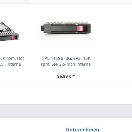
10K rpm, Hot
HPE 146GB, 3G, SAS, 15K
.5'' Interne
rpm, SFF 2.5-inch Interne
000 RPM 2.5"
Festplatte 15000 RPM 2.5"
8-B21)
(504062-B21)
86,89 € *
Unternehmen