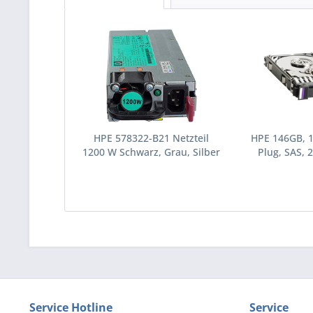
HPE 578322-B21 Netzteil
HPE 146GB, 
1200 W Schwarz, Grau, Silber
Plug, SAS, 2
(578322-B21)
Festplatte 10
(43195
Service Hotline
Service