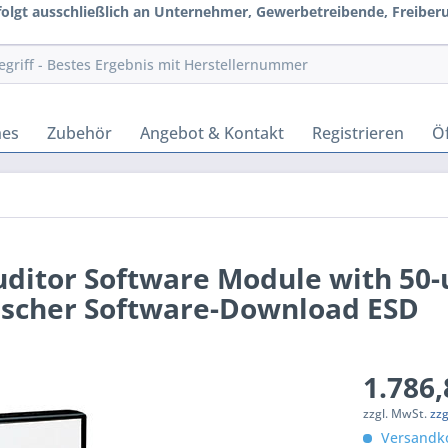
rfolgt ausschließlich an Unternehmer, Gewerbetreibende, Freiberuf
hes
Zubehör
Angebot & Kontakt
Registrieren
Öf
ditor Software Module with 50-u
nischer Software-Download ESD
1.786,
zzgl. MwSt.
zz
Versandko