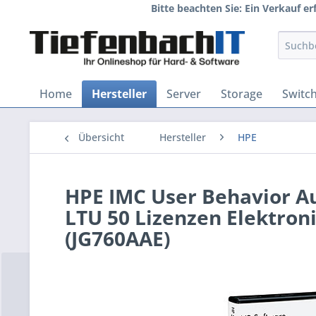
Bitte beachten Sie: Ein Verkauf e
Home
Hersteller
Server
Storage
Switc
Übersicht
Hersteller
HPE
HPE IMC User Behavior Au
LTU 50 Lizenzen Elektro
(JG760AAE)