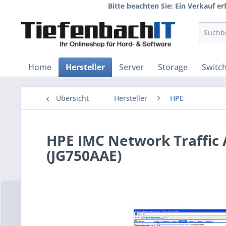
Bitte beachten Sie: Ein Verkauf e
Home
Hersteller
Server
Storage
Switc
Übersicht
Hersteller
HPE
HPE IMC Network Traffi
(JG750AAE)