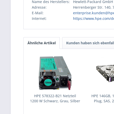
Name des Herstellers:
Hewlett-Packard GmbH
Adresse:
Herrenberger Str. 140,
E-Mail:
enterprise.kunden@hp
Internet:
https://www.hpe.com/d
Ähnliche Artikel
Kunden haben sich ebenfal
HPE 578322-B21 Netzteil
HPE 146GB, 
1200 W Schwarz, Grau, Silber
Plug, SAS, 2
(578322-B21)
Festplatte 10
(43195