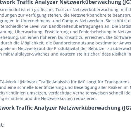
twork Traffic Analyzer Netzwerküberwachung (JG
twaremodul ist ein grafisches Tool zur Netzwerküberwachung, mit
ndungen zur Verfügung stehen, die Netzwerkbandbreite beanspruc
ragungen in Unternehmens- und Campus-Netzwerken. Sie schützt d
erschiedliche Level von Bandbreitenübertragungen an. Die Stati
 Planung, Überwachung, Erweiterung und Fehlerbehebung in Netzw
hebung, um einen höheren Durchsatz zu erreichen. Die Softwa
dadurch die Möglichkeit, die Bandbreitennutzung bestimmter Anw
spiele im Netzwerk) auf die Produktivität der Benutzer zu überwac
t Multilayer-Switches und Routern stellt sicher, dass Risiken im
-Modul (Network Traffic Analysis) für IMC sorgt für Transparenz
 eine schnelle Identifizierung und Beseitigung aller Risiken im 
srichtlinien umsetzen, verdächtige Verhaltensweisen schnell ident
ung ermitteln und die Netzwerkkosten reduzieren.
twork Traffic Analyzer Netzwerküberwachung (JG
t: