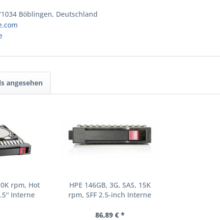
 71034 Böblingen, Deutschland
e.com
e
ls angesehen
10K rpm, Hot
HPE 146GB, 3G, SAS, 15K
.5'' Interne
rpm, SFF 2.5-inch Interne
000 RPM 2.5"
Festplatte 15000 RPM 2.5"
8-B21)
(504062-B21)
86,89 € *