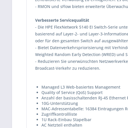
- RMON und sFlow bieten erweiterte Überwachung
Verbesserte Servicequalität
- Die HPE FlexNetwork 5140 EI Switch-Serie unt
basierend auf Layer-2- und Layer-3-Informatione
oder für den gesamten Switch auf ausgewählte
- Bietet Datenverkehrspriorisierung mit Verhin
Weighted Random Early Detection (WRED) und SP
- Reduzieren Sie unerwünschten Netzwerkverk
Broadcast-Verkehr zu reduzieren.
Managed L3 Web-basiertes Management
Quality of Service (QoS) Support
Anzahl der basisschaltenden RJ-45 Ethernet P
10G-Unterstützung
MAC-Adressentabelle: 16384 Eintragungen Rou
Zugriffkontrollliste
1U Rack-Einbau Stapelbar
AC Netzteil enthalten