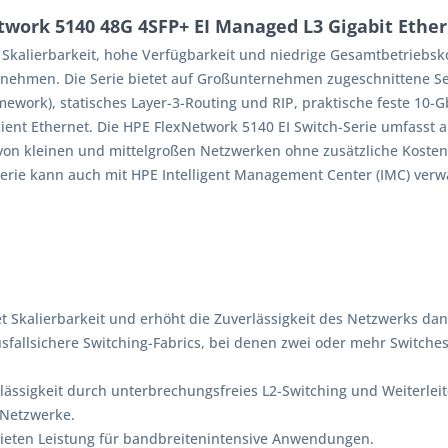
ork 5140 48G 4SFP+ EI Managed L3 Gigabit Ethern
t Skalierbarkeit, hohe Verfügbarkeit und niedrige Gesamtbetriebs
nehmen. Die Serie bietet auf Großunternehmen zugeschnittene Ser
ramework), statisches Layer-3-Routing und RIP, praktische feste 10
icient Ethernet. Die HPE FlexNetwork 5140 EI Switch-Serie umfass
von kleinen und mittelgroßen Netzwerken ohne zusätzliche Kosten
Serie kann auch mit HPE Intelligent Management Center (IMC) verwa
t Skalierbarkeit und erhöht die Zuverlässigkeit des Netzwerks dank 
usfallsichere Switching-Fabrics, bei denen zwei oder mehr Switches
rlässigkeit durch unterbrechungsfreies L2-Switching und Weiterlei
 Netzwerke.
 bieten Leistung für bandbreitenintensive Anwendungen.