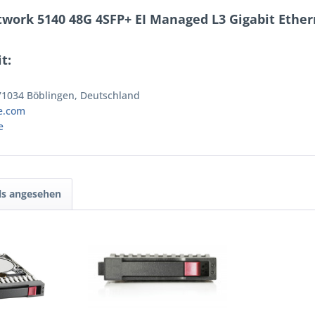
work 5140 48G 4SFP+ EI Managed L3 Gigabit Ethern
t:
 71034 Böblingen, Deutschland
e.com
e
ls angesehen