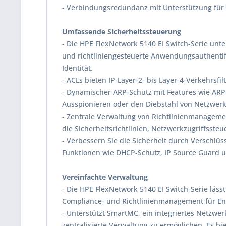
- Verbindungsredundanz mit Unterstützung für 
Umfassende Sicherheitssteuerung
- Die HPE FlexNetwork 5140 EI Switch-Serie unte
und richtliniengesteuerte Anwendungsauthentifi
Identität.
- ACLs bieten IP-Layer-2- bis Layer-4-Verkehrsfi
- Dynamischer ARP-Schutz mit Features wie ARP-
Ausspionieren oder den Diebstahl von Netzwer
- Zentrale Verwaltung von Richtlinienmanageme
die Sicherheitsrichtlinien, Netzwerkzugriffssteu
- Verbessern Sie die Sicherheit durch Verschlü
Funktionen wie DHCP-Schutz, IP Source Guard
Vereinfachte Verwaltung
- Die HPE FlexNetwork 5140 EI Switch-Serie läss
Compliance- und Richtlinienmanagement für E
- Unterstützt SmartMC, ein integriertes Netzw
zentralisierte Verwaltung zu ermöglichen. Es 