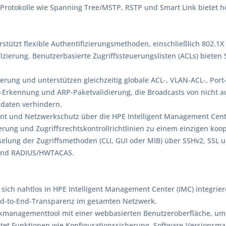
Protokolle wie Spanning Tree/MSTP, RSTP und Smart Link bietet h
rstützt flexible Authentifizierungsmethoden, einschließlich 802.1
zierung. Benutzerbasierte Zugriffssteuerungslisten (ACLs) bieten
lterung und unterstützen gleichzeitig globale ACL-, VLAN-ACL-, Por
Erkennung und ARP-Paketvalidierung, die Broadcasts von nicht au
kdaten verhindern.
nt und Netzwerkschutz über die HPE Intelligent Management Cent
erung und Zugriffsrechtskontrollrichtlinien zu einem einzigen koop
sselung der Zugriffsmethoden (CLI, GUI oder MIB) über SSHv2, SS
 und RADIUS/HWTACAS.
t sich nahtlos in HPE Intelligent Management Center (IMC) integrie
nd-to-End-Transparenz im gesamten Netzwerk.
erkmanagementtool mit einer webbasierten Benutzeroberfläche, um
bietet Funktionen wie Konfigurationssicherung, Software-Versions