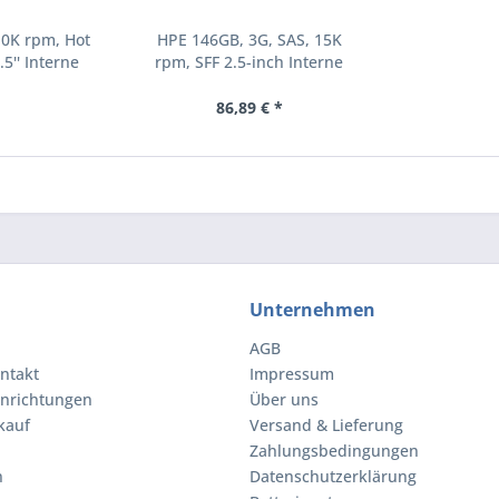
10K rpm, Hot
HPE 146GB, 3G, SAS, 15K
.5'' Interne
rpm, SFF 2.5-inch Interne
000 RPM 2.5"
Festplatte 15000 RPM 2.5"
8-B21)
(504062-B21)
86,89 € *
Unternehmen
AGB
ntakt
Impressum
inrichtungen
Über uns
kauf
Versand & Lieferung
Zahlungsbedingungen
n
Datenschutzerklärung