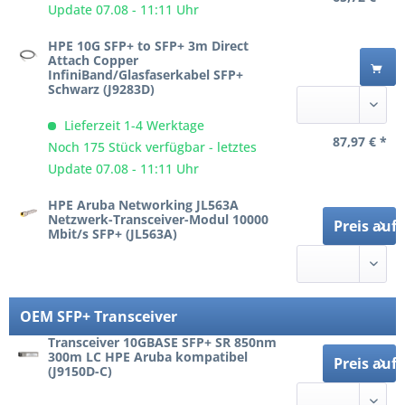
Update 07.08 - 11:11 Uhr
HPE 10G SFP+ to SFP+ 3m Direct
Attach Copper
InfiniBand/Glasfaserkabel SFP+
Schwarz (J9283D)
Lieferzeit 1-4 Werktage
87,97 € *
Noch 175 Stück verfügbar - letztes
Update 07.08 - 11:11 Uhr
HPE Aruba Networking JL563A
Netzwerk-Transceiver-Modul 10000
Preis auf
Mbit/s SFP+ (JL563A)
OEM SFP+ Transceiver
Transceiver 10GBASE SFP+ SR 850nm
300m LC HPE Aruba kompatibel
Preis auf
(J9150D-C)