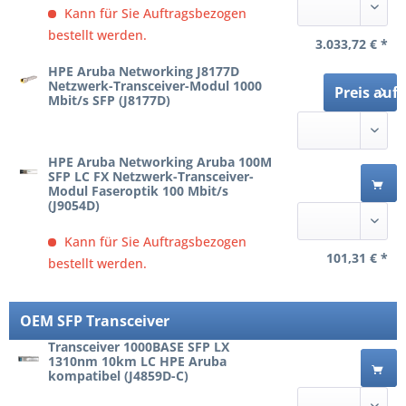
Kann für Sie Auftragsbezogen
bestellt werden.
3.033,72 € *
HPE Aruba Networking J8177D
Netzwerk-Transceiver-Modul 1000
Preis auf
Mbit/s SFP (J8177D)
HPE Aruba Networking Aruba 100M
SFP LC FX Netzwerk-Transceiver-
Modul Faseroptik 100 Mbit/s
(J9054D)
Kann für Sie Auftragsbezogen
101,31 € *
bestellt werden.
OEM SFP Transceiver
Transceiver 1000BASE SFP LX
1310nm 10km LC HPE Aruba
kompatibel (J4859D-C)