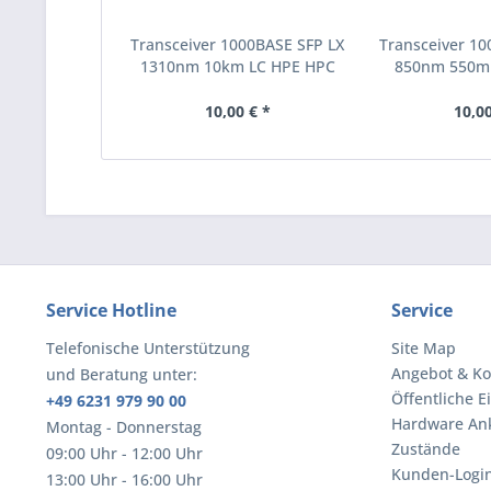
Transceiver 1000BASE SFP LX
Transceiver 1
1310nm 10km LC HPE HPC
850nm 550m
kompatibel (JD119B-C)
kompatibel 
10,00 € *
10,00
Service Hotline
Service
Telefonische Unterstützung
Site Map
Angebot & Ko
und Beratung unter:
Öffentliche E
+49 6231 979 90 00
Hardware An
Montag - Donnerstag
Zustände
09:00 Uhr - 12:00 Uhr
Kunden-Logi
13:00 Uhr - 16:00 Uhr