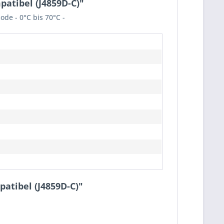
atibel (J4859D-C)"
ode - 0°C bis 70°C -
atibel (J4859D-C)"