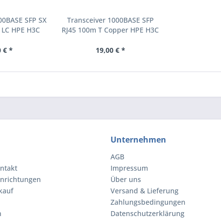
000BASE SFP SX
Transceiver 1000BASE SFP
 LC HPE H3C
RJ45 100m T Copper HPE H3C
(JD118B-C)
kompatibel (JD089B-C)
 € *
19,00 € *
Unternehmen
AGB
ntakt
Impressum
inrichtungen
Über uns
kauf
Versand & Lieferung
Zahlungsbedingungen
n
Datenschutzerklärung