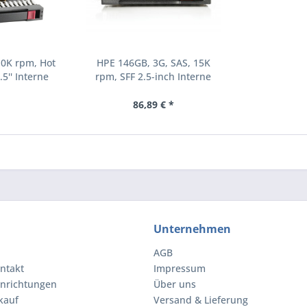
10K rpm, Hot
HPE 146GB, 3G, SAS, 15K
.5'' Interne
rpm, SFF 2.5-inch Interne
000 RPM 2.5"
Festplatte 15000 RPM 2.5"
8-B21)
(504062-B21)
86,89 € *
Unternehmen
AGB
ntakt
Impressum
inrichtungen
Über uns
kauf
Versand & Lieferung