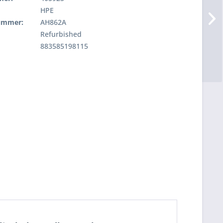
HPE
nummer:
AH862A
Refurbished
883585198115