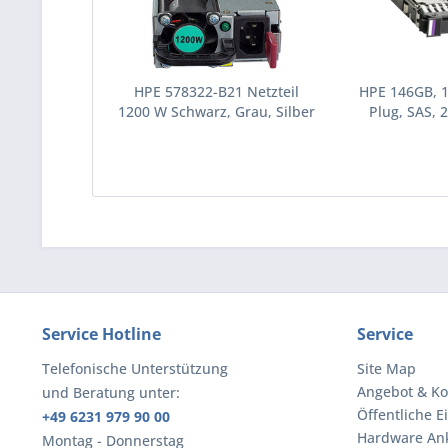
HPE 578322-B21 Netzteil
HPE 146GB, 
1200 W Schwarz, Grau, Silber
Plug, SAS, 2
(578322-B21)
Festplatte 10
(43195
Service Hotline
Service
Telefonische Unterstützung
Site Map
Angebot & Ko
und Beratung unter:
Öffentliche E
+49 6231 979 90 00
Hardware An
Montag - Donnerstag