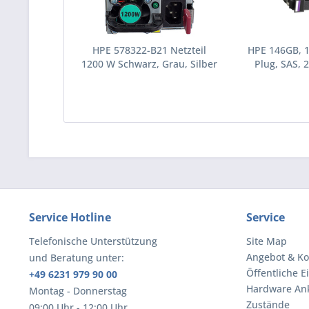
HPE 578322-B21 Netzteil
HPE 146GB, 
1200 W Schwarz, Grau, Silber
Plug, SAS, 2
(578322-B21)
Festplatte 10
(43195
Service Hotline
Service
Telefonische Unterstützung
Site Map
Angebot & Ko
und Beratung unter:
Öffentliche E
+49 6231 979 90 00
Hardware An
Montag - Donnerstag
Zustände
09:00 Uhr - 12:00 Uhr