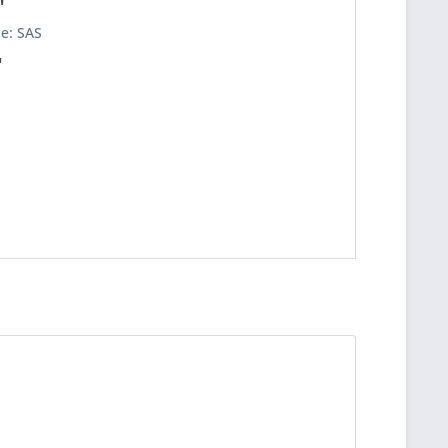
"
e: SAS
"