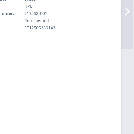
HPE
nummer:
517352-001
Refurbished
5712505289143