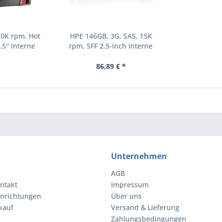
10K rpm, Hot
HPE 146GB, 3G, SAS, 15K
.5'' Interne
rpm, SFF 2.5-inch Interne
000 RPM 2.5"
Festplatte 15000 RPM 2.5"
8-B21)
(504062-B21)
86,89 € *
Unternehmen
AGB
ntakt
Impressum
inrichtungen
Über uns
kauf
Versand & Lieferung
Zahlungsbedingungen