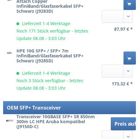
Attach Copper
InfiniBand/Glasfaserkabel SFP+
Schwarz (J9283D)
Lieferzeit 1-4 Werktage
87,97 € *
Noch 171 Stück verfügbar - letztes
Update 08.08 - 3:03 Uhr
HPE 10G SFP+ / SFP+ 7m
InfiniBand/Glasfaserkabel SFP+
Schwarz (J9285D)
Lieferzeit 1-4 Werktage
Noch 3 Stück verfügbar - letztes
173,32 € *
Update 08.08 - 3:03 Uhr
OEM SFP+ Transceiver
Transceiver 10GBASE SFP+ SR 850nm
300m LC HPE Aruba kompatibel
Preis auf
(J9150D-C)