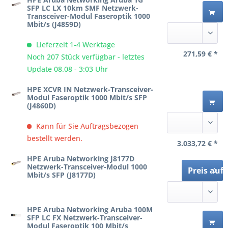
SFP LC LX 10km SMF Netzwerk-
Transceiver-Modul Faseroptik 1000
Mbit/s (J4859D)
Lieferzeit 1-4 Werktage
271,59 € *
Noch 207 Stück verfügbar - letztes
Update 08.08 - 3:03 Uhr
HPE XCVR IN Netzwerk-Transceiver-
Modul Faseroptik 1000 Mbit/s SFP
(J4860D)
Kann für Sie Auftragsbezogen
bestellt werden.
3.033,72 € *
HPE Aruba Networking J8177D
Netzwerk-Transceiver-Modul 1000
Preis auf
Mbit/s SFP (J8177D)
HPE Aruba Networking Aruba 100M
SFP LC FX Netzwerk-Transceiver-
Modul Faseroptik 100 Mbit/s