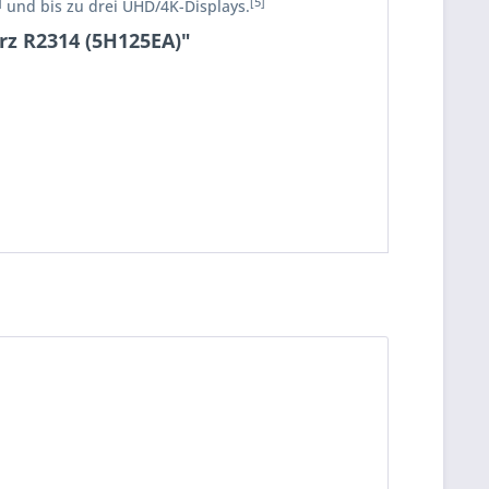
]
[5]
und bis zu drei UHD/4K-Displays.
arz R2314 (5H125EA)"