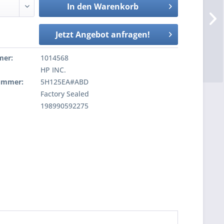
In den
Warenkorb
Jetzt Angebot anfragen!
mer:
1014568
HP INC.
nummer:
5H125EA#ABD
Factory Sealed
198990592275