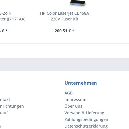
-Zoll-
HP Color LaserJet CB458A
ter (J7H71AA)
220V Fuser Kit
Tonerkartusche 1 Stücke
(CB458A)
 € *
260,51 € *
Unternehmen
AGB
ntakt
Impressum
inrichtungen
Über uns
kauf
Versand & Lieferung
Zahlungsbedingungen
n
Datenschutzerklärung