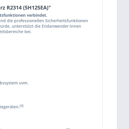
arz R2314 (5H125EA)"
ätsfunktionen verbindet.
rend die professionellen Sicherheitsfunktionen
 wurde, unterstützt die Endanwender:innen
eitsbereiche bei.
iebssystem uvm.
[4]
iegeräten.