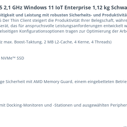
5 2,1 GHz Windows 11 IoT Enterprise 1,12 kg Schw
seitigkeit und Leistung mit robusten Sicherheits- und Produktivit
5 Der Thin Client steigert die Produktivität Ihrer Belegschaft, wäh
s Gerät, das für anspruchsvolle Leistungsanforderungen entwickelt
ielseitigen Konfigurationsoptionen tragen zur Optimierung der Arb
 max. Boost-Taktung, 2 MB L2-Cache, 4 Kerne, 4 Threads)
Ie NVMe™ SSD
htige Sicherheit mit AMD Memory Guard, einem eingebetteten Betr
h mit Docking-Monitoren und -Stationen und ausgewählten Peripher