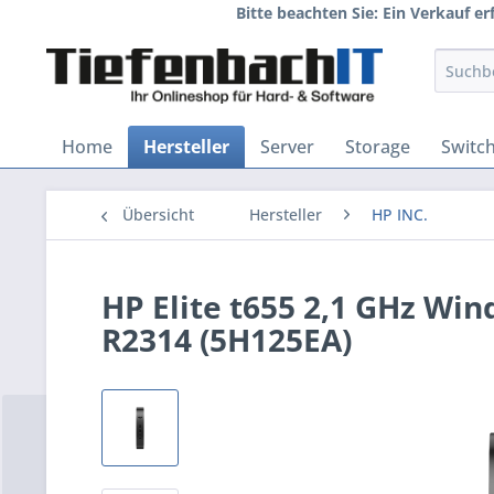
Bitte beachten Sie: Ein Verkauf e
Home
Hersteller
Server
Storage
Switc
Übersicht
Hersteller
HP INC.
HP Elite t655 2,1 GHz Win
R2314 (5H125EA)