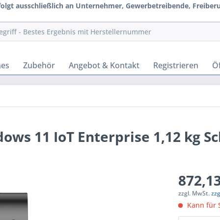
rfolgt ausschließlich an Unternehmer, Gewerbetreibende, Freiberuf
hes
Zubehör
Angebot & Kontakt
Registrieren
Öf
dows 11 IoT Enterprise 1,12 kg S
872,13
zzgl. MwSt.
zz
Kann für S