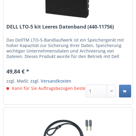
DELL LTO-5 kit Leeres Datenband (440-11756)
Das DellTM LTO-5-Bandlaufwerk ist ein Speichergerät mit
hoher Kapazität zur Sicherung Ihrer Daten, Speicherung
wichtiger Unternehmensdaten und Archivierung von
Dateien. Dieses Produkt wurde für den Betrieb mit Dell
Systemen getestet und validiert, sodass sichergestellt ist,
dass es problemlos mit Ihrem Computer eingesetzt werden
49,84 € *
kann. Für das Produkt ist der technische...
zzgl. MwSt.
zzgl. Versandkosten
Kann für Sie Auftragsbezogen bestellt werden.