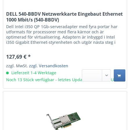
DELL 540-BBDV Netzwerkkarte Eingebaut Ethernet
1000 Mbit/s (540-BBDV)
Dell Intel i350 QP 1Gb-serveradapter med fyra portar har
utformats för processorer med flera kärnor och är
optimerad för virtualisering. Adaptern är inbyggd i Intel
i350 Gigabit Ethernet-styrenheten och utgör nästa steg i
utvecklingen inom GbE-nätverksfunktioner för
företagsnätverk och datacenter. Den inbegriper Intel
127,69 € *
PROSet Utility for Windows som gör det möjligt att enkelt...
zzgl. MwSt.
zzgl. Versandkosten
Lieferzeit 1-4 Werktage
Noch 13 Stück verfügbar - letztes Update 09.08 - 3:03 Uhr