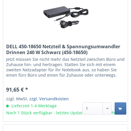
DELL 450-18650 Netzteil & Spannungsumwandler
Drinnen 240 W Schwarz (450-18650)
Jetzt müssen Sie nicht mehr das Netzteil zwischen Büro und
Zuhause hin- und hertragen. Statten Sie sich mit einem
zweiten Netzadapter für Ihr Notebook aus, so haben Sie
einen fürs Büro und einen für Zuhause oder unterwegs.
Der 240-Watt-Netzadapter von Dell™ ist speziell auf die
Erfüllung der Stromanforderungen Ihres Dell™ Notebook
91,65 € *
ausgelegt. Über den leistungsstarken...
zzgl. MwSt.
zzgl. Versandkosten
Lieferzeit 1-4 Werktage
Noch 1 Stück verfügbar - letztes Update 09.08 - 3:03 Uhr