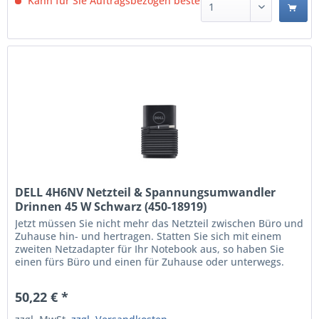
Kann für Sie Auftragsbezogen bestellt werden.
DELL 4H6NV Netzteil & Spannungsumwandler
Drinnen 45 W Schwarz (450-18919)
Jetzt müssen Sie nicht mehr das Netzteil zwischen Büro und
Zuhause hin- und hertragen. Statten Sie sich mit einem
zweiten Netzadapter für Ihr Notebook aus, so haben Sie
einen fürs Büro und einen für Zuhause oder unterwegs.
Der 45-Watt-Netzadapter von Dell™ ist speziell auf die
Erfüllung der Stromanforderungen Ihres Dell™ Notebook
50,22 € *
ausgelegt. Über den leistungsstarken...