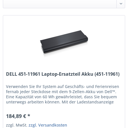
DELL 451-11961 Laptop-Ersatzteil Akku (451-11961)
Verwenden Sie Ihr System auf Geschäfts- und Ferienreisen
fernab jeder Steckdose mit dem 9-Zellen-Akku von Dell™.
Eine Kapazität von 60 Wh gewährleistet, dass Sie bequem
unterwegs arbeiten können. Mit der Ladestandsanzeige
können Sie den Status eines eingelegten oder nicht
verwendeten Akku zu jeder Zeit überprüfen. Dieses
184,89 € *
Produkt wurde für den Betrieb mit Ihrem Dell-System...
zzgl. MwSt.
zzgl. Versandkosten