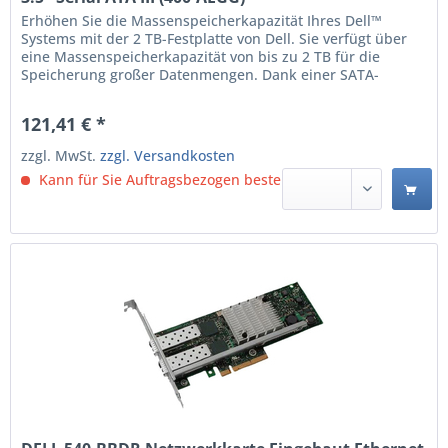
Erhöhen Sie die Massenspeicherkapazität Ihres Dell™
Systems mit der 2 TB-Festplatte von Dell. Sie verfügt über
eine Massenspeicherkapazität von bis zu 2 TB für die
Speicherung großer Datenmengen. Dank einer SATA-
Schnittstelle sorgt die Festplatte für optimierte
Datenübertragungsraten von bis zu 6 Gbit/s . Dieses
121,41 € *
Produkt ist mit den folgenden Systemen kompatibel. -
PowerEdge...
zzgl. MwSt.
zzgl. Versandkosten
Kann für Sie Auftragsbezogen bestellt werden.