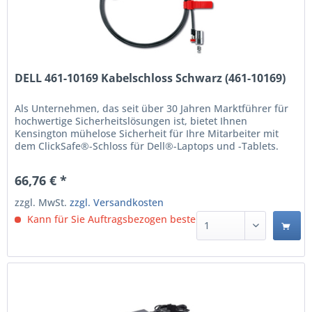
DELL 461-10169 Kabelschloss Schwarz (461-10169)
Als Unternehmen, das seit über 30 Jahren Marktführer für
hochwertige Sicherheitslösungen ist, bietet Ihnen
Kensington mühelose Sicherheit für Ihre Mitarbeiter mit
dem ClickSafe®-Schloss für Dell®-Laptops und -Tablets.
Das mit dem Kensington-Sicherheits-Slot™ oder dem Noble-
Slot kompatible ClickSafe-Schloss lässt sich ohne Schlüssel
66,76 € *
mit nur einem Klick befestigen und bietet...
zzgl. MwSt.
zzgl. Versandkosten
Kann für Sie Auftragsbezogen bestellt werden.