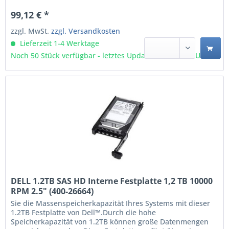
maximale Umdrehungsgeschwindigkeit. Dieses Produkt
99,12 € *
wurde für den Betrieb mit Dell Systemen getestet und...
zzgl. MwSt.
zzgl. Versandkosten
Lieferzeit 1-4 Werktage
Noch 50 Stück verfügbar - letztes Update 09.08 - 3:03 Uhr
DELL 1.2TB SAS HD Interne Festplatte 1,2 TB 10000
RPM 2.5" (400-26664)
Sie die Massenspeicherkapazität Ihres Systems mit dieser
1.2TB Festplatte von Dell™.Durch die hohe
Speicherkapazität von 1.2TB können große Datenmengen