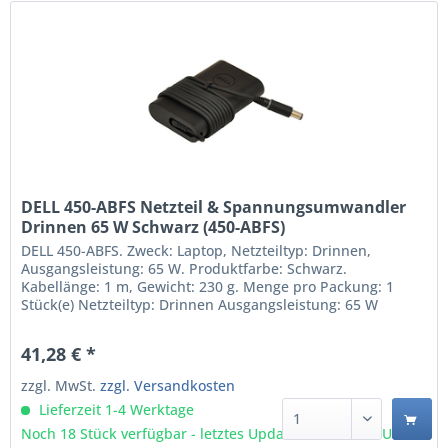
DELL 450-ABFS Netzteil & Spannungsumwandler
Drinnen 65 W Schwarz (450-ABFS)
DELL 450-ABFS. Zweck: Laptop, Netzteiltyp: Drinnen,
Ausgangsleistung: 65 W. Produktfarbe: Schwarz.
Kabellänge: 1 m, Gewicht: 230 g. Menge pro Packung: 1
Stück(e) Netzteiltyp: Drinnen Ausgangsleistung: 65 W
Zweck: Laptop 1 Stück(e) Schwarz Kompatibilität -
Originalteile von Dell werden strengen Tests durch
41,28 € *
qualifizierte...
zzgl. MwSt.
zzgl. Versandkosten
Lieferzeit 1-4 Werktage
Noch 18 Stück verfügbar - letztes Update 09.08 - 3:03 Uhr