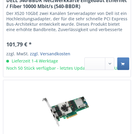
DELL 540-BBDR Netzwerkkarte Eingebaut Ethernet
/ Fiber 10000 Mbit/s (540-BBDR)
Der X520 10GbE zwei Kanälen Serveradapter von Dell ist ein
Hochleistungsadapter, der für die sehr schnelle PCI Express
Bus-Architektur entwickelt wurde. Dieses Produkt bietet
eine erhöhte Bandbreite, Zuverlässigkeit und verbesserte
Funktionalität. Die dedizierte E/A-Bandbreite von PCIe
gewährleistet vorrangige Leistung auf jedem Port - ohne
101,79 € *
Bus-Sharing - für...
zzgl. MwSt.
zzgl. Versandkosten
Lieferzeit 1-4 Werktage
Noch 50 Stück verfügbar - letztes Update 09.08 - 3:03 Uhr