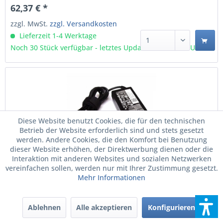
Erfüllung der Stromanforderungen Ihres Dell™ Notebook
62,37 € *
ausgelegt. Über den leistungsstarken...
zzgl. MwSt.
zzgl. Versandkosten
Lieferzeit 1-4 Werktage
Noch 30 Stück verfügbar - letztes Update 09.08 - 3:03 Uhr
Diese Website benutzt Cookies, die für den technischen
Betrieb der Website erforderlich sind und stets gesetzt
werden. Andere Cookies, die den Komfort bei Benutzung
dieser Website erhöhen, der Direktwerbung dienen oder die
Interaktion mit anderen Websites und sozialen Netzwerken
vereinfachen sollen, werden nur mit Ihrer Zustimmung gesetzt.
DELL MGJN9 Netzteil & Spannungsumwandler
Mehr Informationen
Drinnen 65 W Schwarz (450-AECL)
DELL MGJN9. Zweck: Laptop, Netzteiltyp: Drinnen,
Ausgangsleistung: 65 W. Produktfarbe: Schwarz.
Ablehnen
Alle akzeptieren
Konfigurieren
Kabellänge: 1,83 m. Menge pro Packung: 1 Stück(e)
Netzteiltyp: Drinnen Ausgangsleistung: 65 W Zweck: Laptop