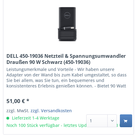
DELL 450-19036 Netzteil & Spannungsumwandler
Draußen 90 W Schwarz (450-19036)
Leistungsmerkmale und Vorteile - Wir haben unsere
Adapter von der Wand bis zum Kabel umgestaltet, so dass
Sie bei allem, was Sie tun, ein bequemeres und
konsistenteres Erlebnis genießen können. - Bietet 90 Watt
Leistung zum Aufladen Ihres Systems. - Das ordentlich
aufgewickelte, 90 cm (3 ft) lange Netzkabel passt bequem
51,00 € *
um den Adapter und spart so Platz in Ihrer Tasche. -...
zzgl. MwSt.
zzgl. Versandkosten
Lieferzeit 1-4 Werktage
Noch 100 Stück verfügbar - letztes Update 09.08 - 3:03 Uhr