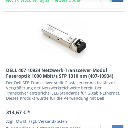
Noch 4 Stück verfügbar - letztes Update 09.08 - 3:03 Uhr
DELL 407-10934 Netzwerk-Transceiver-Modul
Faseroptik 1000 Mbit/s SFP 1310 nm (407-10934)
Der Dell SFP Transceiver stellt Glasfaserkonnektivität zur
Vergrößerung der Netzwerkreichweite bereit. Der
Transceiver entspricht IEEE-Standards für Gigabit-Ethernet.
Dieses Produkt wurde für die Verwendung mit Dell
Systemen getestet und geprüft. Wenn Sie das Produkt mit
einem Dell System nutzen, ist der technische Support von
314,67 € *
Dell verfügbar.
zzgl. MwSt.
zzgl. Versandkosten