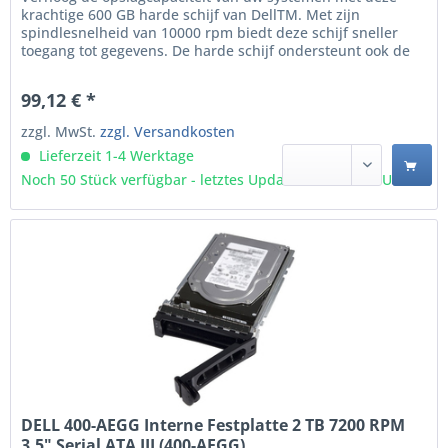
krachtige 600 GB harde schijf van DellTM. Met zijn
spindlesnelheid van 10000 rpm biedt deze schijf sneller
toegang tot gegevens. De harde schijf ondersteunt ook de
S.M.A.R.T.-technologie (Self-Monitoring, Analysis, and
Reporting Technology) die het systeem inlicht over alle
99,12 € *
negatieve toestanden van de...
zzgl. MwSt.
zzgl. Versandkosten
Lieferzeit 1-4 Werktage
Noch 50 Stück verfügbar - letztes Update 09.08 - 3:03 Uhr
DELL 400-AEGG Interne Festplatte 2 TB 7200 RPM
3.5" Serial ATA III (400-AEGG)