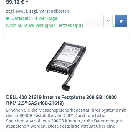
99,12 € *
wurde für den Betrieb mit Dell Systemen getestet und...
zzgl. MwSt.
zzgl. Versandkosten
Lieferzeit 1-4 Werktage
Noch 50 Stück verfügbar - letztes Update 09.08 - 3:03 Uhr
DELL 400-21619 Interne Festplatte 300 GB 10000
RPM 2.5" SAS (400-21619)
Erhöhen Sie die Massenspeicherkapazität Ihres Systems mit
dieser 300GB Festplatte von Dell™.Durch die hohe
Speicherkapazität von 300GB können große Datenmengen
gespeichert werden. Diese Festplatte verfügt über eine
Serial Attached SCSI-Schnittstelle und bietet 10000 U/min