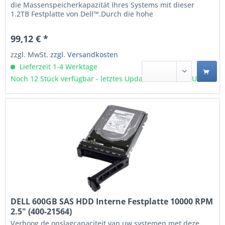
die Massenspeicherkapazität Ihres Systems mit dieser
1.2TB Festplatte von Dell™.Durch die hohe
Speicherkapazität von 1.2TB können große Datenmengen
gespeichert werden. Diese Festplatte verfügt über eine
99,12 € *
Serial Attached SAS-Schnittstelle und bietet 10K U/min
maximale...
zzgl. MwSt.
zzgl. Versandkosten
Lieferzeit 1-4 Werktage
Noch 12 Stück verfügbar - letztes Update 09.08 - 3:03 Uhr
DELL 600GB SAS HDD Interne Festplatte 10000 RPM
2.5" (400-21564)
Verhoog de opslagcapaciteit van uw systemen met deze