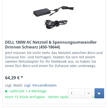
DELL 180W AC Netzteil & Spannungsumwandler
Drinnen Schwarz (450-18644)
Jetzt müssen Sie nicht mehr das Netzteil zwischen Büro und
Zuhause hin- und hertragen. Statten Sie sich mit einem
zweiten Netzadapter für Ihr Notebook aus, so haben Sie
einen fürs Büro und einen für Zuhause oder unterwegs.
Der 180-Watt-Netzadapter von Dell™ ist speziell auf die
Erfüllung der Stromanforderungen Ihres Dell™ Notebook
64,29 € *
ausgelegt. Über den leistungsstarken...
zzgl. MwSt.
zzgl. Versandkosten
Lieferzeit 1-4 Werktage
Noch 15 Stück verfügbar - letztes Update 09.08 - 3:03 Uhr