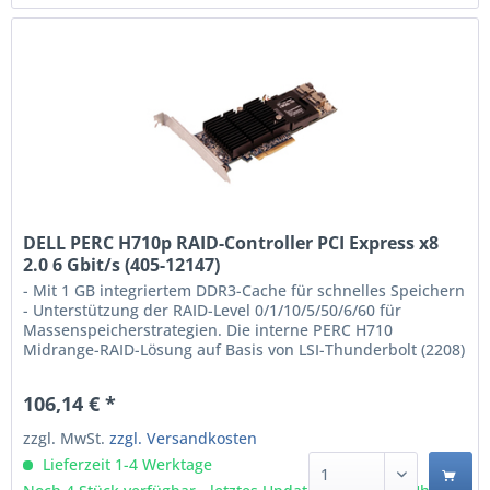
DELL PERC H710p RAID-Controller PCI Express x8
2.0 6 Gbit/s (405-12147)
- Mit 1 GB integriertem DDR3-Cache für schnelles Speichern
- Unterstützung der RAID-Level 0/1/10/5/50/6/60 für
Massenspeicherstrategien. Die interne PERC H710
Midrange-RAID-Lösung auf Basis von LSI-Thunderbolt (2208)
ROC von Dell™ bietet zwei PPC-Kerne mit 600 MHz (ohne
Fast-Path-Support) und 6-Gbit/s-SAS-Laufwerken. Der PERC
106,14 € *
H710 Adapter verfügt über 1 GB integrierten...
zzgl. MwSt.
zzgl. Versandkosten
Lieferzeit 1-4 Werktage