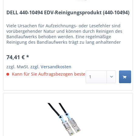
DELL 440-10494 EDV-Reinigungsprodukt (440-10494)
Viele Ursachen für Aufzeichnungs- oder Lesefehler sind
vorübergehender Natur und können durch Reinigen des
Bandlaufwerks behoben werden. Eine regelmäßige
Reinigung des Bandlaufwerks trägt zu lang anhaltender
Zuverlässigkeit bei und sollte in bestimmten Abständen
sowie auf Aufforderung des Laufwerks durchgeführt
74,41 € *
werden. Die Reinigung mit der Kassette 440-10494 erfolgt
nach...
zzgl. MwSt.
zzgl. Versandkosten
Kann für Sie Auftragsbezogen bestellt werden.