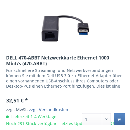
DELL 470-ABBT Netzwerkkarte Ethernet 1000
Mbit/s (470-ABBT)
Für schnellere Streaming- und Netzwerkverbindungen
können Sie mit dem Dell USB 3.0-zu-Ethernet-Adapter über
einen vorhandenen USB-Anschluss Ihres Computers oder
Desktop-PCs einen Ethernet-Port hinzufügen. Dies ist eine
praktische Möglichkeit für Benutzer, die Netzwerke
erweitern oder hinzufügen möchten. Mit dem Adapter
32,51 € *
können Sie eine neue Verbindung oder eine Verbindung
zu...
zzgl. MwSt.
zzgl. Versandkosten
Lieferzeit 1-4 Werktage
Noch 231 Stück verfügbar - letztes Update 09.08 - 3:03 Uhr