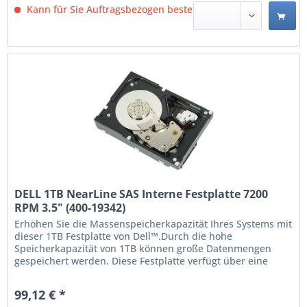
Kann für Sie Auftragsbezogen bestellt werden.
DELL 1TB NearLine SAS Interne Festplatte 7200
RPM 3.5" (400-19342)
Erhöhen Sie die Massenspeicherkapazität Ihres Systems mit
dieser 1TB Festplatte von Dell™.Durch die hohe
Speicherkapazität von 1TB können große Datenmengen
gespeichert werden. Diese Festplatte verfügt über eine
Serial Attached SCSI-Schnittstelle und bietet 7200 U/min
maximale Umdrehungsgeschwindigkeit. Dieses Produkt
99,12 € *
wurde für den Betrieb mit Dell Systemen getestet und...