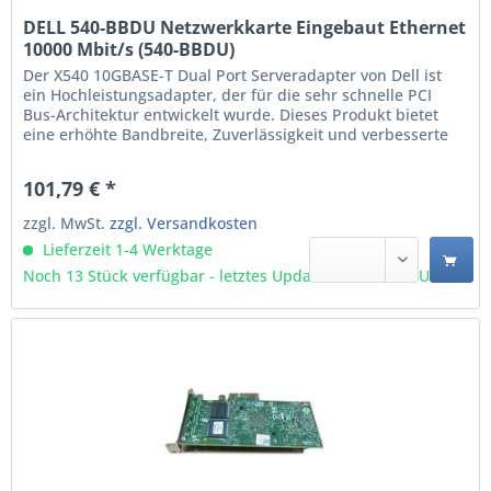
DELL 540-BBDU Netzwerkkarte Eingebaut Ethernet
10000 Mbit/s (540-BBDU)
Der X540 10GBASE-T Dual Port Serveradapter von Dell ist
ein Hochleistungsadapter, der für die sehr schnelle PCI
Bus-Architektur entwickelt wurde. Dieses Produkt bietet
eine erhöhte Bandbreite, Zuverlässigkeit und verbesserte
Funktionalität. Die dedizierte E/A-Bandbreite von PCIe
gewährleistet vorrangige Leistung auf jedem Port - ohne
101,79 € *
Bus-Sharing - für...
zzgl. MwSt.
zzgl. Versandkosten
Lieferzeit 1-4 Werktage
Noch 13 Stück verfügbar - letztes Update 09.08 - 3:03 Uhr