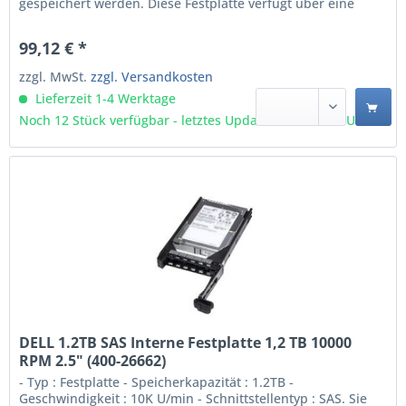
gespeichert werden. Diese Festplatte verfügt über eine
Serial Attached SAS-Schnittstelle und bietet 10K U/min
maximale Umdrehungsgeschwindigkeit. Dieses Produkt
99,12 € *
wurde für den Betrieb mit Dell Systemen getestet und
validiert,...
zzgl. MwSt.
zzgl. Versandkosten
Lieferzeit 1-4 Werktage
Noch 12 Stück verfügbar - letztes Update 09.08 - 3:03 Uhr
DELL 1.2TB SAS Interne Festplatte 1,2 TB 10000
RPM 2.5" (400-26662)
- Typ : Festplatte - Speicherkapazität : 1.2TB -
Geschwindigkeit : 10K U/min - Schnittstellentyp : SAS. Sie