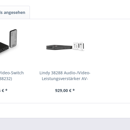
ls angesehen
Video-Switch
Lindy 38288 Audio-/Video-
38232)
Leistungsverstärker AV-
Sender & -Empfänger
Schwarz, Weiß (38288)
 € *
929,00 € *