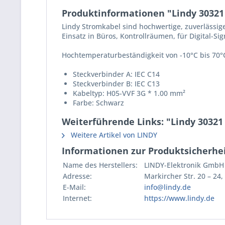
Produktinformationen "Lindy 30321 
Lindy Stromkabel sind hochwertige, zuverlässi
Einsatz in Büros, Kontrollräumen, für Digital-S
Hochtemperaturbeständigkeit von -10°C bis 70°C
Steckverbinder A: IEC C14
Steckverbinder B: IEC C13
Kabeltyp: H05-VVF 3G * 1.00 mm²
Farbe: Schwarz
Weiterführende Links: "Lindy 30321
Weitere Artikel von LINDY
Informationen zur Produktsicherhei
Name des Herstellers:
LINDY-Elektronik GmbH
Adresse:
Markircher Str. 20 – 2
E-Mail:
info@lindy.de
Internet:
https://www.lindy.de