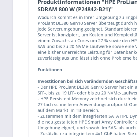
Produktinformationen "HPE ProLiant
SDRAM 800 W (P24842-B21)"
Wodurch kommt es in Ihrer Umgebung zu Engpässe
ProLiant DL380 Gen10 Server überzeugt durch he
jede Serverumgebung geeignet. Standardisieren 
Server ist konzipiert, um Kosten und Komplexit
einem Zuwachs an Cores um 27 % sowie den HPE 
SAS und bis zu 20 NVMe-Laufwerke sowie eine Vi
eine bisher unerreichte Leistung für Datenban
zuverlässig aus und lässt sich ohne Probleme be
Funktionen
Investitionen bei sich verändernden Geschäfts
- Der HPE ProLiant DL380 Gen10 Server hat ein
SFF-, bis zu 19 LFF- oder bis zu 20 NVMe-Laufw
- HPE Persistent Memory zeichnet sich durch ei
27-fach schnelleren Anwendungsprüfpunkt-Opera
auf dem Markt im TB-Bereich.
- Zusammen mit dem integrierten SATA HPE Dyna
die neu gestalteten HPE Smart Array Controller d
Umgebung eignet, und sowohl im SAS- als auch
- Zusätzlich zu integriertem 4x1 GbE haben Si