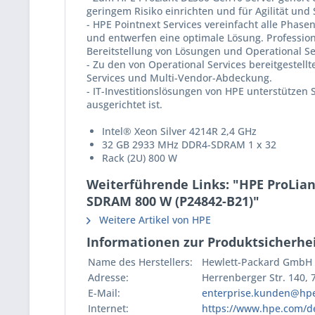
geringem Risiko einrichten und für Agilität und 
- HPE Pointnext Services vereinfacht alle Phas
und entwerfen eine optimale Lösung. Professiona
Bereitstellung von Lösungen und Operational Ser
- Zu den von Operational Services bereitgestell
Services und Multi-Vendor-Abdeckung.
- IT-Investitionslösungen von HPE unterstützen S
ausgerichtet ist.
Intel® Xeon Silver 4214R 2,4 GHz
32 GB 2933 MHz DDR4-SDRAM 1 x 32
Rack (2U) 800 W
Weiterführende Links: "HPE ProLian
SDRAM 800 W (P24842-B21)"
Weitere Artikel von HPE
Informationen zur Produktsicherhei
Name des Herstellers:
Hewlett-Packard GmbH
Adresse:
Herrenberger Str. 140,
E-Mail:
enterprise.kunden@hp
Internet:
https://www.hpe.com/d