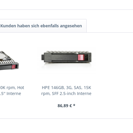
Kunden haben sich ebenfalls angesehen
10K rpm, Hot
HPE 146GB, 3G, SAS, 15K
.5'' Interne
rpm, SFF 2.5-inch Interne
000 RPM 2.5"
Festplatte 15000 RPM 2.5"
8-B21)
(504062-B21)
86,89 € *