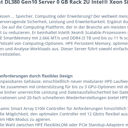
 DL380 Gen10 Server 0 GB Rack 2U Intel® Xeon Si
n ... Speicher, Computing oder Erweiterung? Der weltweit meistv
rvorragende Sicherheit, Leistung und Erweiterbarkeit. Ergänzt du
Sie auf die Computing-Plattform, der in der Branche am meisten 
ät zu reduzieren. Er beinhaltet Intel® Xeon® Scalable-Prozessoren
SmartMemory mit 2.666 MT/s und DDR4 (3 TB und bis zu 11 % schnel
elzahl von Computing-Optionen. HPE Persistent Memory, optimiert
ken und Analyse-Workloads aus. Dieser Server führt sowohl einfac
reitstellen.
anforderungen durch flexibles Design
 anpassbares Gehäuse, einschließlich neuer modularer HPE-Laufwer
erke zusammen mit Unterstützung für bis zu 3 GPU-Optionen mit do
ne bisher unerreichte Leistung und Datenausfallsicherheit bei Da
tionen und 20-fach schnelleren Wiederherstellungen bietet HPE 
mic Smart Array S100i Controller für Anforderungen hinsichtlich
ie Möglichkeit, den optimalen Controller mit 12 Gbit/s flexibel au
 im HBA-Modus zu agieren.
e die Wahl zwischen HPE FlexibleLOM oder PCIe Standup-Adaptern m