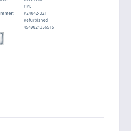
HPE
nummer:
P24842-B21
Refurbished
4549821356515