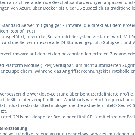
System an sich verändernde Geschäftsanforderungen anpassen und
ngen von Azure über Docker bis ClearOS zusätzlich zu traditionell
y Standard Server mit gängiger Firmware, die direkt auf dem Prozes
con Root of Trust).
ausgeführt, bevor das Serverbetriebssystem gestartet wird. Mit R
wird die Serverfirmware alle 24 Stunden geprüft (Gültigkeit und 
Serverfirmware auf den letzten bekannten fehlerfreien Zustand ode
ted Platform Module (TPM) verfügbar, um nicht autorisierten Zugri
her zu speichern, während das Angriffserkennungskit Protokolle e
, verbessert die Workload-Leistung über benutzerdefinierte Profile
schließlich latenzempfindlicher Workloads wie Hochfrequenzhandel 
zt Industriestandardtechnologie, die die aktuellen Intel® Xeon® S
tzt.
u drei GPUs mit doppelter Breite oder fünf GPUs mit einzelner Br
ereitstellung
ine vollständige Palette an HPE Technology Services, mit denen K