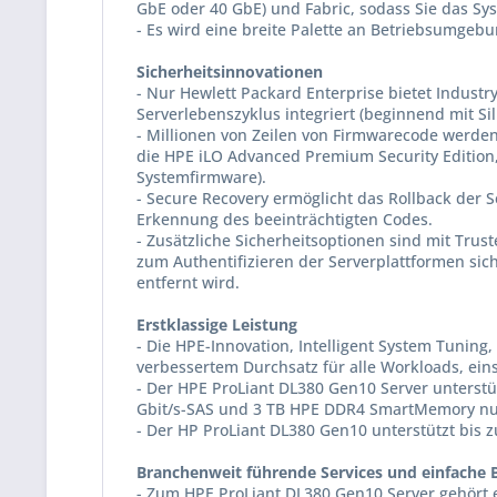
GbE oder 40 GbE) und Fabric, sodass Sie das 
- Es wird eine breite Palette an Betriebsumgebu
Sicherheitsinnovationen
- Nur Hewlett Packard Enterprise bietet Industr
Serverlebenszyklus integriert (beginnend mit Sili
- Millionen von Zeilen von Firmwarecode werden 
die HPE iLO Advanced Premium Security Edition, 
Systemfirmware).
- Secure Recovery ermöglicht das Rollback der 
Erkennung des beeinträchtigten Codes.
- Zusätzliche Sicherheitsoptionen sind mit Trus
zum Authentifizieren der Serverplattformen sic
entfernt wird.
Erstklassige Leistung
- Die HPE-Innovation, Intelligent System Tuning
verbessertem Durchsatz für alle Workloads, ein
- Der HPE ProLiant DL380 Gen10 Server unterstüt
Gbit/s-SAS und 3 TB HPE DDR4 SmartMemory nu
- Der HP ProLiant DL380 Gen10 unterstützt bis z
Branchenweit führende Services und einfache B
- Zum HPE ProLiant DL380 Gen10 Server gehört e