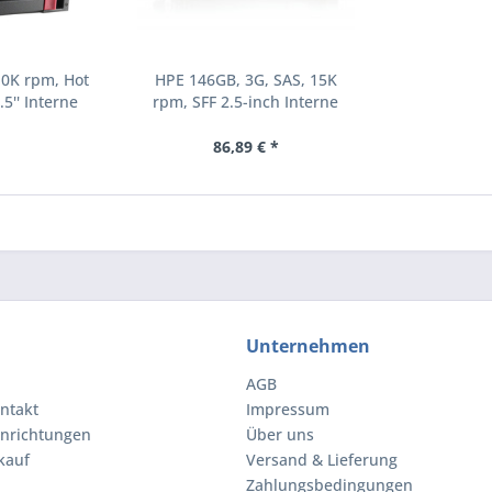
10K rpm, Hot
HPE 146GB, 3G, SAS, 15K
.5'' Interne
rpm, SFF 2.5-inch Interne
000 RPM 2.5"
Festplatte 15000 RPM 2.5"
8-B21)
(504062-B21)
86,89 € *
Unternehmen
AGB
ntakt
Impressum
inrichtungen
Über uns
kauf
Versand & Lieferung
Zahlungsbedingungen