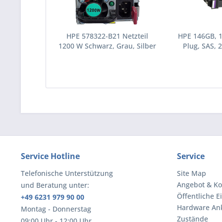
HPE 578322-B21 Netzteil
HPE 146GB, 
1200 W Schwarz, Grau, Silber
Plug, SAS, 2
(578322-B21)
Festplatte 10
(43195
Service Hotline
Service
Telefonische Unterstützung
Site Map
Angebot & Ko
und Beratung unter:
Öffentliche E
+49 6231 979 90 00
Hardware An
Montag - Donnerstag
Zustände
09:00 Uhr - 12:00 Uhr