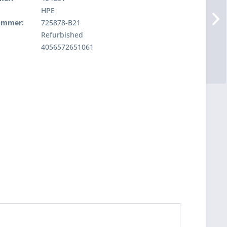
HPE
nummer:
725878-B21
Refurbished
4056572651061