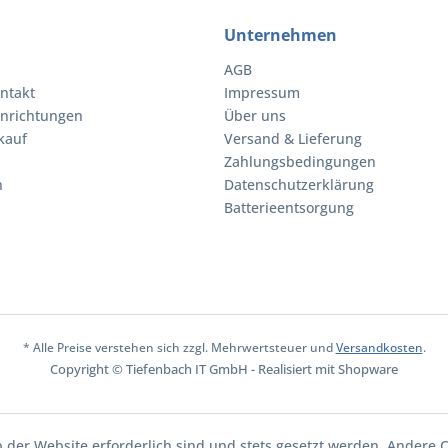
Unternehmen
AGB
ntakt
Impressum
inrichtungen
Über uns
kauf
Versand & Lieferung
Zahlungsbedingungen
n
Datenschutzerklärung
Batterieentsorgung
* Alle Preise verstehen sich zzgl. Mehrwertsteuer und
Versandkosten
.
Copyright © Tiefenbach IT GmbH - Realisiert mit Shopware
b der Website erforderlich sind und stets gesetzt werden. Andere C