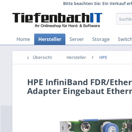
Bitte beachten Sie: Ein Verkauf e
Home
Hersteller
Server
Storage
Switc
Übersicht
Hersteller
HPE
HPE InfiniBand FDR/Ethe
Adapter Eingebaut Ethern