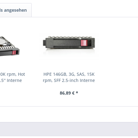
ls angesehen
10K rpm, Hot
HPE 146GB, 3G, SAS, 15K
.5'' Interne
rpm, SFF 2.5-inch Interne
000 RPM 2.5"
Festplatte 15000 RPM 2.5"
8-B21)
(504062-B21)
86,89 € *