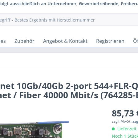
rfolgt ausschließlich an Unternehmer, Gewerbetreibende, Freiberuf
hes
Zubehör
Angebot & Kontakt
Registrieren
Öf
rnet 10Gb/40Gb 2-port 544+FLR-
et / Fiber 40000 Mbit/s (764285-
85,73 
zzgl. MwSt.
zz
Lieferzeit
Noch 1 Stück