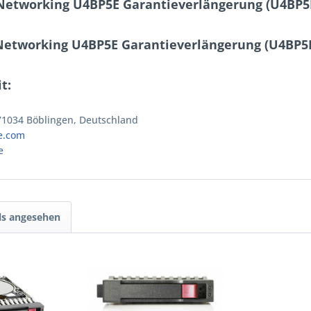
Networking U4BP5E Garantieverlängerung (U4BP5
Networking U4BP5E Garantieverlängerung (U4BP5
t:
 71034 Böblingen, Deutschland
e.com
e
ls angesehen