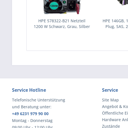
HPE 578322-B21 Netzteil
HPE 146GB, 
1200 W Schwarz, Grau, Silber
Plug, SAS, 2
(578322-B21)
Festplatte 10
(43195
Service Hotline
Service
Telefonische Unterstützung
Site Map
Angebot & Ko
und Beratung unter:
Öffentliche E
+49 6231 979 90 00
Hardware An
Montag - Donnerstag
Zustände
09:00 Uhr - 12:00 Uhr