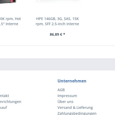
10K rpm, Hot
HPE 146GB, 3G, SAS, 15K
.5'' Interne
rpm, SFF 2.5-inch Interne
000 RPM 2.5"
Festplatte 15000 RPM 2.5"
8-B21)
(504062-B21)
86,89 € *
Unternehmen
AGB
ntakt
Impressum
inrichtungen
Über uns
kauf
Versand & Lieferung
Zahlungsbedingungen