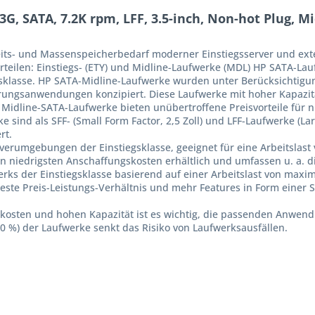
, SATA, 7.2K rpm, LFF, 3.5-inch, Non-hot Plug, M
keits- und Massenspeicherbedarf moderner Einstiegsserver und e
erteilen: Einstiegs- (ETY) und Midline-Laufwerke (MDL) HP SATA-Lau
gsklasse. HP SATA-Midline-Laufwerke wurden unter Berücksichtigung
ierungsanwendungen konzipiert. Diese Laufwerke mit hoher Kapazit
h Midline-SATA-Laufwerke bieten unübertroffene Preisvorteile für 
 sind als SFF- (Small Form Factor, 2,5 Zoll) und LFF-Laufwerke (La
rt.
Serverumgebungen der Einstiegsklasse, geeignet für eine Arbeitslas
en niedrigsten Anschaffungskosten erhältlich und umfassen u. a. d
erks der Einstiegsklasse basierend auf einer Arbeitslast von maxi
este Preis-Leistungs-Verhältnis und mehr Features in Form einer S
skosten und hohen Kapazität ist es wichtig, die passenden Anwen
 %) der Laufwerke senkt das Risiko von Laufwerksausfällen.