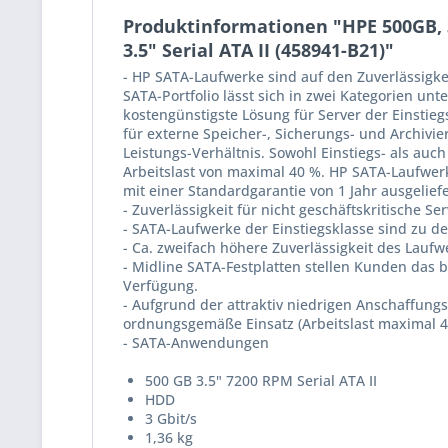
Produktinformationen "HPE 500GB, 3G
3.5" Serial ATA II (458941-B21)"
- HP SATA-Laufwerke sind auf den Zuverlässig
SATA-Portfolio lässt sich in zwei Kategorien unt
kostengünstigste Lösung für Server der Einstie
für externe Speicher-, Sicherungs- und Archiv
Leistungs-Verhältnis. Sowohl Einstiegs- als auc
Arbeitslast von maximal 40 %. HP SATA-Laufwerke
mit einer Standardgarantie von 1 Jahr ausgeliefe
- Zuverlässigkeit für nicht geschäftskritische 
- SATA-Laufwerke der Einstiegsklasse sind zu d
- Ca. zweifach höhere Zuverlässigkeit des Laufw
- Midline SATA-Festplatten stellen Kunden das b
Verfügung.
- Aufgrund der attraktiv niedrigen Anschaffung
ordnungsgemäße Einsatz (Arbeitslast maximal 40
- SATA-Anwendungen
500 GB 3.5" 7200 RPM Serial ATA II
HDD
3 Gbit/s
1,36 kg