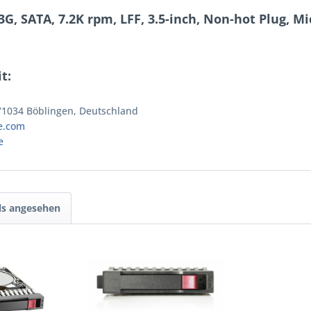
G, SATA, 7.2K rpm, LFF, 3.5-inch, Non-hot Plug, M
t:
 71034 Böblingen, Deutschland
e.com
e
ls angesehen