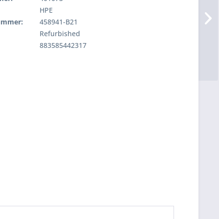
HPE
nummer:
458941-B21
Refurbished
883585442317