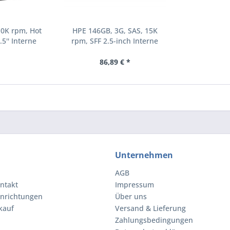
10K rpm, Hot
HPE 146GB, 3G, SAS, 15K
.5'' Interne
rpm, SFF 2.5-inch Interne
000 RPM 2.5"
Festplatte 15000 RPM 2.5"
8-B21)
(504062-B21)
86,89 € *
Unternehmen
AGB
ntakt
Impressum
inrichtungen
Über uns
kauf
Versand & Lieferung
Zahlungsbedingungen