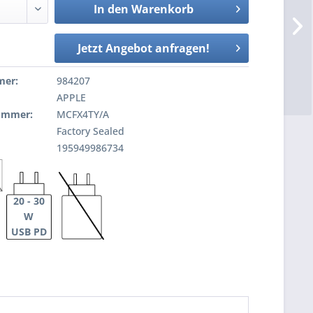
In den
Warenkorb
Jetzt Angebot anfragen!
mer:
984207
APPLE
nummer:
MCFX4TY/A
Factory Sealed
195949986734
20 - 30
W
USB PD