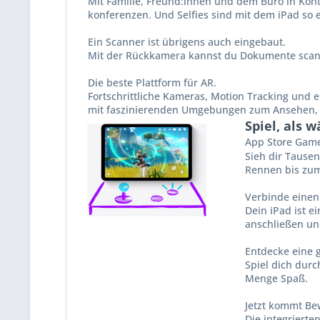
Mit Familie, Freund:innen und dem Büro in Konta
konferenzen. Und Selfies sind mit dem iPad so e
Ein Scanner ist übrigens auch eingebaut.
Mit der Rückkamera kannst du Doku­mente scan
Die beste Plattform für AR.
Fortschrittliche Kameras, Motion Tracking und 
mit faszinierenden Umgebungen zum Ansehen, 
Spiel, als w
App Store Games
Sieh dir Tausen
Rennen bis zum 
Verbinde einen
Dein iPad ist e
anschließen un
Entdecke eine 
Spiel dich durc
Menge Spaß.
Jetzt kommt Be
Die integriert