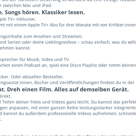
h zwischen Mac und iPad.
. Songs hören. Klassiker lesen.
le TV+ inklusive.
t mit einem Apple TV+ Abo für drei Monate mit von Kritiker:innen
blingsinhalte zum Ansehen und Streamen.
und Serien oder deine Lieblings­videos – schau einfach, was du will
nehmen kannst.
­sprecher für Musik, Video und TV.
chen einen Podcast an, spiel eine Disco Playlist oder nimm deinen 
iker. Oder aktuellen Bestseller.
lings­autor:innen, Bücher und Veröffent­lichungen findest du in der
. Dreh einen Film. Alles auf demselben Gerät.
irekt.
Teilen deiner Fotos und Videos ganz leicht. Du kannst das perfek
n anpassen, mit einer ganzen Reihe leistungs­­starker integriert
Pad kannst du außerdem professionelle Videos aufnehmen, schneid
.