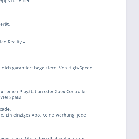
Apps für Video­
erät.
ed Reality –
d dich garantiert begeistern. Von High‑Speed
ur einen PlayStation oder Xbox Controller
Viel Spaß!
cade.
e. Ein einziges Abo. Keine Werbung. Jede
Dimensionen. Mach dein iPad einfach zum