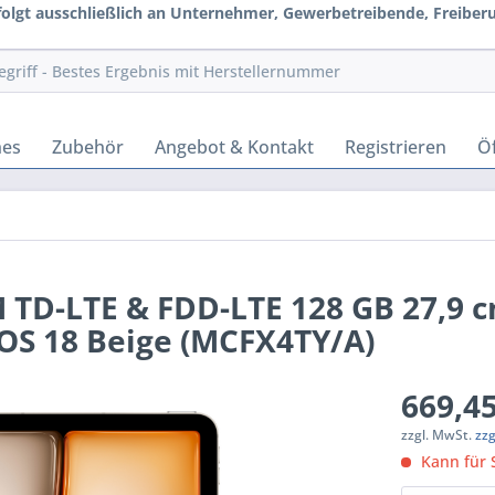
rfolgt ausschließlich an Unternehmer, Gewerbetreibende, Freiberuf
hes
Zubehör
Angebot & Kontakt
Registrieren
Öf
M TD-LTE & FDD-LTE 128 GB 27,9 c
dOS 18 Beige (MCFX4TY/A)
669,45
zzgl. MwSt.
zz
Kann für S