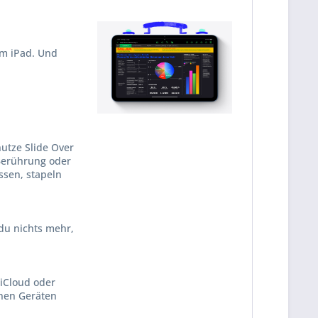
em iPad. Und
nutze Slide Over
 Berührung oder
ssen, stapeln
 du nichts mehr,
 iCloud oder
rnen Geräten