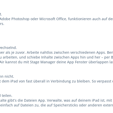
t.
 Adobe Photoshop oder Microsoft Office, funktionieren auch auf d
rs.
wechselnd.
ver als je zuvor. Arbeite naht­los zwischen verschiede­nen Apps. Be
zu arbeiten, und schiebe Inhalte zwischen Apps hin und her – per
ir kannst du mit Stage Manager deine App Fenster überlappen la
n nicht.
it dem iPad von fast überall in Verbindung zu bleiben. So verpasst
 teilen.
lte gibt’s die Dateien App. Verwalte, was auf deinem iPad ist, mit
einfach auf Dateien zu, die auf Speicher­sticks oder anderen exte