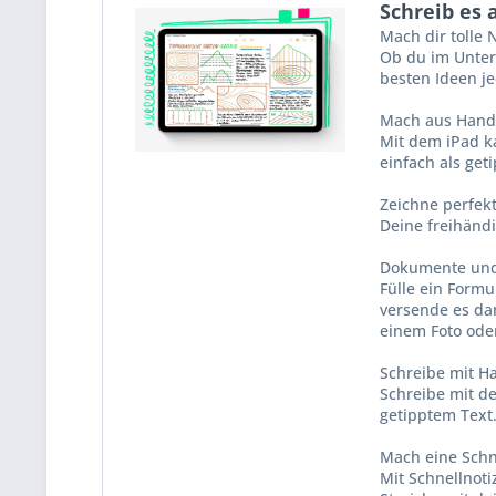
Schreib es 
Mach dir tolle 
Ob du im Unter
besten Ideen je
Mach aus Hands
Mit dem iPad ka
einfach als get
Zeichne perfek
Deine freihänd
Dokumente und
Fülle ein Formu
versende es da
einem Foto od
Schreibe mit Han
Schreibe mit de
getipptem Text
Mach eine Schne
Mit Schnellnoti