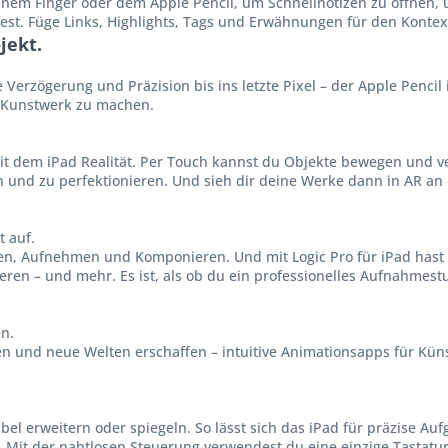
inem Finger oder dem Apple Pencil, um Schnell­notizen zu öffnen, 
fest. Füge Links, High­lights, Tags und Erwäh­nungen für den Kontex
jekt.
Verzögerung und Präzision bis ins letzte Pixel – der Apple Pencil 
n Kunstwerk zu machen.
mit dem iPad Realität. Per Touch kannst du Objekte bewegen und v
und zu perfek­tionieren. Und sieh dir deine Werke dann in AR an –
 auf.
en, Aufnehmen und Komponieren. Und mit Logic Pro für iPad hast 
ren – und mehr. Es ist, als ob du ein professionelles Aufnahme­st
n.
 und neue Welten erschaffen – intuitive Anima­tions­apps für Küns
el erweitern oder spiegeln. So lässt sich das iPad für präzise Auf
. Mit der naht­losen Steuerung ver­wendest du eine einzige Tasta