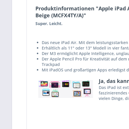
Produktinformationen "Apple iPad Ai
Beige (MCFX4TY/A)"
Super. Leicht.
Das neue iPad Air. Mit dem leistungs­starken A
Erhältlich als 11" oder 13" Modell in vier fan
Der M3 ermög­licht Apple Intelligence, unglaub
Der Apple Pencil Pro für Kreati­vität auf de
Track­pad
Mit iPadOS und groß­artigen Apps erledigst d
Ja, das kan
Das iPad ist ex
faszinierendes 
vielen Dinge, d