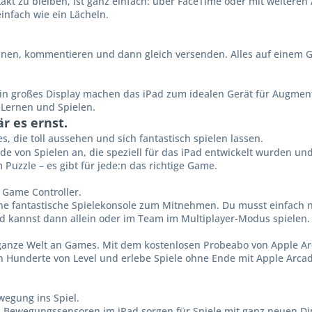
kt zu bleiben, ist ganz einfach: über FaceTime oder mit weiteren 
infach wie ein Lächeln.
nen, kommentieren und dann gleich versenden. Alles auf einem G
ein großes Display machen das iPad zum idealen Gerät für Augment
Lernen und Spielen.
är es ernst.
, die toll aussehen und sich fantastisch spielen lassen.
de von Spielen an, die speziell für das iPad entwickelt wurden un
Puzzle – es gibt für jede:n das richtige Game.
 Game Controller.
ine fantastische Spiele­konsole zum Mitnehmen. Du musst einfach n
d kannst dann allein oder im Team im Multiplayer-Modus spielen. 
ganze Welt an Games. Mit dem kostenlosen Probeabo von Apple Ar
h Hunderte von Level und erlebe Spiele ohne Ende mit Apple Arcad
wegung ins Spiel.
en Bewegungs­sensoren im iPad sorgen für Spiele mit ganz neuen 