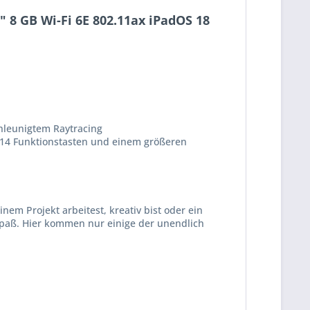
 8 GB Wi-Fi 6E 802.11ax iPadOS 18
hleu­nigtem Ray­tracing
 14 Funk­tions­tasten und einem größeren
nem Projekt arbeitest, kreativ bist oder ein
 Spaß. Hier kommen nur einige der unendlich