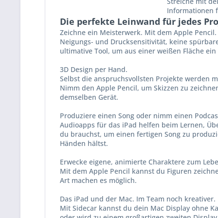
Streiche mit de
Infor­mationen 
Die perfekte Leinwand für jedes Pro
Zeichne ein Meisterwerk. Mit dem Apple Pencil.
Neigungs- und Drucksensitivität, keine spürbare 
ultimative Tool, um aus einer weißen Fläche ei
3D Design per Hand.
Selbst die anspruchsvollsten Projekte werden 
Nimm den Apple Pencil, um Skizzen zu zeichnen 
demselben Gerät.
Produziere einen Song oder nimm einen Podcast
Audioapps für das iPad helfen beim Lernen, Üb
du brauchst, um einen fertigen Song zu produzie
Händen hältst.
Erwecke eigene, animierte Charaktere zum Lebe
Mit dem Apple Pencil kannst du Figuren zeichnen
Art machen es möglich.
Das iPad und der Mac. Im Team noch kreativer.
Mit Sidecar kannst du dein Mac Display ohne Kab
oder wird zu einem großartigen zweiten Display