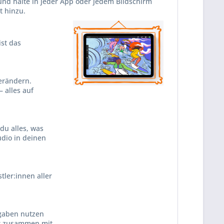
und halte in jeder App oder jedem Bildschirm
t hinzu.
ist das
erändern.
 alles auf
du alles, was
udio in deinen
tler:innen aller
­gaben nutzen
tur zusammen mit