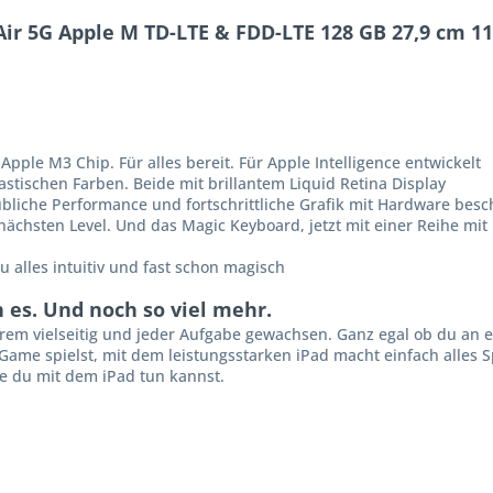
r 5G Apple M TD-LTE & FDD-LTE 128 GB 27,9 cm 11"
pple M3 Chip. Für alles be­reit. Für Apple Intelligence ent­wi­ckelt
tas­tischen Farben. Beide mit brillantem Liquid Retina Dis­play
­liche Per­for­mance und fort­schritt­liche Grafik mit Hard­ware besc
m nächsten Level. Und das Magic Keyboard, jetzt mit einer Reihe mit
u alles intuitiv und fast schon magisch
n es. Und noch so viel mehr.
trem vielseitig und jeder Aufgabe gewachsen. Ganz egal ob du an ei
Game spielst, mit dem leistungs­­starken iPad macht einfach alles
ie du mit dem iPad tun kannst.