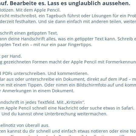
auf. Bearbeite es. Lass es unglaublich aussehen.
Notizen. Mit dem Apple Pencil.
richt mitschreibst, ein Tagebuch führst oder Lösungen für ein Pr
derzeit festhalten. Und sie dann einfach mit anderen teilen, weit
chrift einen getippten Text.
nn deine Hand­schrift alles, was ein getippter Text kann. Schreib
ippten Text ein – mit nur ein paar Fingertipps.
t per Hand.
ig gezeichneten Formen macht der Apple Pencil mit Form­erkennung
 PDFs unterschreiben. Und kommentieren.
lar aus oder unter­schreibe ein Dokument, direkt auf dem iPad – 
nn mit einem Tippen. Oder nimm ein Bildschirm­foto auf und kom
er Anmerkungen in einem Dokument.
dschrift in jedes Textfeld. Mit „Kritzeln“.
m Apple Pencil schnell eine Nachricht oder suche etwas in Safari.
. Und du kannst ohne Unterbrechung weiter­machen.
llnotiz von überall aus.
zen kannst du dir schnell und einfach etwas notieren oder eine N