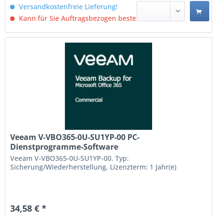
Versandkostenfreie Lieferung!
Kann für Sie Auftragsbezogen bestellt werden.
Veeam V-VBO365-0U-SU1YP-00 PC-
Dienstprogramme-Software
Sicherung/Wiederherstellung 1 Jahre (V-VBO365-
Veeam V-VBO365-0U-SU1YP-00. Typ:
0U-SU1YP-00)
Sicherung/Wiederherstellung, Lizenzterm: 1 Jahr(e)
34,58 € *