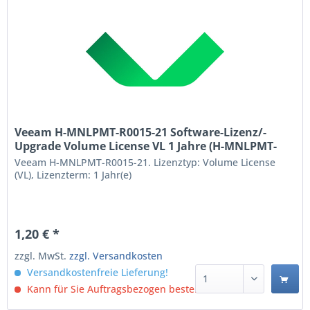
Veeam H-MNLPMT-R0015-21 Software-Lizenz/-
Upgrade Volume License VL 1 Jahre (H-MNLPMT-
R0015-21)
Veeam H-MNLPMT-R0015-21. Lizenztyp: Volume License
(VL), Lizenzterm: 1 Jahr(e)
1,20 € *
zzgl. MwSt.
zzgl. Versandkosten
Versandkostenfreie Lieferung!
Kann für Sie Auftragsbezogen bestellt werden.