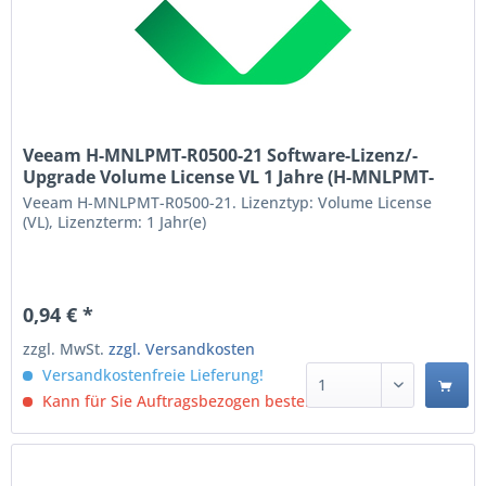
Veeam H-MNLPMT-R0500-21 Software-Lizenz/-
Upgrade Volume License VL 1 Jahre (H-MNLPMT-
R0500-21)
Veeam H-MNLPMT-R0500-21. Lizenztyp: Volume License
(VL), Lizenzterm: 1 Jahr(e)
0,94 € *
zzgl. MwSt.
zzgl. Versandkosten
Versandkostenfreie Lieferung!
Kann für Sie Auftragsbezogen bestellt werden.