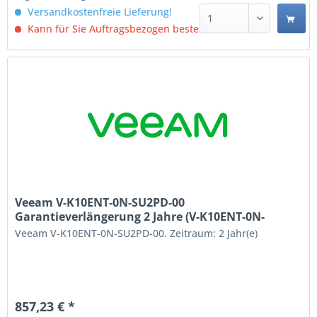
Versandkostenfreie Lieferung!
Kann für Sie Auftragsbezogen bestellt werden.
Veeam V-K10ENT-0N-SU2PD-00
Garantieverlängerung 2 Jahre (V-K10ENT-0N-
SU2PD-00)
Veeam V-K10ENT-0N-SU2PD-00. Zeitraum: 2 Jahr(e)
857,23 € *