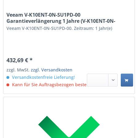
Veeam V-K10ENT-0N-SU1PD-00
Garantieverlängerung 1 Jahre (V-K10ENT-0N-
SU1PD-00)
Veeam V-K10ENT-0N-SU1PD-00. Zeitraum: 1 Jahr(e)
432,69 € *
zzgl. MwSt.
zzgl. Versandkosten
Versandkostenfreie Lieferung!
Kann für Sie Auftragsbezogen bestellt werden.