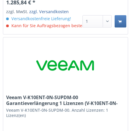
1.285,84 € *
zzgl. MwSt.
zzgl. Versandkosten
Versandkostenfreie Lieferung!
Kann für Sie Auftragsbezogen bestellt werden.
Veeam V-K10ENT-0N-SUPDM-00
Garantieverlängerung 1 Lizenzen (V-K10ENT-0N-
SUPDM-00)
Veeam V-K10ENT-0N-SUPDM-00. Anzahl Lizenzen: 1
Lizenz(en)