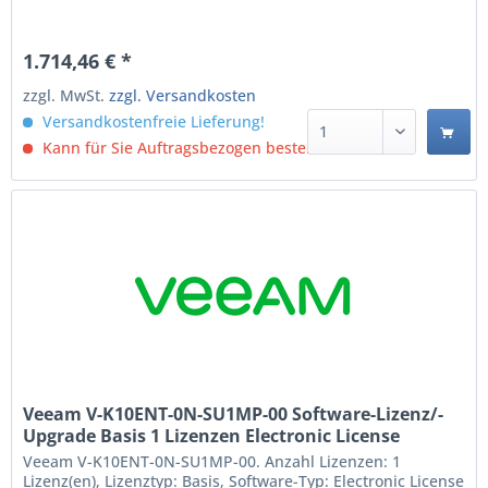
1.714,46 € *
zzgl. MwSt.
zzgl. Versandkosten
Versandkostenfreie Lieferung!
Kann für Sie Auftragsbezogen bestellt werden.
Veeam V-K10ENT-0N-SU1MP-00 Software-Lizenz/-
Upgrade Basis 1 Lizenzen Electronic License
Delivery ELD Englisch (V-K10ENT-0N-SU1MP-00)
Veeam V-K10ENT-0N-SU1MP-00. Anzahl Lizenzen: 1
Lizenz(en), Lizenztyp: Basis, Software-Typ: Electronic License