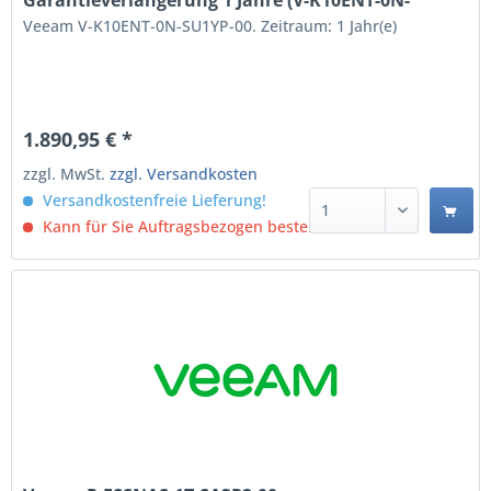
SU1YP-00)
Veeam V-K10ENT-0N-SU1YP-00. Zeitraum: 1 Jahr(e)
1.890,95 € *
zzgl. MwSt.
zzgl. Versandkosten
Versandkostenfreie Lieferung!
Kann für Sie Auftragsbezogen bestellt werden.