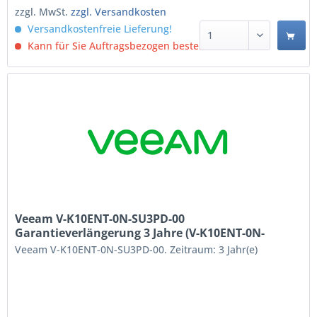
zzgl. MwSt.
zzgl. Versandkosten
Versandkostenfreie Lieferung!
Kann für Sie Auftragsbezogen bestellt werden.
Veeam V-K10ENT-0N-SU3PD-00
Garantieverlängerung 3 Jahre (V-K10ENT-0N-
SU3PD-00)
Veeam V-K10ENT-0N-SU3PD-00. Zeitraum: 3 Jahr(e)