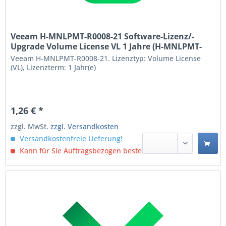
Veeam H-MNLPMT-R0008-21 Software-Lizenz/-
Upgrade Volume License VL 1 Jahre (H-MNLPMT-
R0008-21)
Veeam H-MNLPMT-R0008-21. Lizenztyp: Volume License
(VL), Lizenzterm: 1 Jahr(e)
1,26 € *
zzgl. MwSt.
zzgl. Versandkosten
Versandkostenfreie Lieferung!
Kann für Sie Auftragsbezogen bestellt werden.