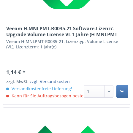
Veeam H-MNLPMT-R0035-21 Software-Lizenz/-
Upgrade Volume License VL 1 Jahre (H-MNLPMT-
R0035-21)
Veeam H-MNLPMT-R0035-21. Lizenztyp: Volume License
(VL), Lizenzterm: 1 Jahr(e)
1,14 € *
zzgl. MwSt.
zzgl. Versandkosten
Versandkostenfreie Lieferung!
Kann für Sie Auftragsbezogen bestellt werden.