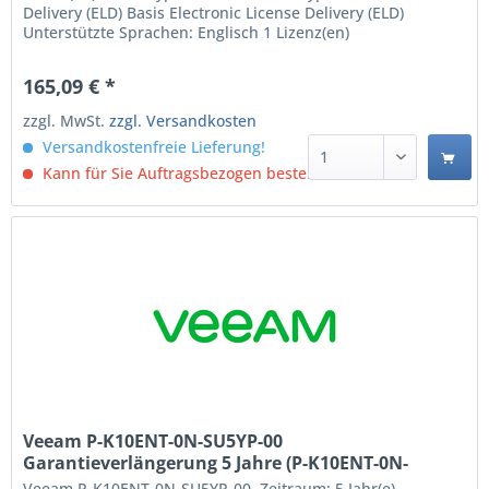
Delivery (ELD) Basis Electronic License Delivery (ELD)
Unterstützte Sprachen: Englisch 1 Lizenz(en)
165,09 € *
zzgl. MwSt.
zzgl. Versandkosten
Versandkostenfreie Lieferung!
Kann für Sie Auftragsbezogen bestellt werden.
Veeam P-K10ENT-0N-SU5YP-00
Garantieverlängerung 5 Jahre (P-K10ENT-0N-
SU5YP-00)
Veeam P-K10ENT-0N-SU5YP-00. Zeitraum: 5 Jahr(e),