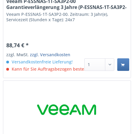
Veeam P-ESSNAS-1T-SA3P2-00
Garantieverlängerung 3 Jahre (P-ESSNAS-1T-SA3P2-
00)
Veeam P-ESSNAS-1T-SA3P2-00. Zeitraum: 3 Jahr(e),
Servicezeit (Stunden x Tage): 24x7
88,74 € *
zzgl. MwSt.
zzgl. Versandkosten
Versandkostenfreie Lieferung!
Kann für Sie Auftragsbezogen bestellt werden.