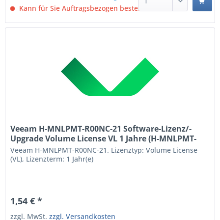
Kann für Sie Auftragsbezogen bestellt werden.
Veeam H-MNLPMT-R00NC-21 Software-Lizenz/-
Upgrade Volume License VL 1 Jahre (H-MNLPMT-
R00NC-21)
Veeam H-MNLPMT-R00NC-21. Lizenztyp: Volume License
(VL), Lizenzterm: 1 Jahr(e)
1,54 € *
zzgl. MwSt.
zzgl. Versandkosten