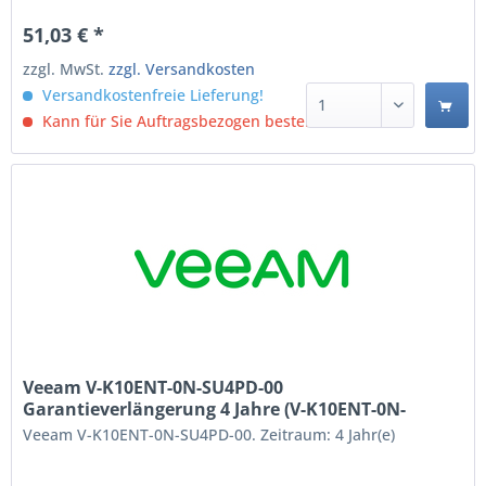
51,03 € *
zzgl. MwSt.
zzgl. Versandkosten
Versandkostenfreie Lieferung!
Kann für Sie Auftragsbezogen bestellt werden.
Veeam V-K10ENT-0N-SU4PD-00
Garantieverlängerung 4 Jahre (V-K10ENT-0N-
SU4PD-00)
Veeam V-K10ENT-0N-SU4PD-00. Zeitraum: 4 Jahr(e)