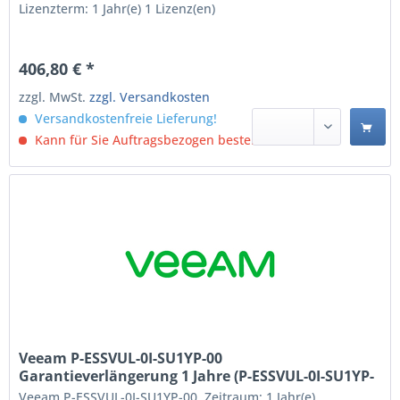
Lizenzterm: 1 Jahr(e) 1 Lizenz(en)
406,80 € *
zzgl. MwSt.
zzgl. Versandkosten
Versandkostenfreie Lieferung!
Kann für Sie Auftragsbezogen bestellt werden.
Veeam P-ESSVUL-0I-SU1YP-00
Garantieverlängerung 1 Jahre (P-ESSVUL-0I-SU1YP-
00)
Veeam P-ESSVUL-0I-SU1YP-00. Zeitraum: 1 Jahr(e),