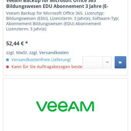
Veeam Backup for Microsoft Office 365
Bildungswesen EDU Abonnement 3 Jahre (E-
VBO365-0U-SU3YP-00)
Veeam Backup for Microsoft Office 365. Lizenztyp:
Bildungswesen (EDU), Lizenzterm: 3 Jahr(e), Software-Typ:
Abonnement Bildungswesen (EDU) Abonnement
Lizenzterm: 3 Jahr(e)
52,44 € *
zzgl. MwSt.
zzgl. Versandkosten
Versandkostenfreie Lieferung!
Kann für Sie Auftragsbezogen bestellt werden.