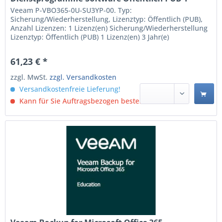
Lizenzen Sicherung/Wiederherstellung 3 Jahre (P-
Veeam P-VBO365-0U-SU3YP-00. Typ:
VBO365-0U-SU3YP-00)
Sicherung/Wiederherstellung, Lizenztyp: Öffentlich (PUB),
Anzahl Lizenzen: 1 Lizenz(en) Sicherung/Wiederherstellung
Lizenztyp: Öffentlich (PUB) 1 Lizenz(en) 3 Jahr(e)
61,23 € *
zzgl. MwSt.
zzgl. Versandkosten
Versandkostenfreie Lieferung!
Kann für Sie Auftragsbezogen bestellt werden.