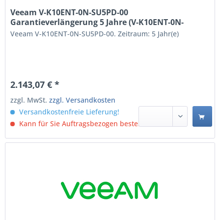
Veeam V-K10ENT-0N-SU5PD-00
Garantieverlängerung 5 Jahre (V-K10ENT-0N-
SU5PD-00)
Veeam V-K10ENT-0N-SU5PD-00. Zeitraum: 5 Jahr(e)
2.143,07 € *
zzgl. MwSt.
zzgl. Versandkosten
Versandkostenfreie Lieferung!
Kann für Sie Auftragsbezogen bestellt werden.