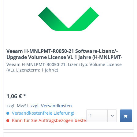
Veeam H-MNLPMT-R0050-21 Software-Lizenz/-
Upgrade Volume License VL 1 Jahre (H-MNLPMT-
R0050-21)
Veeam H-MNLPMT-R0050-21. Lizenztyp: Volume License
(VL), Lizenzterm: 1 Jahr(e)
1,06 € *
zzgl. MwSt.
zzgl. Versandkosten
Versandkostenfreie Lieferung!
Kann für Sie Auftragsbezogen bestellt werden.