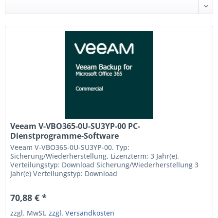
Veeam V-VBO365-0U-SU3YP-00 PC-
Dienstprogramme-Software
Sicherung/Wiederherstellung 3 Jahre (V-VBO365-
Veeam V-VBO365-0U-SU3YP-00. Typ:
0U-SU3YP-00)
Sicherung/Wiederherstellung, Lizenzterm: 3 Jahr(e).
Verteilungstyp: Download Sicherung/Wiederherstellung 3
Jahr(e) Verteilungstyp: Download
70,88 € *
zzgl. MwSt.
zzgl. Versandkosten