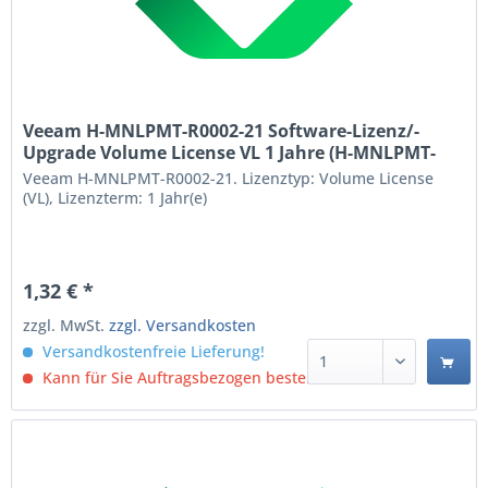
Veeam H-MNLPMT-R0002-21 Software-Lizenz/-
Upgrade Volume License VL 1 Jahre (H-MNLPMT-
R0002-21)
Veeam H-MNLPMT-R0002-21. Lizenztyp: Volume License
(VL), Lizenzterm: 1 Jahr(e)
1,32 € *
zzgl. MwSt.
zzgl. Versandkosten
Versandkostenfreie Lieferung!
Kann für Sie Auftragsbezogen bestellt werden.