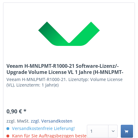
Veeam H-MNLPMT-R1000-21 Software-Lizenz/-
Upgrade Volume License VL 1 Jahre (H-MNLPMT-
R1000-21)
Veeam H-MNLPMT-R1000-21. Lizenztyp: Volume License
(VL), Lizenzterm: 1 Jahr(e)
0,90 € *
zzgl. MwSt.
zzgl. Versandkosten
Versandkostenfreie Lieferung!
Kann für Sie Auftragsbezogen bestellt werden.