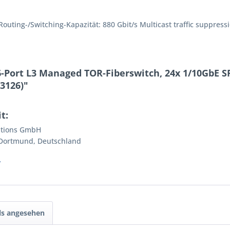
uting-/Switching-Kapazität: 880 Gbit/s Multicast traffic suppress
-Port L3 Managed TOR-Fiberswitch, 24x 1/10GbE S
3126)"
t:
ations GmbH
 Dortmund, Deutschland
/
ls angesehen