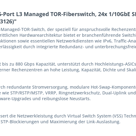
-Port L3 Managed TOR-Fiberswitch, 24x 1/10GbE S
3126)"
L3-Managed-TOR-Switch, der speziell für anspruchsvolle Rechen
hrittlichen Hardwarearchitektur bietet er branchenführende Switch
tionen sowie essentiellen Netzwerkdiensten wie IPv6, Traffic-Ana
rlässigkeit durch integrierte Redundanz- und unterbrechungsfre
 bis zu 880 Gbps Kapazität, unterstützt durch Hochleistungs-ASIC
rner Rechenzentren an hohe Leistung, Kapazität, Dichte und Skali
urch redundante Stromversorgung, modulare Hot-Swap-Komponent
lle wie STP/RSTP/MSTP, VRRP, Ringnetzwerkschutz, Dual-Uplink und
ftware-Upgrades und reibungslose Neustarts.
ert die Netzwerkleistung durch Virtual Switch System (VSS) Techn
n STP-Blockierungen und Maximierung der Link-Auslastung.