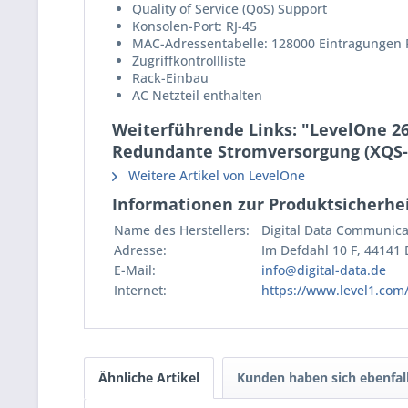
Quality of Service (QoS) Support
Konsolen-Port: RJ-45
MAC-Adressentabelle: 128000 Eintragungen Ro
Zugriffkontrollliste
Rack-Einbau
AC Netzteil enthalten
Weiterführende Links: "LevelOne 26
Redundante Stromversorgung (XQS-
Weitere Artikel von LevelOne
Informationen zur Produktsicherhei
Name des Herstellers:
Digital Data Communic
Adresse:
Im Defdahl 10 F, 44141
E-Mail:
info@digital-data.de
Internet:
https://www.level1.com
Ähnliche Artikel
Kunden haben sich ebenfal