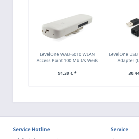
LevelOne WAB-6010 WLAN
LevelOne USB 
Access Point 100 Mbit/s Weiß
Adapter (
Power over Ethernet PoE
(WAB-6010)
91,39 € *
30,44
Service Hotline
Service