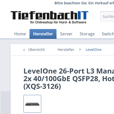
Bitte beachten Sie: Ein Verkauf e
Home
Hersteller
Server
Storage
Switc
Übersicht
Hersteller
LevelOne
LevelOne 26-Port L3 Mana
2x 40/100GbE QSFP28, H
(XQS-3126)