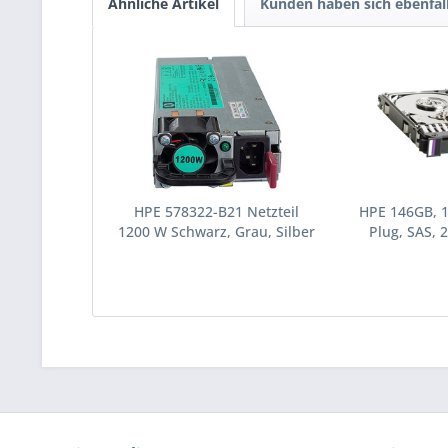
Ähnliche Artikel
Kunden haben sich ebenfal
HPE 578322-B21 Netzteil
HPE 146GB, 
1200 W Schwarz, Grau, Silber
Plug, SAS, 2
(578322-B21)
Festplatte 10
(43195