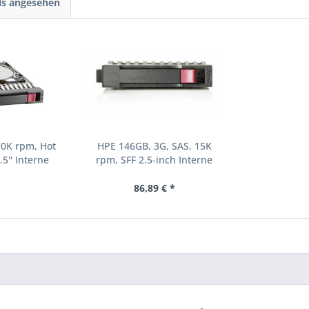
ls angesehen
10K rpm, Hot
HPE 146GB, 3G, SAS, 15K
.5'' Interne
rpm, SFF 2.5-inch Interne
000 RPM 2.5"
Festplatte 15000 RPM 2.5"
8-B21)
(504062-B21)
86,89 € *