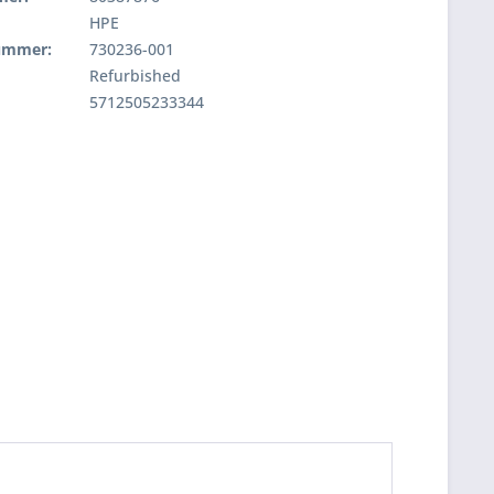
HPE
nummer:
730236-001
Refurbished
5712505233344