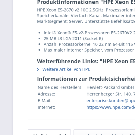
Produktinformationen "HPE Xeon E5-
HPE Xeon E5-2670 v2 10C 2.5GHz. Prozessorfamili
Speicherkanäle: Vierfach-Kanal, Maximaler inte
Marktsegment: Server, Unterstützte Befehlssätze:
Intel® Xeon® E5-v2-Prozessoren E5-2670V2 
25 MB L3 LGA 2011 (Socket R)
Anzahl Prozessorkerne: 10 22 nm 64-Bit 115
Maximaler interner Speicher, vom Prozesso
Weiterführende Links: "HPE Xeon E5-
Weitere Artikel von HPE
Informationen zur Produktsicherhei
Name des Herstellers:
Hewlett-Packard GmbH
Adresse:
Herrenberger Str. 140,
E-Mail:
enterprise.kunden@hp
Internet:
https://www.hpe.com/d