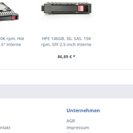
10K rpm, Hot
HPE 146GB, 3G, SAS, 15K
.5'' Interne
rpm, SFF 2.5-inch Interne
000 RPM 2.5"
Festplatte 15000 RPM 2.5"
8-B21)
(504062-B21)
86,89 € *
Unternehmen
AGB
ntakt
Impressum