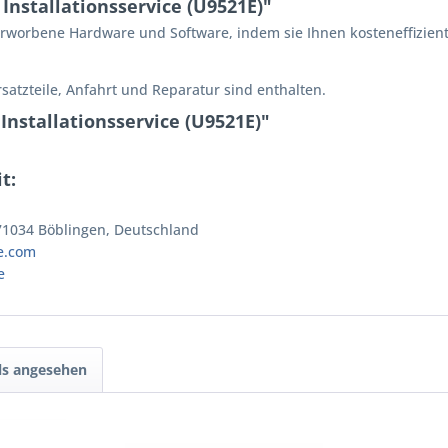
nstallationsservice (U9521E)"
erworbene Hardware und Software, indem sie Ihnen kosteneffizien
rsatzteile, Anfahrt und Reparatur sind enthalten.
Installationsservice (U9521E)"
t:
 71034 Böblingen, Deutschland
e.com
e
ls angesehen