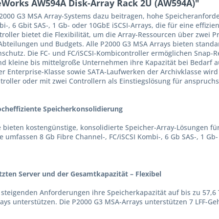
eWorks AW594A Disk-Array Rack 2U (AW594A)"
P2000 G3 MSA Array-Systems dazu beitragen, hohe Speicheranforde
bi-, 6 Gbit SAS-, 1 Gb- oder 10GbE iSCSI-Arrays, die für eine effiz
roller bietet die Flexibilität, um die Array-Ressourcen über zwei 
Abteilungen und Budgets. Alle P2000 G3 MSA Arrays bieten stand
chutz. Die FC- und FC/iSCSI-Kombicontroller ermöglichen Snap-Re
d kleine bis mittelgroße Unternehmen ihre Kapazität bei Bedarf au
 Enterprise-Klasse sowie SATA-Laufwerken der Archivklasse wird u
ntroller oder mit zwei Controllern als Einstiegslösung für anspru
cheffiziente Speicherkonsolidierung
bieten kostengünstige, konsolidierte Speicher-Array-Lösungen fü
 umfassen 8 Gb Fibre Channel-, FC/iSCSI Kombi-, 6 Gb SAS-, 1 Gb
tzten Server und der Gesamtkapazität – Flexibel
teigenden Anforderungen ihre Speicherkapazität auf bis zu 57,6 
rrays unterstützen. Die P2000 G3 MSA-Arrays unterstützen 7 LFF-G