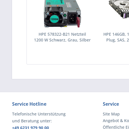
HPE 578322-B21 Netzteil
HPE 146GB, 
1200 W Schwarz, Grau, Silber
Plug, SAS, 2
(578322-B21)
Festplatte 10
(43195
Service Hotline
Service
Telefonische Unterstützung
Site Map
Angebot & Ko
und Beratung unter:
Öffentliche E
+49 6231 979 90 00