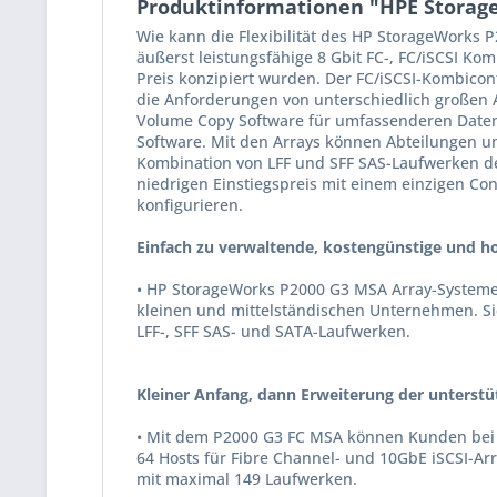
Produktinformationen "HPE Storag
Wie kann die Flexibilität des HP StorageWorks 
äußerst leistungsfähige 8 Gbit FC-, FC/iSCSI Kom
Preis konzipiert wurden. Der FC/iSCSI-Kombicont
die Anforderungen von unterschiedlich großen 
Volume Copy Software für umfassenderen Datens
Software. Mit den Arrays können Abteilungen un
Kombination von LFF und SFF SAS-Laufwerken der
niedrigen Einstiegspreis mit einem einzigen Co
konfigurieren.
Einfach zu verwaltende, kostengünstige und ho
• HP StorageWorks P2000 G3 MSA Array-Systeme 
kleinen und mittelständischen Unternehmen. Sie
LFF-, SFF SAS- und SATA-Laufwerken.
Kleiner Anfang, dann Erweiterung der unterstü
• Mit dem P2000 G3 FC MSA können Kunden bei s
64 Hosts für Fibre Channel- und 10GbE iSCSI-A
mit maximal 149 Laufwerken.