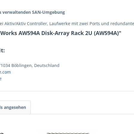
 zu verwaltenden SAN-Umgebung
zwei Aktiv/Aktiv Controller, Laufwerke mit zwei Ports und redund
eWorks AW594A Disk-Array Rack 2U (AW594A)"
t:
 71034 Böblingen, Deutschland
e.com
e
ls angesehen