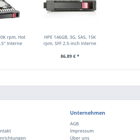
10K rpm, Hot
HPE 146GB, 3G, SAS, 15K
.5'' Interne
rpm, SFF 2.5-inch Interne
000 RPM 2.5"
Festplatte 15000 RPM 2.5"
8-B21)
(504062-B21)
86,89 € *
Unternehmen
AGB
ntakt
Impressum
inrichtungen
Über uns