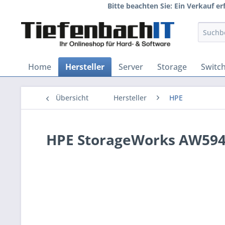
Bitte beachten Sie: Ein Verkauf e
Home
Hersteller
Server
Storage
Switc
Übersicht
Hersteller
HPE
HPE StorageWorks AW594A