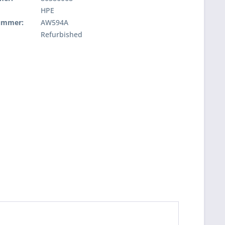
HPE
nummer:
AW594A
Refurbished