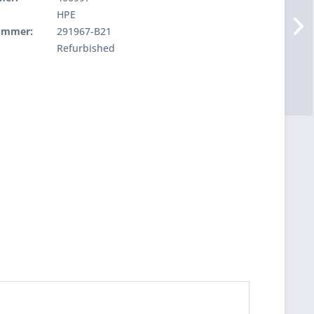
HPE
nummer:
291967-B21
Refurbished