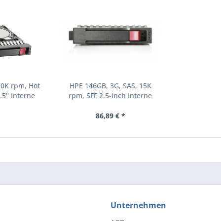
10K rpm, Hot
HPE 146GB, 3G, SAS, 15K
.5'' Interne
rpm, SFF 2.5-inch Interne
000 RPM 2.5"
Festplatte 15000 RPM 2.5"
8-B21)
(504062-B21)
86,89 € *
Unternehmen