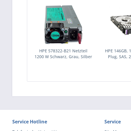
HPE 578322-B21 Netzteil
HPE 146GB, 
1200 W Schwarz, Grau, Silber
Plug, SAS, 2
(578322-B21)
Festplatte 10
(43195
Service Hotline
Service