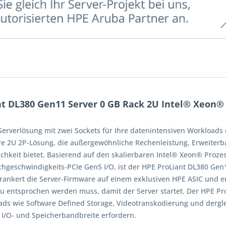
t DL380 Gen11 Server 0 GB Rack 2U Intel® Xeon® 
 Serverlösung mit zwei Sockets für Ihre datenintensiven Workloads
re 2U 2P-Lösung, die außergewöhnliche Rechenleistung, Erweiterba
keit bietet. Basierend auf den skalierbaren Intel® Xeon® Prozess
hgeschwindigkeits-PCIe Gen5 I/O, ist der HPE ProLiant DL380 Gen1
 verankert die Server-Firmware auf einem exklusiven HPE ASIC und 
 entsprochen werden muss, damit der Server startet. Der HPE Pro
ads wie Software Defined Storage, Videotranskodierung und dergle
 I/O- und Speicherbandbreite erfordern.