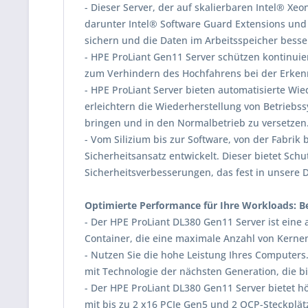
- Dieser Server, der auf skalierbaren Intel® Xe
darunter Intel® Software Guard Extensions und 
sichern und die Daten im Arbeitsspeicher besse
- HPE ProLiant Gen11 Server schützen kontinuier
zum Verhindern des Hochfahrens bei der Erken
- HPE ProLiant Server bieten automatisierte Wie
erleichtern die Wiederherstellung von Betrieb
bringen und in den Normalbetrieb zu versetzen
- Vom Silizium bis zur Software, von der Fabri
Sicherheitsansatz entwickelt. Dieser bietet S
Sicherheitsverbesserungen, das fest in unsere DN
Optimierte Performance für Ihre Workloads: Be
- Der HPE ProLiant DL380 Gen11 Server ist eine 
Container, die eine maximale Anzahl von Kerne
- Nutzen Sie die hohe Leistung Ihres Computers
mit Technologie der nächsten Generation, die b
- Der HPE ProLiant DL380 Gen11 Server bietet 
mit bis zu 2 x16 PCIe Gen5 und 2 OCP-Steckplät