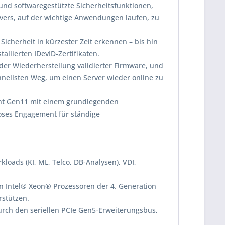
 und softwaregestützte Sicherheitsfunktionen,
rvers, auf der wichtige Anwendungen laufen, zu
icherheit in kürzester Zeit erkennen – bis hin
lierten IDevID-Zertifikaten.
 der Wiederherstellung validierter Firmware, und
nellsten Weg, um einen Server wieder online zu
iant Gen11 mit einem grundlegenden
oses Engagement für ständige
loads (KI, ML, Telco, DB-Analysen), VDI,
en Intel® Xeon® Prozessoren der 4. Generation
rstützen.
rch den seriellen PCIe Gen5-Erweiterungsbus,