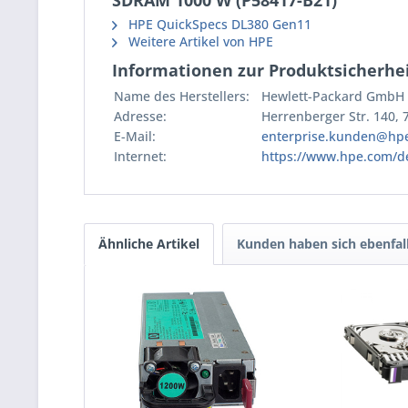
SDRAM 1000 W (P58417-B21)"
HPE QuickSpecs DL380 Gen11
Weitere Artikel von HPE
Informationen zur Produktsicherhei
Name des Herstellers:
Hewlett-Packard GmbH
Adresse:
Herrenberger Str. 140,
E-Mail:
enterprise.kunden@hp
Internet:
https://www.hpe.com/d
Ähnliche Artikel
Kunden haben sich ebenfal