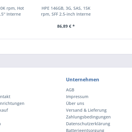
10K rpm, Hot
HPE 146GB, 3G, SAS, 15K
.5'' Interne
rpm, SFF 2.5-inch Interne
000 RPM 2.5"
Festplatte 15000 RPM 2.5"
8-B21)
(504062-B21)
86,89 € *
Unternehmen
AGB
ntakt
Impressum
inrichtungen
Über uns
kauf
Versand & Lieferung
Zahlungsbedingungen
n
Datenschutzerklärung
Batterieentsorgung