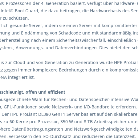
on® Prozessoren der 4. Generation basiert, verfügt über hardware-
Intel® Boot Guard, die dazu beitragen, die Hardwarebasis des Se
r zu schützen.
lich gesunde Server, indem sie einen Server mit kompromittierter S
nung und Eindämmung von Schadcode und mit standardmäßig instal
derherstellung nach einem Sicherheitszwischenfall, einschließlich
ssystem-, Anwendungs- und Datenverbindungen. Dies bietet den sch
.
k bis zur Cloud und von Generation zu Generation wurde HPE ProL
chutz gegen immer komplexere Bedrohungen durch ein kompromissl
A integriert ist.
schleunigt, offen und effizient
ausgezeichnete Wahl für Rechen- und Datenspeicher-intensive Work
n, GPU-Funktionen sowie Netzwerk- und I/O-Bandbreite erfordern.
. Der HPE ProLiant DL380 Gen11 Server basiert auf den skalierbar
is zu 60 Kerne pro Prozessor, 350 W und 8 TB Arbeitsspeicher unte
höhere Datenübertragungsraten und Netzwerkgeschwindigkeiten du
zen, verbessern den I/O-Durchsatz und reduzieren die Latenzzeit.