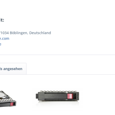
t:
 71034 Böblingen, Deutschland
e.com
e
ls angesehen