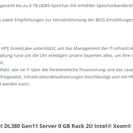
nsgesamt bis zu 8 TB DDR5-Speicher mit erhöhter Speicherbandbre
ung sowie Empfehlungen zur Feinabstimmung der BIOS-Einstellung
n HPE GreenLake unterstützt, um das Management der IT-Infrastr
ltung rund um die Uhr erledigen unsere Experten alles, um Ihre U
d.
e Wahl, wie sie IT über die herkömmliche Finanzierung und das Le
 freigesetzt, Infrastrukturaktualisierungen beschleunigt und mit
t werden kann.
t DL380 Gen11 Server 0 GB Rack 2U Intel® Xeon® 