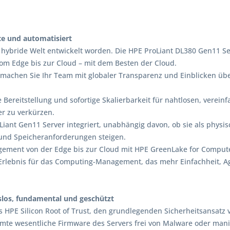
ice und automatisiert
 hybride Welt entwickelt worden. Die HPE ProLiant DL380 Gen11 Ser
om Edge bis zur Cloud – mit dem Besten der Cloud.
 machen Sie Ihr Team mit globaler Transparenz und Einblicken übe
te Bereitstellung und sofortige Skalierbarkeit für nahtlosen, vere
r zu verkürzen.
iant Gen11 Server integriert, unabhängig davon, ob sie als physis
und Speicheranforderungen steigen.
agement von der Edge bis zur Cloud mit HPE GreenLake for Comp
rlebnis für das Computing-Management, das mehr Einfachheit, Agi
slos, fundamental und geschützt
 HPE Silicon Root of Trust, den grundlegenden Sicherheitsansatz v
samte wesentliche Firmware des Servers frei von Malware oder mani