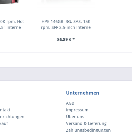
10K rpm, Hot
HPE 146GB, 3G, SAS, 15K
.5'' Interne
rpm, SFF 2.5-inch Interne
000 RPM 2.5"
Festplatte 15000 RPM 2.5"
8-B21)
(504062-B21)
86,89 € *
Unternehmen
AGB
ntakt
Impressum
inrichtungen
Über uns
kauf
Versand & Lieferung
Zahlungsbedingungen