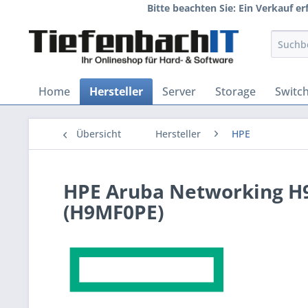
Bitte beachten Sie: Ein Verkauf e
Home
Hersteller
Server
Storage
Switc
Übersicht
Hersteller
HPE
HPE Aruba Networking H9
(H9MF0PE)