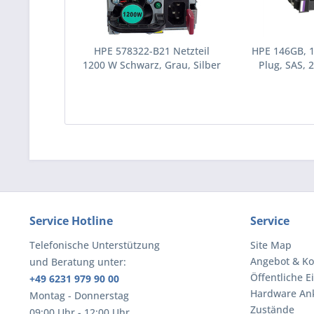
HPE 578322-B21 Netzteil
HPE 146GB, 
1200 W Schwarz, Grau, Silber
Plug, SAS, 2
(578322-B21)
Festplatte 10
(43195
Service Hotline
Service
Telefonische Unterstützung
Site Map
Angebot & Ko
und Beratung unter:
Öffentliche E
+49 6231 979 90 00
Hardware An
Montag - Donnerstag
Zustände
09:00 Uhr - 12:00 Uhr