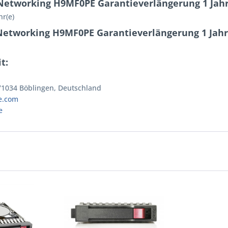
Networking H9MF0PE Garantieverlängerung 1 Jah
r(e)
Networking H9MF0PE Garantieverlängerung 1 Jah
t:
 71034 Böblingen, Deutschland
e.com
e