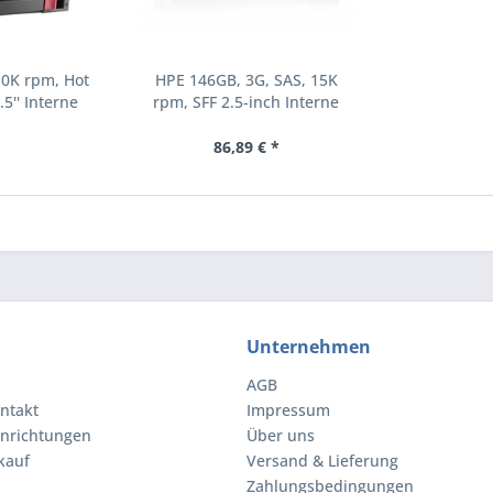
10K rpm, Hot
HPE 146GB, 3G, SAS, 15K
.5'' Interne
rpm, SFF 2.5-inch Interne
000 RPM 2.5"
Festplatte 15000 RPM 2.5"
8-B21)
(504062-B21)
86,89 € *
Unternehmen
AGB
ntakt
Impressum
inrichtungen
Über uns
kauf
Versand & Lieferung
Zahlungsbedingungen