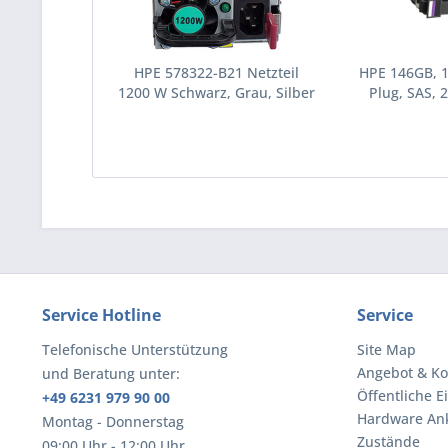
HPE 578322-B21 Netzteil
HPE 146GB, 
1200 W Schwarz, Grau, Silber
Plug, SAS, 2
(578322-B21)
Festplatte 10
(43195
Service Hotline
Service
Telefonische Unterstützung
Site Map
Angebot & Ko
und Beratung unter:
Öffentliche E
+49 6231 979 90 00
Hardware An
Montag - Donnerstag
Zustände
09:00 Uhr - 12:00 Uhr