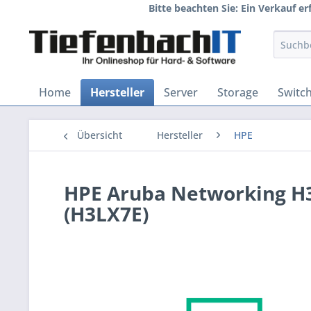
Bitte beachten Sie: Ein Verkauf e
Home
Hersteller
Server
Storage
Switc
Übersicht
Hersteller
HPE
HPE Aruba Networking H3
(H3LX7E)